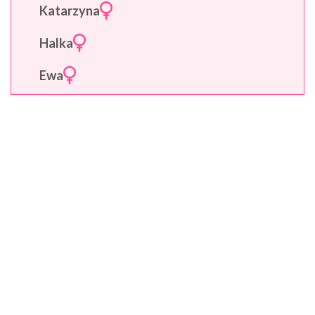
Katarzyna
Halka
Ewa