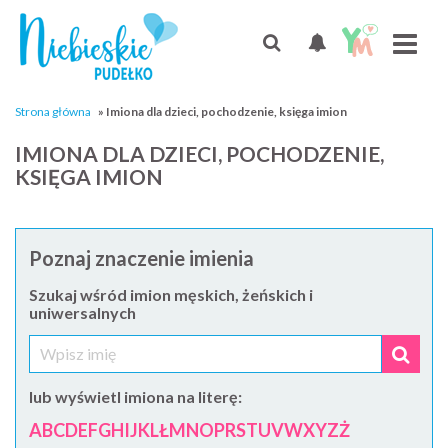
Strona główna
»
Imiona dla dzieci, pochodzenie, księga imion
IMIONA DLA DZIECI, POCHODZENIE,
KSIĘGA IMION
Poznaj znaczenie imienia
Szukaj wśród imion męskich, żeńskich i
uniwersalnych
lub wyświetl imiona na literę:
A
B
C
D
E
F
G
H
I
J
K
L
Ł
M
N
O
P
R
S
T
U
V
W
X
Y
Z
Ż