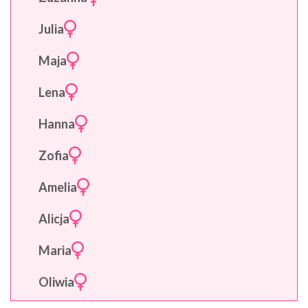
Julia
Maja
Lena
Hanna
Zofia
Amelia
Alicja
Maria
Oliwia