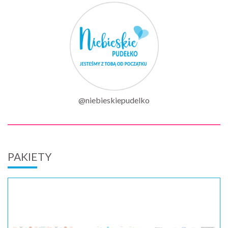
@niebieskiepudelko
PAKIETY