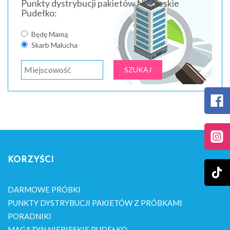
Punkty dystrybucji pakietów Niebieskie
Pudełko:
Będę Mamą
Skarb Malucha
KORZYŚCI
DARMOWE PRÓBKI
PUNKTY DYSTRYBUCJI PAKIETÓW Z PRÓBKAMI
PORADNIKI
MAGAZYN NIEBIESKIE PUDEŁKO