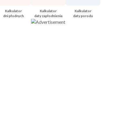
Kalkulator
Kalkulator
Kalkulator
dni płodnych
daty zapłodnienia
daty porodu