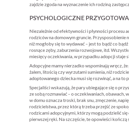
zajdzie zgoda na wyznaczenie ich rodziną zastępcz
PSYCHOLOGICZNE PRZYGOTOWA
Niezależnie od efektywności i płynności procesu 
rodziców na domowym gruncie. Przysposobienie ni
niż mogłoby się to wydawać – jest to bądź co bądź
rosnące zęby, zaburzenia rozwojowe, itd. Wszyst
miesięcy oczekiwania, w przypadku adopcji staje si
Adopcyjne mamy nierzadko wspominają wręcz, że p
żalem, litością czy wyrzutami sumienia, niż rodzici
adoptowanego dziecka musi się rozwinąć, a na to 
Specjaliści wskazują, że pary ubiegające się o p
ze sobą rozmawiać – o oczekiwaniach, obawach, wą
w domu oznacza troski, brak snu, zmęczenie, napię
rodzicielstwa, przez którą trzeba przejść ze spoko
rodzicami adopcyjnymi, którzy mogą podzielić się
pierwszej ręki. Na szczęście, te opowieści kończą 