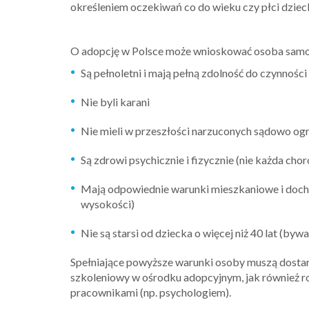
określeniem oczekiwań co do wieku czy płci dziec
O adopcję w Polsce może wnioskować osoba samot
Są pełnoletni i mają pełną zdolność do czynnośc
Nie byli karani
Nie mieli w przeszłości narzuconych sądowo ogr
Są zdrowi psychicznie i fizycznie (nie każda c
Mają odpowiednie warunki mieszkaniowe i docho
wysokości)
Nie są starsi od dziecka o więcej niż 40 lat (bywa
Spełniające powyższe warunki osoby muszą dostar
szkoleniowy w ośrodku adopcyjnym, jak również 
pracownikami (np. psychologiem).