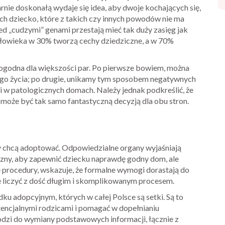
nie doskonałą wydaje się idea, aby dwoje kochających się,
h dziecko, które z takich czy innych powodów nie ma
d „cudzymi” genami przestają mieć tak duży zasięg jak
człowieka w 30% tworzą cechy dziedziczne, a w 70%
 dogodna dla większości par. Po pierwsze bowiem, można
go życia; po drugie, unikamy tym sposobem negatywnych
 w patologicznych domach. Należy jednak podkreślić, że
 może być tak samo fantastyczną decyzją dla obu stron.
zy chcą adoptować. Odpowiedzialne organy wyjaśniają
zny, aby zapewnić dziecku naprawdę godny dom, ale
e procedury, wskazuje, że formalne wymogi dorastają do
ię liczyć z dość długim i skomplikowanym procesem.
u adopcyjnym, których w całej Polsce są setki. Są to
otencjalnymi rodzicami i pomagać w dopełnianiu
odzi do wymiany podstawowych informacji, łącznie z