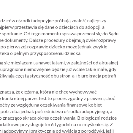
dziców ośrodki adopcyjne próbują znaleźć najlepszy
pierw przestawia się dane o dzieciach do adopcji, a
e spotkanie. Od tego momentu sprawa przenosi się do Sądu
ne dokumenty. Dalsze procedury obejmują dwie rozprawy
 po pierwszej rozprawie dziecko może jednak zwykle
eka o pełnym przysposobieniu dziecka.
ną się miesiącami, a nawet latami, w zależności od aktualnej
 upragnione niemowlę nie będzie już wcale takie małe, gdy
iwiają częstą styczność obu stron, a i biurokracja potrafi
oznacza, że ciężarna, która nie chce wychowywać
ę konkretnej parze. Jest to proces zgodny z prawem, choć
hoćby ze względu na oczekiwania finansowe kobiet
e potrzeba jednak pośrednictwa ośrodka adopcyjnego, a
 znacząco skraca okres oczekiwania. Biologiczni rodzice
odatkowo przysługuje im 6 tygodni na rozmyślenie się. Z
i adopcyjnymi praktycznie od wyjścia z porodówki, jeśli