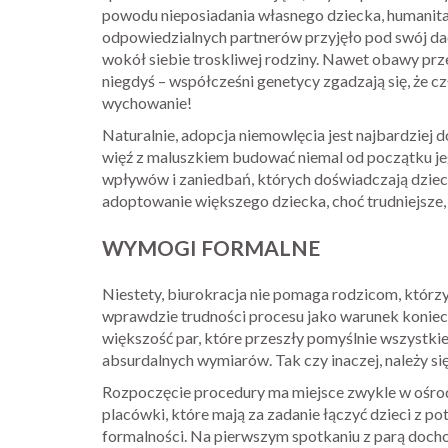
powodu nieposiadania własnego dziecka, humanitar
odpowiedzialnych partnerów przyjęło pod swój dac
wokół siebie troskliwej rodziny. Nawet obawy prze
niegdyś – współcześni genetycy zgadzają się, że 
wychowanie!
Naturalnie, adopcja niemowlęcia jest najbardziej
więź z maluszkiem budować niemal od początku je
wpływów i zaniedbań, których doświadczają dzieci
adoptowanie większego dziecka, choć trudniejsze,
WYMOGI FORMALNE
Niestety, biurokracja nie pomaga rodzicom, któr
wprawdzie trudności procesu jako warunek koniec
większość par, które przeszły pomyślnie wszystki
absurdalnych wymiarów. Tak czy inaczej, należy s
Rozpoczęcie procedury ma miejsce zwykle w ośrodk
placówki, które mają za zadanie łączyć dzieci z p
formalności. Na pierwszym spotkaniu z parą doch