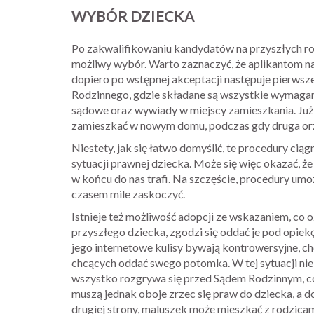
WYBÓR DZIECKA
Po zakwalifikowaniu kandydatów na przyszłych ro
możliwy wybór. Warto zaznaczyć, że aplikantom naj
dopiero po wstępnej akceptacji następuje pierwsz
Rodzinnego, gdzie składane są wszystkie wymaga
sądowe oraz wywiady w miejscy zamieszkania. Już
zamieszkać w nowym domu, podczas gdy druga orz
Niestety, jak się łatwo domyślić, te procedury ciąg
sytuacji prawnej dziecka. Może się więc okazać, że
w końcu do nas trafi. Na szczęście, procedury umożl
czasem mile zaskoczyć.
Istnieje też możliwość adopcji ze wskazaniem, co 
przyszłego dziecka, zgodzi się oddać je pod opiek
jego internetowe kulisy bywają kontrowersyjne, c
chcących oddać swego potomka. W tej sytuacji ni
wszystko rozgrywa się przed Sądem Rodzinnym, co
muszą jednak oboje zrzec się praw do dziecka, a d
drugiej strony, maluszek może mieszkać z rodzicam