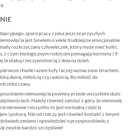
ą.
NIE
adopcyjnego, sporo pracy czeka jeszcze przyszłych
emowlęcia jest bowiem o wiele trudniejsze emocjonalnie
 mały rozkrzyczany człowieczek, który może mieć kolki,
ko, z czym biologicznym rodzicom pomagają hormony i 9
ę brutalną rzeczywistością z dnia na dzień.
ierwsze chwile razem były raczej naznaczone strachem,
elską dumą, miłością czy radością. Bo miłość do
potrzeba czasu.
rzysposobienie niemowlęcia powinny przede wszystkim dużo
tpliwościach. Należy również założyć z góry, że niemowlę
cie nerwowe i wszystko to jest normalną częścią
jem i pokorą. Nie od rzeczy jest również kontakt z innymi
 doświadczeniami i opowiedzieć o przysposobieniu z
się zwykle bardzo szczęśliwie!