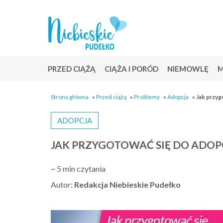
PRZED CIĄŻĄ
CIĄŻA I PORÓD
NIEMOWLĘ
M
Strona główna
»
Przed ciążą
»
Problemy
»
Adopcja
»
Jak przyg
ADOPCJA
JAK PRZYGOTOWAĆ SIĘ DO ADOP
~ 5 min czytania
Autor:
Redakcja Niebieskie Pudełko