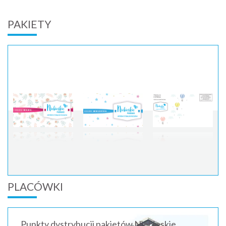
PAKIETY
PLACÓWKI
Punkty dystrybucji pakietów Niebieskie