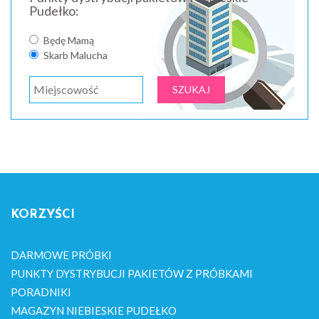
Pudełko:
Będę Mamą
Skarb Malucha
KORZYŚCI
DARMOWE PRÓBKI
PUNKTY DYSTRYBUCJI PAKIETÓW Z PRÓBKAMI
PORADNIKI
MAGAZYN NIEBIESKIE PUDEŁKO