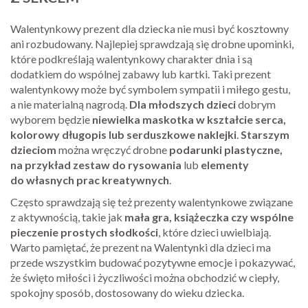
Walentynkowy prezent dla dziecka nie musi być kosztowny
ani rozbudowany. Najlepiej sprawdzają się drobne upominki,
które podkreślają walentynkowy charakter dnia i są
dodatkiem do wspólnej zabawy lub kartki. Taki prezent
walentynkowy może być symbolem sympatii i miłego gestu,
a nie materialną nagrodą.
Dla młodszych dzieci
dobrym
wyborem będzie
niewielka maskotka w kształcie serca,
kolorowy długopis lub serduszkowe naklejki
.
Starszym
dzieciom
można wręczyć drobne
podarunki plastyczne,
na przykład zestaw do rysowania
lub
elementy
do własnych prac kreatywnych
.
Często sprawdzają się też prezenty walentynkowe związane
z aktywnością, takie jak
mała gra, książeczka czy wspólne
pieczenie prostych słodkości
, które dzieci uwielbiają.
Warto pamiętać, że prezent na Walentynki dla dzieci ma
przede wszystkim budować pozytywne emocje i pokazywać,
że święto miłości i życzliwości można obchodzić w ciepły,
spokojny sposób, dostosowany do wieku dziecka.