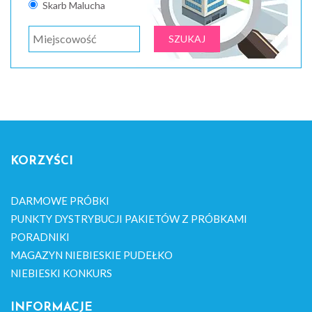
Skarb Malucha
KORZYŚCI
DARMOWE PRÓBKI
PUNKTY DYSTRYBUCJI PAKIETÓW Z PRÓBKAMI
PORADNIKI
MAGAZYN NIEBIESKIE PUDEŁKO
NIEBIESKI KONKURS
INFORMACJE