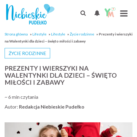
Strona główna
»
Lifestyle
»
Lifestyle
»
Życie rodzinne
»
Prezenty i wierszyki
na Walentynki dla dzieci – święto miłości i zabawy
ŻYCIE RODZINNE
PREZENTY I WIERSZYKI NA
WALENTYNKI DLA DZIECI – ŚWIĘTO
MIŁOŚCI I ZABAWY
~ 6 min czytania
Autor:
Redakcja Niebieskie Pudełko