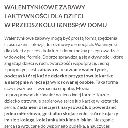
WALENTYNKOWE ZABAWY
I AKTYWNOŚCI DLA DZIECI
W PRZEDSZKOLU I&NBSP;W DOMU
Walentynkowe zabawy mogą być prostą formą spędzenia
czasu razem i okazją do rozmowy o emocjach. Walentynki
dla dzieci z przedszkola lub z domu można przeprowadzać
w dowolnej formie. Dobrze sprawdzają się aktywności, które
angażują dzieci w ruch, twórczość i współpracę. Jedną
z propozycji jest
zabawa w losowanie walentynek,
podczas której każde dziecko przygotowuje kartkę,
a następnie wręcza ją wylosowanej osobie
. Taka forma
uczy uważności i wzmacnia empatię. Można
to przeprowadzić również w nieco innej formie. Każde
dziecko otrzymuje papierowe serce lub kartkę w kształcie
serca. Z
adaniem dzieci jest narysować lub powiedzieć
jedno miłe słowo, gest albo skojarzenie, które kojarzy
im się z kolegą, koleżanką lub kimś bliskim
. Następnie
serca są wrzucane do wspólnego pudełka, a nauczyciel