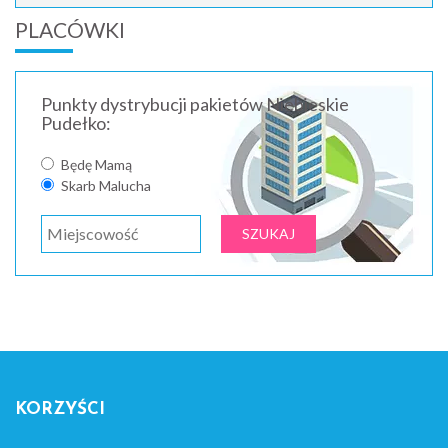
PLACÓWKI
Punkty dystrybucji pakietów Niebieskie
Pudełko:
Będę Mamą
Skarb Malucha
KORZYŚCI