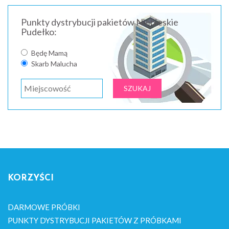
Punkty dystrybucji pakietów Niebieskie
Pudełko:
Będę Mamą
Skarb Malucha
KORZYŚCI
DARMOWE PRÓBKI
PUNKTY DYSTRYBUCJI PAKIETÓW Z PRÓBKAMI