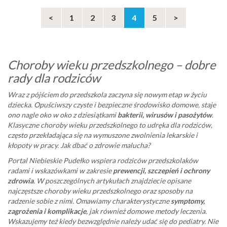
<
1
2
3
4
5
>
Choroby wieku przedszkolnego – dobre
rady dla rodziców
Wraz z pójściem do przedszkola zaczyna się nowym etap w życiu
dziecka. Opuściwszy czyste i bezpieczne środowisko domowe, staje
ono nagle oko w oko z dziesiątkami
bakterii, wirusów i pasożytów
.
Klasyczne choroby wieku przedszkolnego to udręka dla rodziców,
często przekładająca się na wymuszone zwolnienia lekarskie i
kłopoty w pracy. Jak dbać o zdrowie malucha?
Portal Niebieskie Pudełko wspiera rodziców przedszkolaków
radami i wskazówkami w zakresie
prewencji, szczepień i ochrony
zdrowia
. W poszczególnych artykułach znajdziecie opisane
najczęstsze choroby wieku przedszkolnego oraz sposoby na
radzenie sobie z nimi. Omawiamy charakterystyczne
symptomy,
zagrożenia i komplikacje
, jak również domowe metody leczenia.
Wskazujemy też kiedy bezwzględnie należy udać się do pediatry. Nie