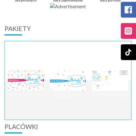
dni płodnych
daty zapłodnienia
daty porodu
PAKIETY
PLACÓWKI