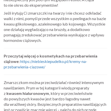
to nie okres do eksperymentów!
Jeśli irytują Ci zmarszczki na twarzy i nie chcesz odkładać
walki z nimi, pomyśl przede wszystkim o peelingach na bazie
kwasu glikolowego, azaleinowego lub kojowego. Wszystkie
one działają wygładzająco na bruzdy, a dodatkowo
pomagają zredukować przebarwienia wynikające z wpływu
hormonów ciążowych.
Przeczytaj więcej o kosmetykach na przebarwienia
ciążowe:
https://niebieskiepudelko.pl/kremy-na-
przebarwienia-ciazowe/
Zmarszczkom można przeciwdziałać również intensywnym
nawilżaniem. Prym w tej kategorii wiodą preparaty
z
kwasem hialuronowym
, który w przeciwieństwie
do powyższych kwasów jest bardzo łagodny nawet
dla wrażliwej skóry. Bezpiecznych preparatów nawilżających
jest oczywiście znacznie więcej – należą do nich przede