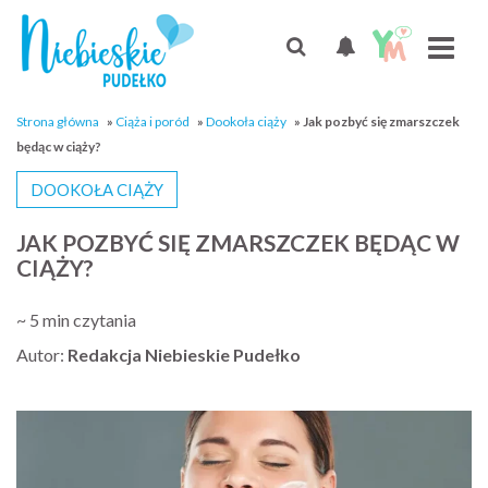
Strona główna
»
Ciąża i poród
»
Dookoła ciąży
»
Jak pozbyć się zmarszczek
będąc w ciąży?
DOOKOŁA CIĄŻY
JAK POZBYĆ SIĘ ZMARSZCZEK BĘDĄC W
CIĄŻY?
~ 5 min czytania
Autor:
Redakcja Niebieskie Pudełko