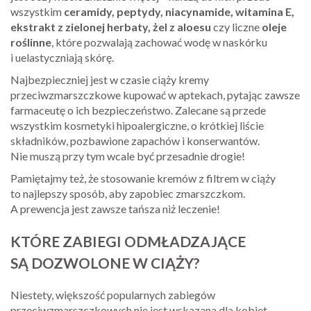
wszystkim
ceramidy, peptydy, niacynamide, witamina E,
ekstrakt z zielonej herbaty, żel z aloesu
czy liczne
oleje
roślinne
, które pozwalają zachować wodę w naskórku
i uelastyczniają skórę.
Najbezpieczniej jest w czasie ciąży kremy
przeciwzmarszczkowe kupować w aptekach, pytając zawsze
farmaceutę o ich bezpieczeństwo. Zalecane są przede
wszystkim kosmetyki hipoalergiczne, o krótkiej liście
składników, pozbawione zapachów i konserwantów.
Nie muszą przy tym wcale być przesadnie drogie!
Pamiętajmy też, że stosowanie kremów z filtrem w ciąży
to najlepszy sposób, aby zapobiec zmarszczkom.
A prewencja jest zawsze tańsza niż leczenie!
KTÓRE ZABIEGI ODMŁADZAJĄCE
SĄ DOZWOLONE W CIĄŻY?
Niestety, większość popularnych zabiegów
przeciwzmarszczkowych nie jest wskazana dla kobiet