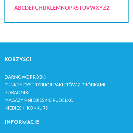
A
B
C
D
E
F
G
H
I
J
K
L
Ł
M
N
O
P
R
S
T
U
V
W
X
Y
Z
Ż
KORZYŚCI
DARMOWE PRÓBKI
PUNKTY DYSTRYBUCJI PAKIETÓW Z PRÓBKAMI
PORADNIKI
MAGAZYN NIEBIESKIE PUDEŁKO
NIEBIESKI KONKURS
INFORMACJE