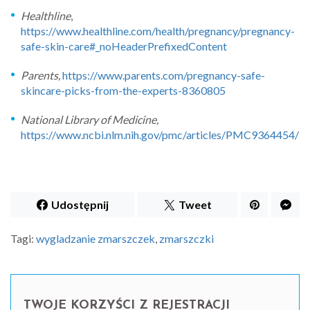
Healthline
,
https://www.healthline.com/health/pregnancy/pregnancy-
safe-skin-care#_noHeaderPrefixedContent
Parents,
https://www.parents.com/pregnancy-safe-
skincare-picks-from-the-experts-8360805
National Library of Medicine,
https://www.ncbi.nlm.nih.gov/pmc/articles/PMC9364454/
Udostępnij
Tweet
Tagi:
wygladzanie zmarszczek
,
zmarszczki
TWOJE KORZYŚCI Z REJESTRACJI