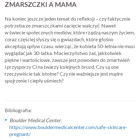
ZMARSZCZKI A MAMA
Na koniec jeszcze jeden temat do refleksji – czy faktycznie
potrzeba ze zmarszczkami zacięcie walczyć. Nawet
w świecie społecznych mediów, które rządzą naszym życiem,
coraz częściej słyszy się o gwiazdach, które głośno
akceptują upływ czasu, wierząc, że kobieta 50-letnia nie musi
wyglądać jak 30-latka. Macierzyństwo zaś, jakkolwiek
piękne i wartościowe, zawsze jest powodem do zmartwień
i przysporzy Ci na twarzy kolejnych bruzd. Czy są one
rzeczywiście tak istotne? Czy nie ważniejsze jest mądre
spojrzenie i ciepły uśmiech?
Bibliografia:
Boulder Medical Center
,
https://www.bouldermedicalcenter.com/safe-skincare-
pregnant/