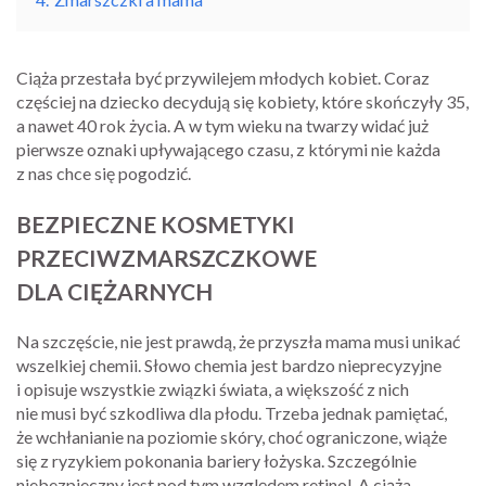
Ciąża przestała być przywilejem młodych kobiet. Coraz
częściej na dziecko decydują się kobiety, które skończyły 35,
a nawet 40 rok życia. A w tym wieku na twarzy widać już
pierwsze oznaki upływającego czasu, z którymi nie każda
z nas chce się pogodzić.
BEZPIECZNE KOSMETYKI
PRZECIWZMARSZCZKOWE
DLA CIĘŻARNYCH
Na szczęście, nie jest prawdą, że przyszła mama musi unikać
wszelkiej chemii. Słowo chemia jest bardzo nieprecyzyjne
i opisuje wszystkie związki świata, a większość z nich
nie musi być szkodliwa dla płodu. Trzeba jednak pamiętać,
że wchłanianie na poziomie skóry, choć ograniczone, wiąże
się z ryzykiem pokonania bariery łożyska. Szczególnie
niebezpieczny jest pod tym względem retinol. A ciąża