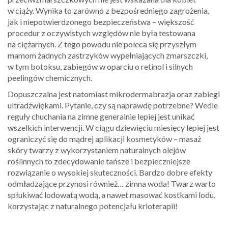
w ciąży. Wynika to zarówno z bezpośredniego zagrożenia,
jak i niepotwierdzonego bezpieczeństwa – większość
procedur z oczywistych względów nie była testowana
na ciężarnych. Z tego powodu nie poleca się przyszłym
mamom żadnych zastrzyków wypełniających zmarszczki,
w tym botoksu, zabiegów w oparciu o retinol i silnych
peelingów chemicznych.
Dopuszczalna jest natomiast mikrodermabrazja oraz zabiegi
ultradźwiękami. Pytanie, czy są naprawdę potrzebne? Wedle
reguły chuchania na zimne generalnie lepiej jest unikać
wszelkich interwencji. W ciągu dziewięciu miesięcy lepiej jest
ograniczyć się do mądrej aplikacji kosmetyków – masaż
skóry twarzy z wykorzystaniem naturalnych olejów
roślinnych to zdecydowanie tańsze i bezpieczniejsze
rozwiązanie o wysokiej skuteczności. Bardzo dobre efekty
odmładzające przynosi również… zimna woda! Twarz warto
spłukiwać lodowatą wodą, a nawet masować kostkami lodu,
korzystając z naturalnego potencjału krioterapii!