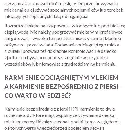
a w zamrażarce nawet do 6 miesięcy. Do przechowywania
mleka najlepiej używać specjalnych pojemników lub torebek
laktacyjnych, opisanych datą odciągnięcia.
Rozmrażać mleko należy powoli – w lodówce lub pod bieżącą
ciepłą wodą. Nie należy podgrzewać mleka w mikrofalówce
ani gotować – wysoka temperatura niszczy cenne składniki
odżywcze i przeciwciała. Podawanie odciągniętego mleka
z butelki pozwala też dokładnie kontrolować, ile dziecko
zjadło – co bywa pomocne szczególnie w przypadku
wcześniaków lub niemowląt z trudnościami w karmieniu.
KARMIENIE ODCIĄGNIĘTYM MLEKIEM
A KARMIENIE BEZPOŚREDNIO Z PIERSI –
CO WARTO WIEDZIEĆ?
Karmienie bezpośrednio z piersi i KPI karmienie to dwie
różne metody, które mają wspólny cel: żywienie dziecka
mlekiem mamy. Różnią się jednak pod kilkoma względami,
o których warto wiedzieć przed podjęciem decyzji