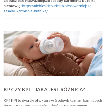
Zobacz też: Najważniejsze zasady karmienia butelką
niemowlę:
https://niebieskiepudelko.pl/najwazniejsze-
zasady-karmienia-butelka/
KP CZY KPI – JAKA JEST RÓŻNICA?
KP i KPI to dwa skróty, które w środowisku mam karmiących
bywają używane zamiennie – choć nie są tym samym.