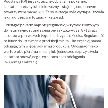
Podstawą KPI jest skuteczne odciąganie pokarmu.
Laktator – ręczny lub elektryczny – staje się codziennym
towarzyszem mamy KPI. Żeby laktacja była wydajna i trwała
jak najdłużej, warto znać kilka zasad.
Odciągać pokarm najlepiej regularnie, w rytmie zbliżonym
do naturalnego rytmu ssania piersi – zazwyczaj 8–12 razy
na dobę w pierwszych tygodniach życia dziecka. Regularność
to klucz do utrzymania produkcji mleka – im częściej mama
odciąga, tym więcej pokarmu produkuje. Odciągać mleko
warto z obu piersi na zmianę lub jednocześnie przy użyciu
laktatora podwójnego, co skraca czas odciągania
i wspomaga laktację.