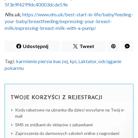
5f3e9f4299dc40003dcde59e
Nhs.uk,
https://www.nhs.uk/best-start-in-life/baby/feeding-
your-baby/breastfeeding/expressing-your-breast-
milk/expressing-breast-milk-with-a-pump/
Udostępnij
Tweet
Tagi:
karmienie piersia inaczej
,
kpi
,
Laktator
,
odciąganie
pokarmu
TWOJE KORZYŚCI Z REJESTRACJI
Kody rabatowe na ubranka dla dzieci wysyłane na Twój e-
mail
SMS ze zniżkami do sklepów z zabawkami
Zaproszenia do darmowych szkoleń online z nagrodami