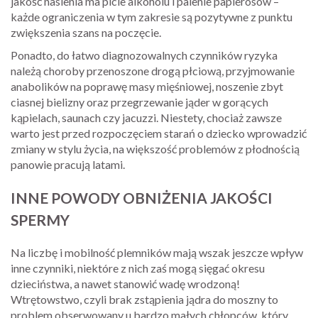
jakość nasienia ma picie alkoholu i palenie papierosów –
każde ograniczenia w tym zakresie są pozytywne z punktu
zwiększenia szans na poczęcie.
Ponadto, do łatwo diagnozowalnych czynników ryzyka
należą choroby przenoszone drogą płciową, przyjmowanie
anabolików na poprawę masy mięśniowej, noszenie zbyt
ciasnej bielizny oraz przegrzewanie jąder w gorących
kąpielach, saunach czy jacuzzi. Niestety, chociaż zawsze
warto jest przed rozpoczęciem starań o dziecko wprowadzić
zmiany w stylu życia, na większość problemów z płodnością
panowie pracują latami.
INNE POWODY OBNIŻENIA JAKOŚCI
SPERMY
Na liczbę i mobilność plemników mają wszak jeszcze wpływ
inne czynniki, niektóre z nich zaś mogą sięgać okresu
dzieciństwa, a nawet stanowić wadę wrodzoną!
Wtrętowstwo, czyli brak zstąpienia jądra do moszny to
problem obserwowany u bardzo małych chłopców, który