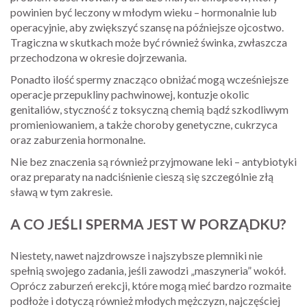
powinien być leczony w młodym wieku – hormonalnie lub
operacyjnie, aby zwiększyć szansę na późniejsze ojcostwo.
Tragiczna w skutkach może być również świnka, zwłaszcza
przechodzona w okresie dojrzewania.
Ponadto ilość spermy znacząco obniżać mogą wcześniejsze
operacje przepukliny pachwinowej, kontuzje okolic
genitaliów, styczność z toksyczną chemią bądź szkodliwym
promieniowaniem, a także choroby genetyczne, cukrzyca
oraz zaburzenia hormonalne.
Nie bez znaczenia są również przyjmowane leki – antybiotyki
oraz preparaty na nadciśnienie cieszą się szczególnie złą
sławą w tym zakresie.
A CO JEŚLI SPERMA JEST W PORZĄDKU?
Niestety, nawet najzdrowsze i najszybsze plemniki nie
spełnią swojego zadania, jeśli zawodzi „maszyneria” wokół.
Oprócz zaburzeń erekcji, które mogą mieć bardzo rozmaite
podłoże i dotyczą również młodych mężczyzn, najczęściej