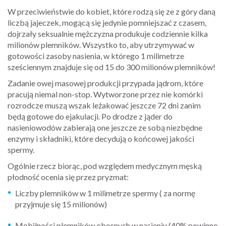
W przeciwieństwie do kobiet, które rodzą się ze z góry daną
liczbą jajeczek, mogącą się jedynie pomniejszać z czasem,
dojrzały seksualnie mężczyzna produkuje codziennie kilka
milionów plemników. Wszystko to, aby utrzymywać w
gotowości zasoby nasienia, w którego 1 milimetrze
sześciennym znajduje się od 15 do 300 milionów plemników!
Zadanie owej masowej produkcji przypada jądrom, które
pracują niemal non-stop. Wytworzone przez nie komórki
rozrodcze muszą wszak leżakować jeszcze 72 dni zanim
będą gotowe do ejakulacji. Po drodze z jąder do
nasieniowodów zabierają one jeszcze ze sobą niezbędne
enzymy i składniki, które decydują o końcowej jakości
spermy.
Ogólnie rzecz biorąc, pod względem medycznym męską
płodność ocenia się przez pryzmat:
Liczby plemników w 1 milimetrze spermy ( za normę
przyjmuje się 15 milionów)
Mobilności plemników obecnych w nasieniu (40% powinno