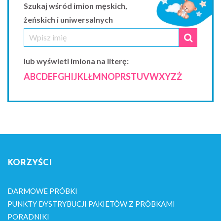
Szukaj wśród imion męskich,
żeńskich i uniwersalnych
lub wyświetl imiona na literę:
A
B
C
D
E
F
G
H
I
J
K
L
Ł
M
N
O
P
R
S
T
U
V
W
X
Y
Z
Ż
KORZYŚCI
DARMOWE PRÓBKI
PUNKTY DYSTRYBUCJI PAKIETÓW Z PRÓBKAMI
PORADNIKI