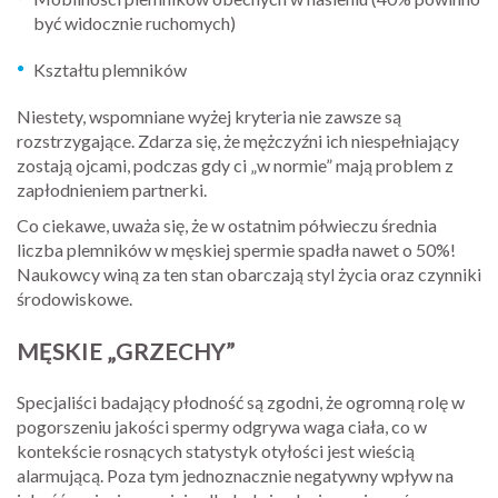
być widocznie ruchomych)
Kształtu plemników
Niestety, wspomniane wyżej kryteria nie zawsze są
rozstrzygające. Zdarza się, że mężczyźni ich niespełniający
zostają ojcami, podczas gdy ci „w normie” mają problem z
zapłodnieniem partnerki.
Co ciekawe, uważa się, że w ostatnim półwieczu średnia
liczba plemników w męskiej spermie spadła nawet o 50%!
Naukowcy winą za ten stan obarczają styl życia oraz czynniki
środowiskowe.
MĘSKIE „GRZECHY”
Specjaliści badający płodność są zgodni, że ogromną rolę w
pogorszeniu jakości spermy odgrywa waga ciała, co w
kontekście rosnących statystyk otyłości jest wieścią
alarmującą. Poza tym jednoznacznie negatywny wpływ na