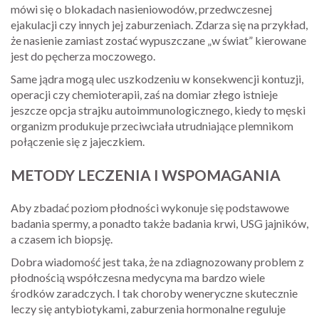
mówi się o blokadach nasieniowodów, przedwczesnej
ejakulacji czy innych jej zaburzeniach. Zdarza się na przykład,
że nasienie zamiast zostać wypuszczane „w świat” kierowane
jest do pęcherza moczowego.
Same jądra mogą ulec uszkodzeniu w konsekwencji kontuzji,
operacji czy chemioterapii, zaś na domiar złego istnieje
jeszcze opcja strajku autoimmunologicznego, kiedy to męski
organizm produkuje przeciwciała utrudniające plemnikom
połączenie się z jajeczkiem.
METODY LECZENIA I WSPOMAGANIA
Aby zbadać poziom płodności wykonuje się podstawowe
badania spermy, a ponadto także badania krwi, USG jajników,
a czasem ich biopsję.
Dobra wiadomość jest taka, że na zdiagnozowany problem z
płodnością współczesna medycyna ma bardzo wiele
środków zaradczych. I tak choroby weneryczne skutecznie
leczy się antybiotykami, zaburzenia hormonalne reguluje