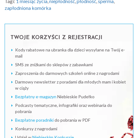
Tagi:
1 miesiąc życia
,
niepłodność
,
płodność
,
sperma
,
zapłodniona komórka
TWOJE KORZYŚCI Z REJESTRACJI
Kody rabatowe na ubranka dla dzieci wysyłane na Twój e-
mail
SMS ze zniżkami do sklepów z zabawkami
Zaproszenia do darmowych szkoleń online z nagrodami
Darmowy newsletter z poradami dla młodych mam i kobiet
w ciąży
Bezpłatny e-magazyn
Niebieskie Pudełko
Podcasty tematyczne, infografiki oraz webinaria do
pobrania
Bezpłatne poradniki
do pobrania w PDF
Konkursy z nagrodami
Udział w
Niebieskim Konkursie