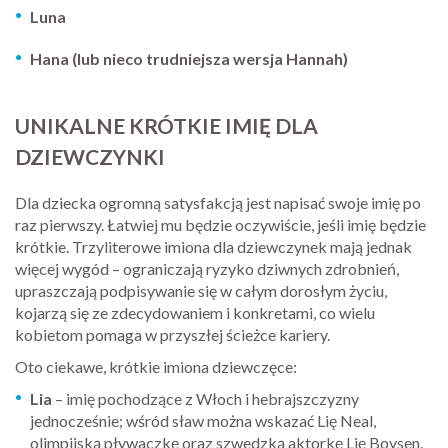
Luna
Hana (lub nieco trudniejsza wersja Hannah)
UNIKALNE KRÓTKIE IMIĘ DLA
DZIEWCZYNKI
Dla dziecka ogromną satysfakcją jest napisać swoje imię po
raz pierwszy. Łatwiej mu będzie oczywiście, jeśli imię będzie
krótkie. Trzyliterowe imiona dla dziewczynek mają jednak
więcej wygód – ograniczają ryzyko dziwnych zdrobnień,
upraszczają podpisywanie się w całym dorosłym życiu,
kojarzą się ze zdecydowaniem i konkretami, co wielu
kobietom pomaga w przyszłej ścieżce kariery.
Oto ciekawe, krótkie imiona dziewczęce:
Lia
– imię pochodzące z Włoch i hebrajszczyzny
jednocześnie; wśród sław można wskazać Lię Neal,
olimpijską pływaczkę oraz szwedzką aktorkę Lię Boysen.