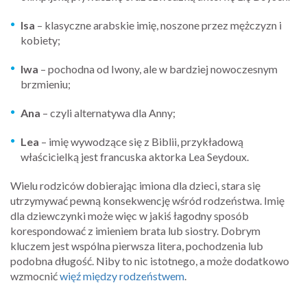
Isa
– klasyczne arabskie imię, noszone przez mężczyzn i
kobiety;
Iwa
– pochodna od Iwony, ale w bardziej nowoczesnym
brzmieniu;
Ana
– czyli alternatywa dla Anny;
Lea
– imię wywodzące się z Biblii, przykładową
właścicielką jest francuska aktorka Lea Seydoux.
Wielu rodziców dobierając imiona dla dzieci, stara się
utrzymywać pewną konsekwencję wśród rodzeństwa. Imię
dla dziewczynki może więc w jakiś łagodny sposób
korespondować z imieniem brata lub siostry. Dobrym
kluczem jest wspólna pierwsza litera, pochodzenia lub
podobna długość. Niby to nic istotnego, a może dodatkowo
wzmocnić
więź między rodzeństwem
.