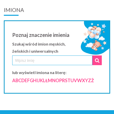
IMIONA
Poznaj znaczenie imienia
Szukaj wśród imion męskich,
żeńskich i uniwersalnych
lub wyświetl imiona na literę:
A
B
C
D
E
F
G
H
I
J
K
L
Ł
M
N
O
P
R
S
T
U
V
W
X
Y
Z
Ż