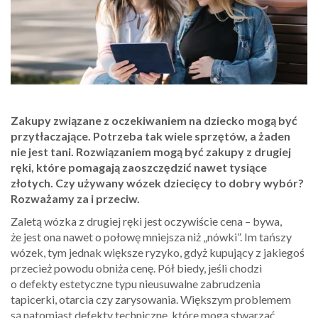
Zakupy związane z oczekiwaniem na dziecko mogą być
przytłaczające. Potrzeba tak wiele sprzętów, a żaden
nie jest tani. Rozwiązaniem mogą być zakupy z drugiej
ręki, które pomagają zaoszczędzić nawet tysiące
złotych. Czy używany wózek dziecięcy to dobry wybór?
Rozważamy za i przeciw.
Zaletą wózka z drugiej ręki jest oczywiście cena – bywa,
że jest ona nawet o połowę mniejsza niż „nówki”. Im tańszy
wózek, tym jednak większe ryzyko, gdyż kupujący z jakiegoś
przecież powodu obniża cenę. Pół biedy, jeśli chodzi
o defekty estetyczne typu nieusuwalne zabrudzenia
tapicerki, otarcia czy zarysowania. Większym problemem
są natomiast defekty techniczne, które mogą stwarzać