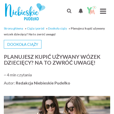
Strona główna
»
Ciąża i poród
»
Dookoła ciąży
»
Planujesz kupić używany
wózek dziecięcy? Na to zwróć uwagę!
DOOKOŁA CIĄŻY
PLANUJESZ KUPIĆ UŻYWANY WÓZEK
DZIECIĘCY? NA TO ZWRÓĆ UWAGĘ!
~ 4 min czytania
Autor:
Redakcja Niebieskie Pudełko