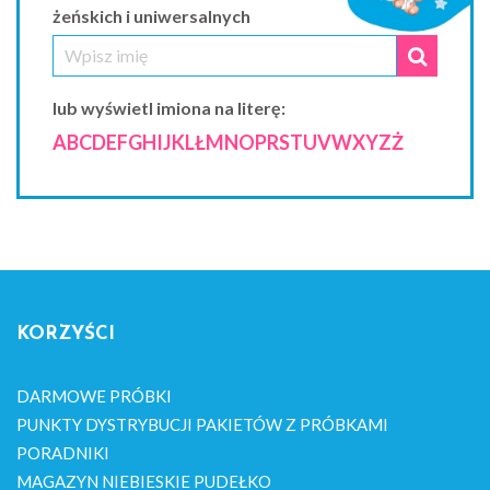
żeńskich i uniwersalnych
lub wyświetl imiona na literę:
A
B
C
D
E
F
G
H
I
J
K
L
Ł
M
N
O
P
R
S
T
U
V
W
X
Y
Z
Ż
KORZYŚCI
DARMOWE PRÓBKI
PUNKTY DYSTRYBUCJI PAKIETÓW Z PRÓBKAMI
PORADNIKI
MAGAZYN NIEBIESKIE PUDEŁKO