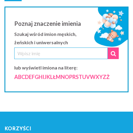
Poznaj znaczenie imienia
Szukaj wśród imion męskich,
żeńskich i uniwersalnych
lub wyświetl imiona na literę:
A
B
C
D
E
F
G
H
I
J
K
L
Ł
M
N
O
P
R
S
T
U
V
W
X
Y
Z
Ż
KORZYŚCI