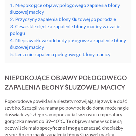
1.
Niepokojące objawy połogowego zapalenia błony
śluzowej macicy
2.
Przyczyny zapalenia błony śluzowej po porodzie
3.
Cesarskie cięcie a zapalenie błony macicy w czasie
połogu
4.
Nieprawidłowe odchody połogowe a zapalenie błony
śluzowej macicy
5.
Leczenie zapalenia połogowego błony macicy
NIEPOKOJĄCE OBJAWY POŁOGOWEGO
ZAPALENIA BŁONY ŚLUZOWEJ MACICY
Poporodowe powikłania niestety rozwijają się zwykle dość
szybko. Szczęśliwa mama po powrocie do domu może nagle
doświadczyć złego samopoczucia i wzrostu temperatury –
gorączka nawet do 39–40°C. Te objawy same w sobie są
oczywiście mało specyficzne i mogą oznaczać, chociażby
grypę. Rozpoznanie zapalenia błony śluzowej macicy