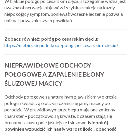
W trakcie połogu po cesarskim cięciu szczególnie ważna jest
uważna obserwacja objawów i szybka reakcja na każdy
niepokojący symptom, ponieważ wczesne leczenie pozwala
uniknąć poważniejszych powikłań.
Zobacz również: połóg po cesarskim cięciu:
https://niebieskiepudelko.pl/polog-po-cesarskim-cieciu/
NIEPRAWIDŁOWE ODCHODY
POŁOGOWE A ZAPALENIE BŁONY
ŚLUZOWEJ MACICY
Odchody połogowe są naturalnym zjawiskiem w okresie
połogu i świadczą o oczyszczaniu się jamy macicy po
porodzie. W prawidłowym przebiegu mają one zmienny
charakter – początkowo są krwiste, z czasem stają się
brunatne, a następnie jaśniejsze i śluzowe.
Niepokój
powinien wzbudzić ich nagły wzrost ilości, obecność