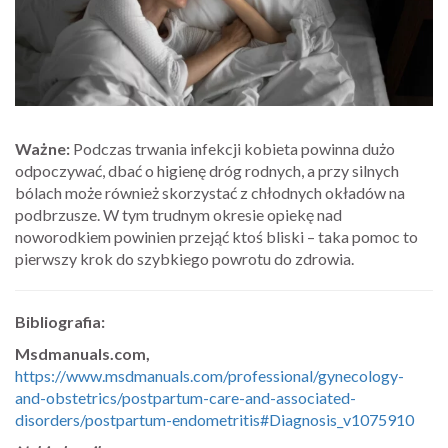
Ważne:
Podczas trwania infekcji kobieta powinna dużo
odpoczywać, dbać o higienę dróg rodnych, a przy silnych
bólach może również skorzystać z chłodnych okładów na
podbrzusze. W tym trudnym okresie opiekę nad
noworodkiem powinien przejąć ktoś bliski – taka pomoc to
pierwszy krok do szybkiego powrotu do zdrowia.
Bibliografia:
Msdmanuals.com,
https://www.msdmanuals.com/professional/gynecology-
and-obstetrics/postpartum-care-and-associated-
disorders/postpartum-endometritis#Diagnosis_v1075910