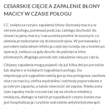
CESARSKIE CIĘCIE A ZAPALENIE BŁONY
MACICY W CZASIE POŁOGU
CC zwiększa ryzyko zapalenia błony śluzowej macicy w
okresie połogu, ponieważ podczas zabiegu dochodzi do
otwarcia jamy macicy i naruszenia powłok brzusznych, co
ułatwia przedostanie się drobnoustrojów. W porównaniu z
porodem naturalnym infekcja częściej rozwija się u kobiet po
operacji, zwłaszcza gdy doszło do pęknięcia błon
płodowych, długiego porodu lub zakażenia rany po cięciu.
Objawy zapalenia mogą pojawić się już kilka dni po porodzie
lub dopiero w kolejnych tygodniach połogu. Do
niepokojących sygnałów należą gorączka połogowa, nasilone
skurcze macicy, obfita wydzielina i odchody poporodowe o
przykrym zapachu, a także obecność skrzepów. Nieleczony
stan zapalny może rozszerzać się na okolice miednicy
mniejszej, dlatego w takich przypadkach często konieczna
jest hospitalizacja i szybkie wdrożenie antybiotykoterapii.