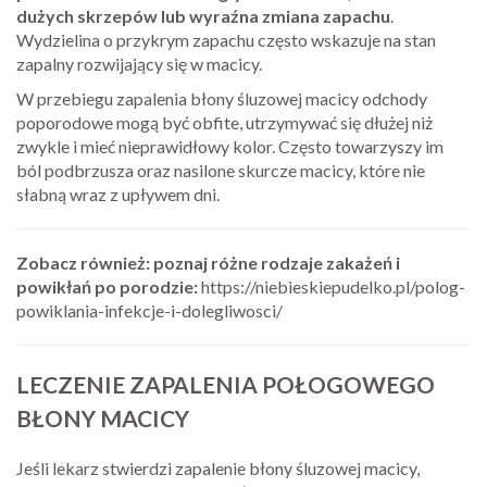
dużych skrzepów lub wyraźna zmiana zapachu
.
Wydzielina o przykrym zapachu często wskazuje na stan
zapalny rozwijający się w macicy.
W przebiegu zapalenia błony śluzowej macicy odchody
poporodowe mogą być obfite, utrzymywać się dłużej niż
zwykle i mieć nieprawidłowy kolor. Często towarzyszy im
ból podbrzusza oraz nasilone skurcze macicy, które nie
słabną wraz z upływem dni.
Zobacz również: poznaj różne rodzaje zakażeń i
powikłań po porodzie:
https://niebieskiepudelko.pl/polog-
powiklania-infekcje-i-dolegliwosci/
LECZENIE ZAPALENIA POŁOGOWEGO
BŁONY MACICY
Jeśli lekarz stwierdzi zapalenie błony śluzowej macicy,