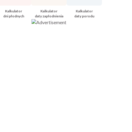
Kalkulator
Kalkulator
Kalkulator
dni płodnych
daty zapłodnienia
daty porodu