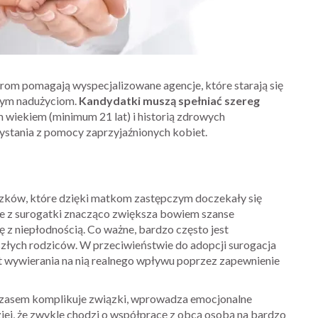
om pomagają wyspecjalizowane agencje, które starają się
lnym nadużyciom.
Kandydatki muszą spełniać szereg
 wiekiem (minimum 21 lat) i historią zdrowych
ystania z pomocy zaprzyjaźnionych kobiet.
ązków, które dzięki matkom zastępczym doczekały się
e z surogatki znacząco zwiększa bowiem szanse
ę z niepłodnością. Co ważne, bardzo często jest
złych rodziców. W przeciwieństwie do adopcji surogacja
et wywierania na nią realnego wpływu poprzez zapewnienie
i czasem komplikuje związki, wprowadza emocjonalne
ziej, że zwykle chodzi o współpracę z obcą osobą na bardzo