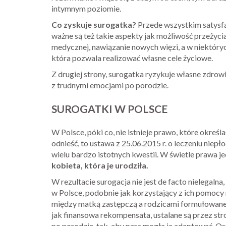
intymnym poziomie.
Co zyskuje surogatka?
Przede wszystkim satysfa
ważne są też takie aspekty jak możliwość przeżycia
medycznej, nawiązanie nowych więzi, a w niektór
która pozwala realizować własne cele życiowe.
Z drugiej strony, surogatka ryzykuje własne zdrowie
z trudnymi emocjami po porodzie.
SUROGATKI W POLSCE
W Polsce, póki co, nie istnieje prawo, które określ
odnieść, to ustawa z 25.06.2015 r. o leczeniu niepł
wielu bardzo istotnych kwestii. W świetle prawa j
kobieta, która je urodziła.
W rezultacie surogacja nie jest de facto nielegalna,
w Polsce, podobnie jak korzystający z ich pomocy
między matką zastępczą a rodzicami formułowane s
jak finansowa rekompensata, ustalane są przez str
po porodzie, tak, aby para mogła je adaptować. Os