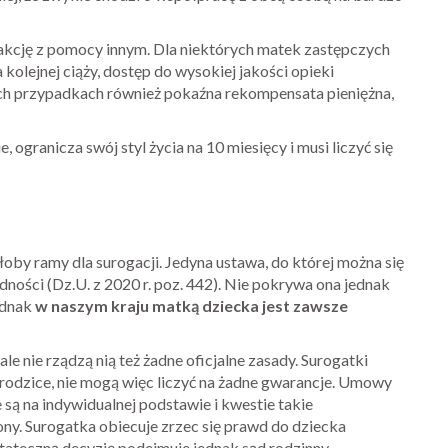
kcję z pomocy innym. Dla niektórych matek zastępczych
 kolejnej ciąży, dostęp do wysokiej jakości opieki
ych przypadkach również pokaźna rekompensata pieniężna,
, ogranicza swój styl życia na 10 miesięcy i musi liczyć się
ałoby ramy dla surogacji. Jedyna ustawa, do której można się
odności (Dz.U. z 2020 r. poz. 442). Nie pokrywa ona jednak
ednak
w naszym kraju matką dziecka jest zawsze
 ale nie rządzą nią też żadne oficjalne zasady. Surogatki
 rodzice, nie mogą więc liczyć na żadne gwarancje. Umowy
ą na indywidualnej podstawie i kwestie takie
ony. Surogatka obiecuje zrzec się prawd do dziecka
tateczną decyzję podejmuje jednak sąd rodzinny.