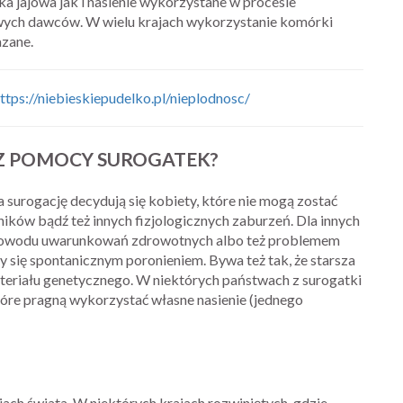
a jajowa jak i nasienie wykorzystane w procesie
ych dawców. W wielu krajach wykorzystanie komórki
azane.
ttps://niebieskiepudelko.pl/nieplodnosc/
Z POMOCY SUROGATEK?
a surogację decydują się kobiety, które nie mogą zostać
ików bądź też innych fizjologicznych zaburzeń. Dla innych
z powodu uwarunkowań zdrowotnych albo też problemem
czy się spontanicznym poronieniem. Bywa też tak, że starsza
teriału genetycznego. W niektórych państwach z surogatki
óre pragną wykorzystać własne nasienie (jednego
ciach świata. W niektórych krajach rozwiniętych, gdzie