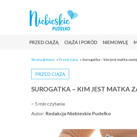
PRZED CIĄŻĄ
CIĄŻA I PORÓD
NIEMOWLĘ
M
Strona główna
»
Przed ciążą
»
Surogatka – kim jest matka zast
PRZED CIĄŻĄ
SUROGATKA – KIM JEST MATKA Z
~ 5 min czytania
Autor:
Redakcja Niebieskie Pudełko