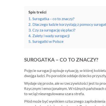
Spis treści
1.
Surogatka – co to znaczy?
2.
Dlaczego ludzie korzystają z pomocy suroga
3.
Czy za surogację się płaci?
4.
Zalety i wady surogacji
5.
Surogatki w Polsce
SUROGATKA – CO TO ZNACZY?
Pojęcie surogacji opisuje sytuację, w której kobiet
dwojga ludzi. Po porodzie oddaje dziecko przyszły
Wydaje się proste, ale w rzeczywistości jest to
fizycznym i emocjonalnym. W różnych państwach ob
to wciąż nieuregulowana szara strefa.
Płód może być wynikiem sztucznego zapłodnienia 