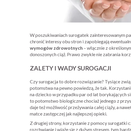
W poszukiwaniach surogatek zainteresowanym par
chronić interesy obu stron i zapobiegają ewentua
wymogów zdrowotnych
– włącznie z określonym
donoszonych ciąż. Prawo zwykle nie zabrania korz
ZALETY I WADY SUROGACJI
Czy surogacja to dobre rozwiązanie? Tysiące zwi
potomstwa na pewno powiedzą, że tak. Korzystani
na dziecko w przypadku par od lat borykających si
to potomstwo biologiczne chociaż jednego z przys
daje też możliwość przeżywania całej ciąży, a naw
matce zastępczej jak najlepszej opieki.
Z drugiej strony, korzystanie z pomocy surogatk
rozchwianie i wiąże się z dużym stresem, tym bard