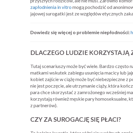
przyszłych rodziców, ale nie musi. Zarówno komórk
zapłodnienia in vitro
mogą pochodzić od anonimow
jajowej surogatki jest ze względów etycznych zak
Dowiedz się więcej o problemie niepłodności:
h
DLACZEGO LUDZIE KORZYSTAJĄ 
Tutaj scenariuszy może być wiele. Bardzo często n
matkami wskutek zabiegu usunięcia macicy lub jajn
kobiet zajście w ciążę może być niebezpieczne 
nie jest poczęcie, ale utrzymanie ciąży, która koń
para chce skorzystać z zamrożonego wcześniej ma
korzystają również męskie pary homoseksualne, kt
z partnerów).
CZY ZA SUROGACJĘ SIĘ PŁACI?
To kolejna kwestia, która różni się w różnych częś