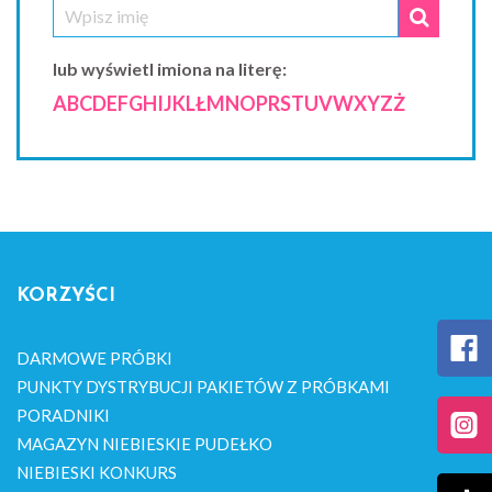
lub wyświetl imiona na literę:
A
B
C
D
E
F
G
H
I
J
K
L
Ł
M
N
O
P
R
S
T
U
V
W
X
Y
Z
Ż
KORZYŚCI
DARMOWE PRÓBKI
PUNKTY DYSTRYBUCJI PAKIETÓW Z PRÓBKAMI
PORADNIKI
MAGAZYN NIEBIESKIE PUDEŁKO
NIEBIESKI KONKURS