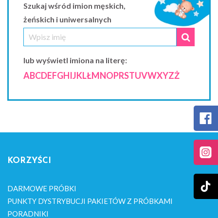
Szukaj wśród imion męskich,
żeńskich i uniwersalnych
lub wyświetl imiona na literę:
A
B
C
D
E
F
G
H
I
J
K
L
Ł
M
N
O
P
R
S
T
U
V
W
X
Y
Z
Ż
KORZYŚCI
DARMOWE PRÓBKI
PUNKTY DYSTRYBUCJI PAKIETÓW Z PRÓBKAMI
PORADNIKI