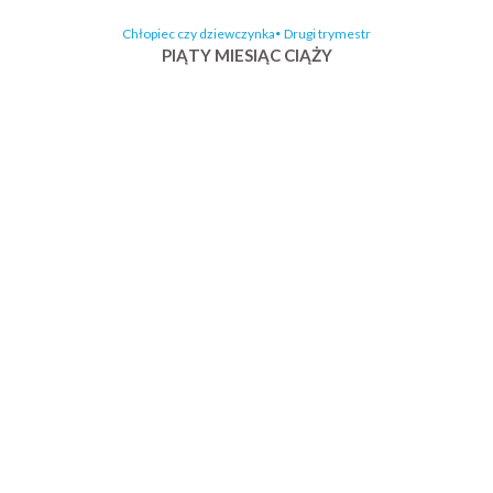
Chłopiec czy dziewczynka
Drugi trymestr
PIĄTY MIESIĄC CIĄŻY