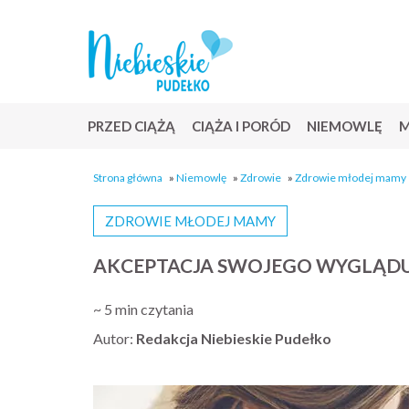
PRZED CIĄŻĄ
CIĄŻA I PORÓD
NIEMOWLĘ
M
Strona główna
»
Niemowlę
»
Zdrowie
»
Zdrowie młodej mamy
ZDROWIE MŁODEJ MAMY
AKCEPTACJA SWOJEGO WYGLĄDU
~ 5 min czytania
Autor:
Redakcja Niebieskie Pudełko