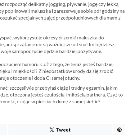
ż rozpocząć delikatny jogging, pływanie, jogę czy lekką
by popilnowali maluszka i zarezerwuje sobie pół godziny na
 poszukać specjalnych zajęć przedpołudniowych dla mam z
 wyspać, wykorzystuje okresy drzemki maluszka do
e, ani sprzątanie nie są ważniejsze od snu! Im będziesz
a Twoje samopoczucie będzie bardziej pozytywne.
oczuciem humoru. Cóż z tego, że teraz jesteś bardziej
ięku i miękkości? Z niedostatków urody da się zrobić
uje otoczenie i doda Ci samej otuchy.
onać: szczęśliwie przebyłaś ciążę i trudny egzamin, jakim
ze, otoczona jesteś czułością i miłością partnera. Czyż to
jemność, czując w piersiach dumę z samej siebie?
Tweet