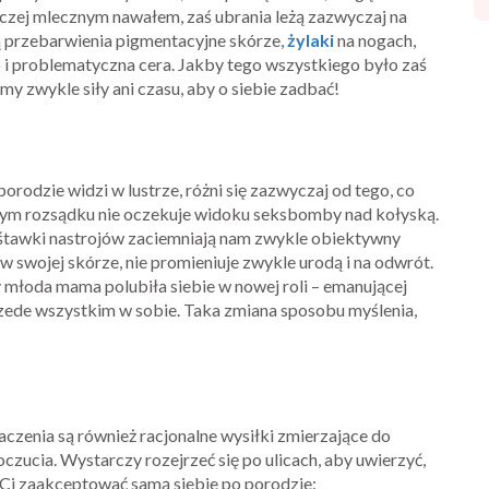
raczej mlecznym nawałem, zaś ubrania leżą zazwyczaj na
ą przebarwienia pigmentacyjne skórze,
żylaki
na nogach,
o i problematyczna cera. Jakby tego wszystkiego było zaś
y zwykle siły ani czasu, aby o siebie zadbać!
orodzie widzi w lustrze, różni się zazwyczaj od tego, co
owym rozsądku nie oczekuje widoku seksbomby nad kołyską.
huśtawki nastrojów zaciemniają nam zwykle obiektywny
e w swojej skórze, nie promieniuje zwykle urodą i na odwrót.
 młoda mama polubiła siebie w nowej roli – emanującej
przede wszystkim w sobie. Taka zmiana sposobu myślenia,
zenia są również racjonalne wysiłki zmierzające do
czucia. Wystarczy rozejrzeć się po ulicach, aby uwierzyć,
Ci zaakceptować samą siebie po porodzie: