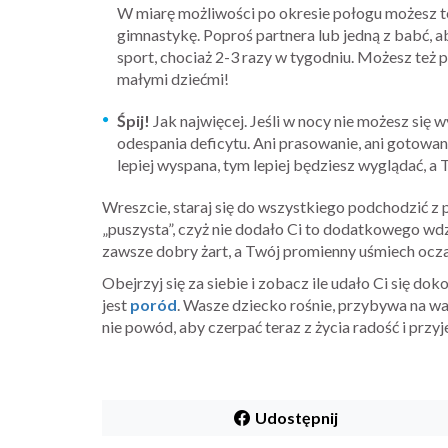
W miarę możliwości po okresie połogu możesz te
gimnastykę. Poproś partnera lub jedną z babć, a
sport, chociaż 2-3 razy w tygodniu. Możesz też
małymi dziećmi!
Śpij!
Jak najwięcej. Jeśli w nocy nie możesz się
odespania deficytu. Ani prasowanie, ani gotowani
lepiej wyspana, tym lepiej będziesz wyglądać, 
Wreszcie, staraj się do wszystkiego podchodzić z p
„puszysta”, czyż nie dodało Ci to dodatkowego wdz
zawsze dobry żart, a Twój promienny uśmiech oczar
Obejrzyj się za siebie i zobacz ile udało Ci się dok
jest
poród
. Wasze dziecko rośnie, przybywa na wad
nie powód, aby czerpać teraz z życia radość i przy
Udostępnij