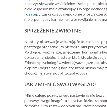
kojarzyć się wcale właścicielce z seksapilem, ale 
ciele w sposób mało atrakcyjny. Do tego dochodz
rozstępy
, zaskakująco niepokorne włosy, a częst
mało, pomiędzy karmieniem a przewijaniem nie mam
SPRZĘŻENIE ZWROTNE
Niestety, obserwacje wskazują, że to, co mama po p
postrzega otoczenie. Po pierwsze, nikt przy zdr
Po drugie, i ważniejsze, zmęczenie i hormonalne 
obraz samej siebie. Niestety, ktoś, kto źle się czuj
Zdaniem psychologów więc najważniejsze jest, aby
ciepłem i dojrzałością kobiety, która piękno ma 
chociaż niełatwa, potrafi zdziałać cuda!
JAK ZMIENIĆ SWÓJ WYGLĄD?
Mimo całego pozytywnego nastawienia nie bez znac
poprawy swego image’u, a co za tym idzie, i samopo
że można! Oto zestaw dobrych rad, które pomogą 