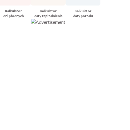
Kalkulator
Kalkulator
Kalkulator
dni płodnych
daty zapłodnienia
daty porodu