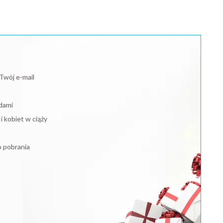
Twój e-mail
dami
 kobiet w ciąży
o pobrania