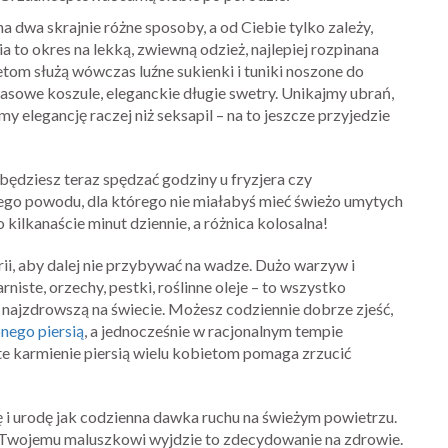
a dwa skrajnie różne sposoby, a od Ciebie tylko zależy,
 to okres na lekką, zwiewną odzież, najlepiej rozpinana
m służą wówczas luźne sukienki i tuniki noszone do
sowe koszule, eleganckie długie swetry. Unikajmy ubrań,
 elegancję raczej niż seksapil – na to jeszcze przyjedzie
 będziesz teraz spędzać godziny u fryzjera czy
szego powodu, dla którego nie miałabyś mieć świeżo umytych
kilkanaście minut dziennie, a różnica kolosalna!
ii, aby dalej nie przybywać na wadze. Dużo warzyw i
niste, orzechy, pestki, roślinne oleje – to wszystko
 najzdrowszą na świecie. Możesz codziennie dobrze zjeść,
nego piersią
, a jednocześnie w racjonalnym tempie
te karmienie piersią wielu kobietom pomaga zrzucić
rę i urodę jak codzienna dawka ruchu na świeżym powietrzu.
 Twojemu maluszkowi wyjdzie to zdecydowanie na zdrowie.