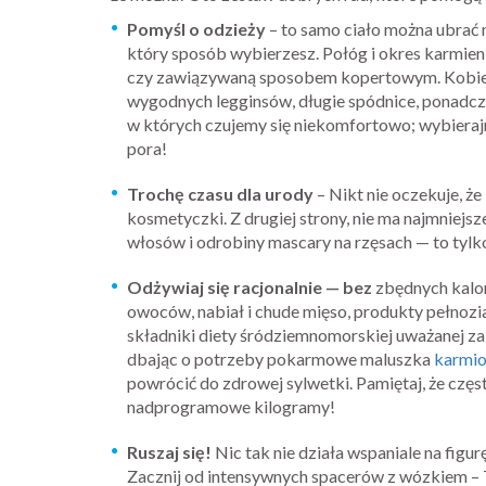
Pomyśl o odzieży
– to samo ciało można ubrać n
który sposób wybierzesz. Połóg i okres karmienia
czy zawiązywaną sposobem kopertowym. Kobieto
wygodnych legginsów, długie spódnice, ponadcza
w których czujemy się niekomfortowo; wybierajmy
pora!
Trochę czasu dla urody
– Nikt nie oczekuje, że
kosmetyczki. Z drugiej strony, nie ma najmniej
włosów i odrobiny mascary na rzęsach — to tylko 
Odżywiaj się racjonalnie — bez
zbędnych kalor
owoców, nabiał i chude mięso, produkty pełnoziar
składniki diety śródziemnomorskiej uważanej za
dbając o potrzeby pokarmowe maluszka
karmio
powrócić do zdrowej sylwetki. Pamiętaj, że częs
nadprogramowe kilogramy!
Ruszaj się!
Nic tak nie działa wspaniale na figu
Zacznij od intensywnych spacerów z wózkiem –