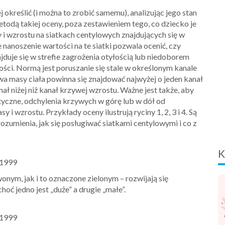
 określić (i można to zrobić samemu), analizując jego stan
todą takiej oceny, poza zestawieniem tego, co dziecko je
y i wzrostu na siatkach centylowych znajdujących się w
nanoszenie wartości na te siatki pozwala ocenić, czy
najduje się w strefie zagrożenia otyłością lub niedoborem
łości. Normą jest poruszanie się stale w określonym kanale
wa masy ciała powinna się znajdować najwyżej o jeden kanał
ał niżej niż kanał krzywej wzrostu. Ważne jest także, aby
tyczne, odchylenia krzywych w górę lub w dół od
 wzrostu. Przykłady oceny ilustrują ryciny 1, 2, 3 i 4. Są
zumienia, jak się posługiwać siatkami centylowymi i co z
K
 1999
nym, jak i to oznaczone zielonym – rozwijają się
hoć jedno jest „duże” a drugie „małe”.
 1999