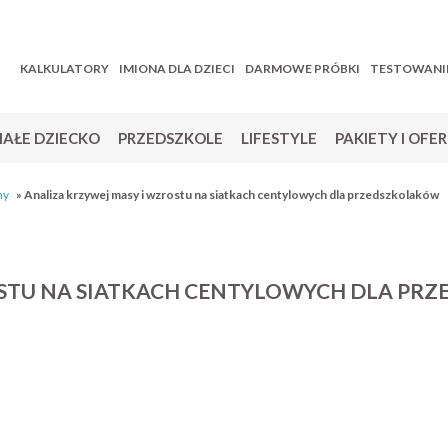
KALKULATORY
IMIONA DLA DZIECI
DARMOWE PRÓBKI
TESTOWANI
AŁE DZIECKO
PRZEDSZKOLE
LIFESTYLE
PAKIETY I OFE
ny
»
Analiza krzywej masy i wzrostu na siatkach centylowych dla przedszkolaków
OSTU NA SIATKACH CENTYLOWYCH DLA PR