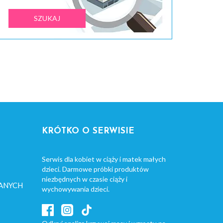
KRÓTKO O SERWISIE
Serwis dla kobiet w ciąży i matek małych
dzieci. Darmowe próbki produktów
niezbędnych w czasie ciąży i
ANYCH
wychowywania dzieci.