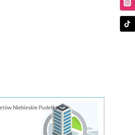
ietów Niebieskie Pudełko: