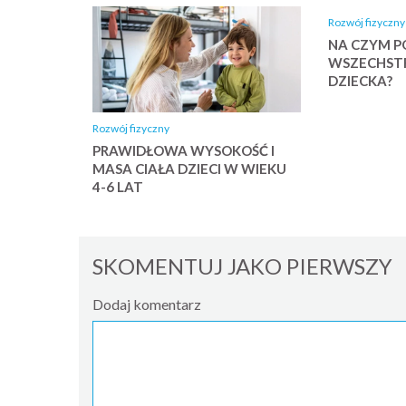
Rozwój fizyczny
NA CZYM P
WSZECHST
DZIECKA?
Rozwój fizyczny
PRAWIDŁOWA WYSOKOŚĆ I
MASA CIAŁA DZIECI W WIEKU
4-6 LAT
SKOMENTUJ JAKO PIERWSZY
Dodaj komentarz