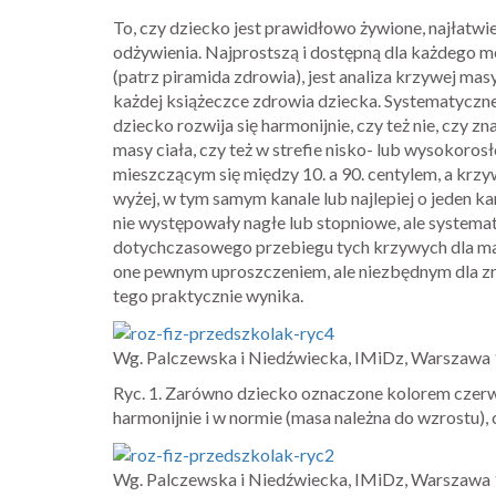
To, czy dziecko jest prawidłowo żywione, najłatwiej
odżywienia. Najprostszą i dostępną dla każdego me
(patrz piramida zdrowia), jest analiza krzywej mas
każdej książeczce zdrowia dziecka. Systematyczne 
dziecko rozwija się harmonijnie, czy też nie, czy z
masy ciała, czy też w strefie nisko- lub wysokoros
mieszczącym się między 10. a 90. centylem, a krzy
wyżej, w tym samym kanale lub najlepiej o jeden kan
nie występowały nagłe lub stopniowe, ale systema
dotychczasowego przebiegu tych krzywych dla masy i
one pewnym uproszczeniem, ale niezbędnym dla zro
tego praktycznie wynika.
Wg. Palczewska i Niedźwiecka, IMiDz, Warszawa
Ryc. 1. Zarówno dziecko oznaczone kolorem czerwo
harmonijnie i w normie (masa należna do wzrostu), c
Wg. Palczewska i Niedźwiecka, IMiDz, Warszawa