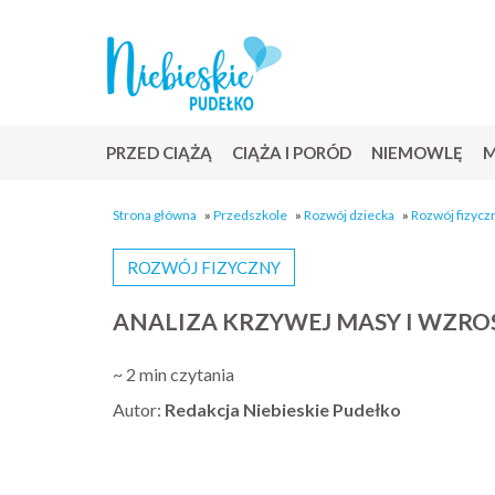
PRZED CIĄŻĄ
CIĄŻA I PORÓD
NIEMOWLĘ
M
Strona główna
»
Przedszkole
»
Rozwój dziecka
»
Rozwój fizycz
ROZWÓJ FIZYCZNY
ANALIZA KRZYWEJ MASY I WZR
~ 2 min czytania
Autor:
Redakcja Niebieskie Pudełko