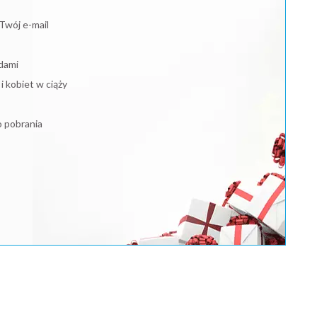
Twój e-mail
dami
 kobiet w ciąży
o pobrania