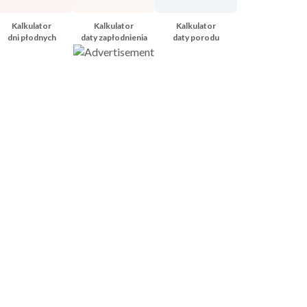
Kalkulator
Kalkulator
Kalkulator
dni płodnych
daty zapłodnienia
daty porodu