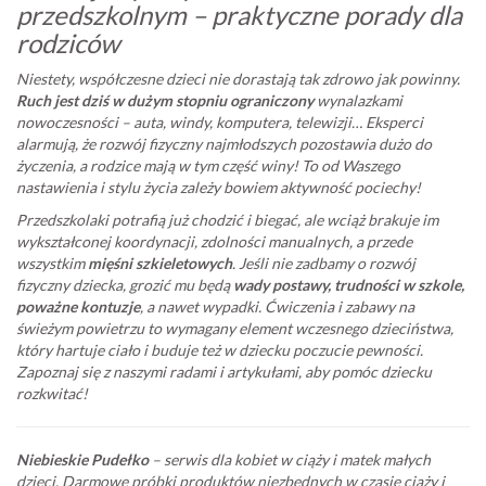
przedszkolnym – praktyczne porady dla
rodziców
Niestety, współczesne dzieci nie dorastają tak zdrowo jak powinny.
Ruch jest dziś w dużym stopniu ograniczony
wynalazkami
nowoczesności – auta, windy, komputera, telewizji… Eksperci
alarmują, że rozwój fizyczny najmłodszych pozostawia dużo do
życzenia, a rodzice mają w tym część winy! To od Waszego
nastawienia i stylu życia zależy bowiem aktywność pociechy!
Przedszkolaki potrafią już chodzić i biegać, ale wciąż brakuje im
wykształconej koordynacji, zdolności manualnych, a przede
wszystkim
mięśni szkieletowych
. Jeśli nie zadbamy o rozwój
fizyczny dziecka, grozić mu będą
wady postawy, trudności w szkole,
poważne kontuzje
, a nawet wypadki. Ćwiczenia i zabawy na
świeżym powietrzu to wymagany element wczesnego dzieciństwa,
który hartuje ciało i buduje też w dziecku poczucie pewności.
Zapoznaj się z naszymi radami i artykułami, aby pomóc dziecku
rozkwitać!
Niebieskie Pudełko
– serwis dla kobiet w ciąży i matek małych
dzieci. Darmowe próbki produktów niezbędnych w czasie ciąży i