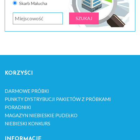
Skarb Malucha
KORZYŚCI
DARMOWE PRÓBKI
PUNKTY DYSTRYBUCJI PAKIETÓW Z PRÓBKAMI
PORADNIKI
MAGAZYN NIEBIESKIE PUDEŁKO
NIEBIESKI KONKURS
INFORMACJE