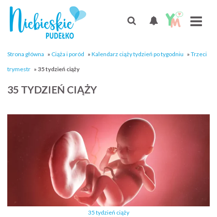
Strona główna
»
Ciąża i poród
»
Kalendarz ciąży tydzień po tygodniu
»
Trzeci
trymestr
»
35 tydzień ciąży
35 TYDZIEŃ CIĄŻY
35 tydzień ciąży