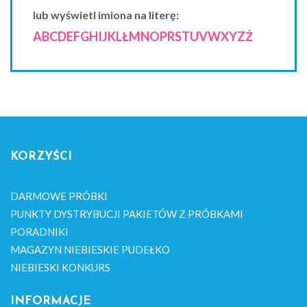
lub wyświetl imiona na literę:
A
B
C
D
E
F
G
H
I
J
K
L
Ł
M
N
O
P
R
S
T
U
V
W
X
Y
Z
Ż
KORZYŚCI
DARMOWE PRÓBKI
PUNKTY DYSTRYBUCJI PAKIETÓW Z PRÓBKAMI
PORADNIKI
MAGAZYN NIEBIESKIE PUDEŁKO
NIEBIESKI KONKURS
INFORMACJE