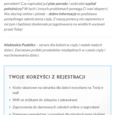
porodem? Czy napisałaś już
plan porodu
i wybrałaś
szpital
położniczy?
W tych i innych problemach pomogą Ci nasi eksperci.
Nie słuchaj mitów i plotek –
dobre informacje
to podstawa
pomyślnego zakończenia ciąży. Z naszą pomocą nie zapomnisz o
niczym i będziesz doskonale przygotowania na wielkich wyzwań
przed Tobą!
Niebieskie Pudełko
– serwis dla kobiet w ciąży i matek małych
dzieci. Darmowe próbki produktów niezbędnych w czasie ciąży i
wychowywania dzieci.
TWOJE KORZYŚCI Z REJESTRACJI
Kody rabatowe na ubranka dla dzieci wysyłane na Twój e-
mail
SMS ze zniżkami do sklepów z zabawkami
Zaproszenia do darmowych szkoleń online z nagrodami
Darmowy newsletter z poradami dla młodych mam i kobiet