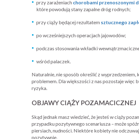
przy zarażeniach
chorobami przenoszonymi d
które powodują stany zapalne dróg rodnych;
przy ciąży będącej rezultatem
sztucznego zapło
po wcześniejszych operacjach jajowodów;
podczas stosowania wkładki wewnątrzmacicznej
wśród palaczek.
Naturalnie, nie sposób określić z wyprzedzeniem, 
problemem. Dla większości z nas pozostaje więc 
ryzyka.
OBJAWY CIĄŻY POZAMACICZNEJ
Skąd jednak masz wiedzieć, że jesteś w ciąży poz
przypadku pozytywnego scenariusza – może spóźnia
piersiach, nudności. Niektóre kobiety nie odczuwa
pozytywnie.