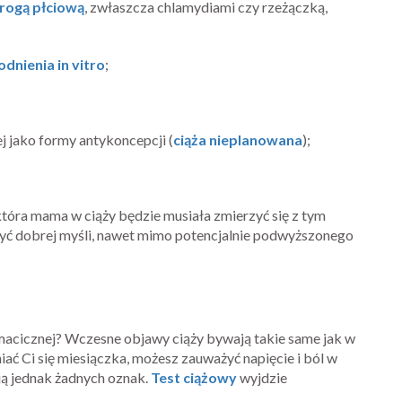
rogą płciową
, zwłaszcza chlamydiami czy rzeżączką,
dnienia in vitro
;
 jako formy antykoncepcji (
ciąża nieplanowana
);
która mama w ciąży będzie musiała zmierzyć się z tym
być dobrej myśli, nawet mimo potencjalnie podwyższonego
amacicznej? Wczesne objawy ciąży bywają takie same jak w
ć Ci się miesiączka, możesz zauważyć napięcie i ból w
ją jednak żadnych oznak.
Test ciążowy
wyjdzie