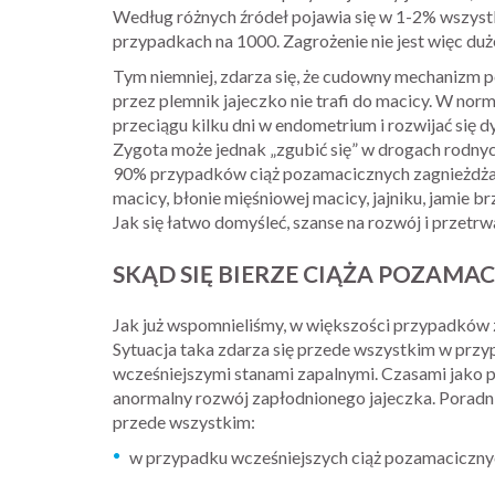
Według różnych źródeł pojawia się w 1-2% wszystk
przypadkach na 1000. Zagrożenie nie jest więc duż
Tym niemniej, zdarza się, że cudowny mechanizm p
przez plemnik jajeczko nie trafi do macicy. W norma
przeciągu kilku dni w endometrium i rozwijać się
Zygota może jednak „zgubić się” w drogach rodnyc
90% przypadków ciąż pozamacicznych zagnieżdża 
macicy, błonie mięśniowej macicy, jajniku, jamie b
Jak się łatwo domyśleć, szanse na rozwój i przetrwan
SKĄD SIĘ BIERZE CIĄŻA POZAMA
Jak już wspomnieliśmy, w większości przypadków z
Sytuacja taka zdarza się przede wszystkim w p
wcześniejszymi stanami zapalnymi. Czasami jako 
anormalny rozwój zapłodnionego jajeczka. Poradnik
przede wszystkim:
w przypadku wcześniejszych ciąż pozamaciczny