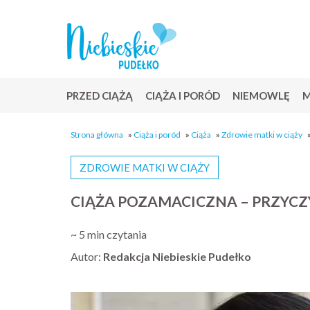
PRZED CIĄŻĄ
CIĄŻA I PORÓD
NIEMOWLĘ
M
Strona główna
»
Ciąża i poród
»
Ciąża
»
Zdrowie matki w ciąży
ZDROWIE MATKI W CIĄŻY
CIĄŻA POZAMACICZNA – PRZYCZY
~ 5 min czytania
Autor:
Redakcja Niebieskie Pudełko