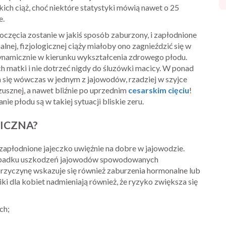
ich ciąż, choć niektóre statystyki mówią nawet o 25
e.
oczęcia zostanie w jakiś sposób zaburzony, i zapłodnione
lnej, fizjologicznej ciąży miałoby ono zagnieździć się w
 dynamicznie w kierunku wykształcenia zdrowego płodu.
h matki i nie dotrzeć nigdy do śluzówki macicy. W ponad
się wówczas w jednym z jajowodów, rzadziej w szyjce
rzusznej, a nawet bliźnie po uprzednim
cesarskim cięciu
!
ie płodu są w takiej sytuacji bliskie zeru.
CICZNA?
apłodnione jajeczko uwięźnie na dobre w jajowodzie.
rzypadku uszkodzeń jajowodów spowodowanych
przyczynę wskazuje się również zaburzenia hormonalne lub
i dla kobiet nadmieniają również, że ryzyko zwiększa się
ch;