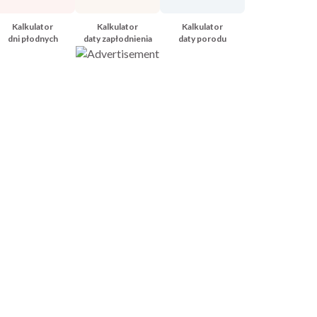
Kalkulator
Kalkulator
Kalkulator
dni płodnych
daty zapłodnienia
daty porodu