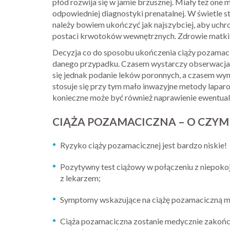
płód rozwija się w jamie brzusznej. Miały też one 
odpowiedniej diagnostyki prenatalnej. W świetle
należy bowiem ukończyć jak najszybciej, aby uchr
postaci krwotoków wewnętrznych. Zdrowie matki 
Decyzja co do sposobu ukończenia ciąży pozamacic
danego przypadku. Czasem wystarczy obserwacja, a
się jednak podanie leków poronnych, a czasem wyma
stosuje się przy tym mało inwazyjne metody lapa
konieczne może być również naprawienie ewentual
CIĄŻA POZAMACICZNA – O CZYM
Ryzyko ciąży pozamacicznej jest bardzo niskie!
Pozytywny test ciążowy w połączeniu z niepok
z lekarzem;
Symptomy wskazujące na ciążę pozamaciczną m
Ciąża pozamaciczna zostanie medycznie zakończo