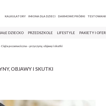
KALKULATORY
IMIONA DLA DZIECI
DARMOWE PRÓBKI
TESTOWANI
AŁE DZIECKO
PRZEDSZKOLE
LIFESTYLE
PAKIETY I OFE
»
Ciąża pozamaciczna – przyczyny, objawy i skutki
NY, OBJAWY I SKUTKI