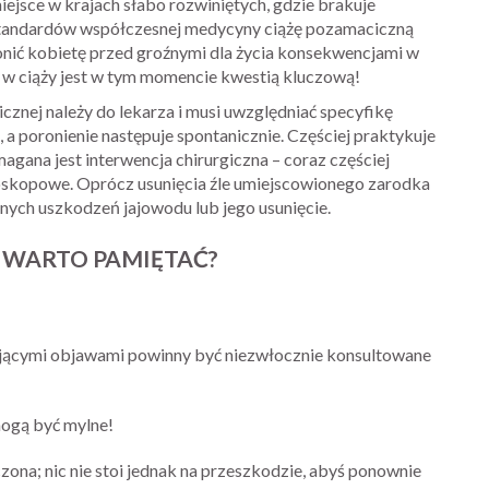
miejsce w krajach słabo rozwiniętych, gdzie brakuje
 standardów współczesnej medycyny ciążę pozamaciczną
onić kobietę przed groźnymi dla życia konsekwencjami w
w ciąży jest w tym momencie kwestią kluczową!
znej należy do lekarza i musi uwzględniać specyfikę
 poronienie następuje spontanicznie. Częściej praktykuje
gana jest interwencja chirurgiczna – coraz częściej
roskopowe. Oprócz usunięcia źle umiejscowionego zarodka
nych uszkodzeń jajowodu lub jego usunięcie.
 WARTO PAMIĘTAĆ?
ojącymi objawami powinny być niezwłocznie konsultowane
ogą być mylne!
na; nic nie stoi jednak na przeszkodzie, abyś ponownie