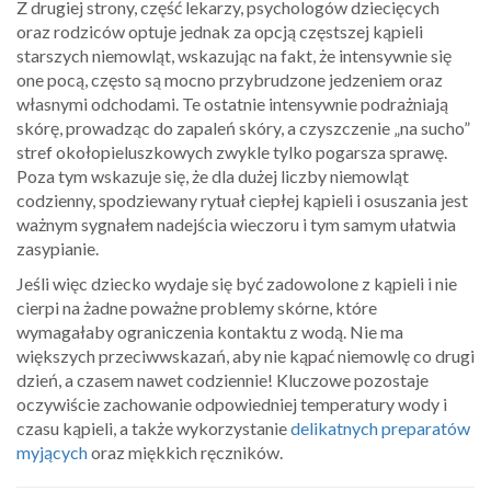
Z drugiej strony, część lekarzy, psychologów dziecięcych
oraz rodziców optuje jednak za opcją częstszej kąpieli
starszych niemowląt, wskazując na fakt, że intensywnie się
one pocą, często są mocno przybrudzone jedzeniem oraz
własnymi odchodami. Te ostatnie intensywnie podrażniają
skórę, prowadząc do zapaleń skóry, a czyszczenie „na sucho”
stref okołopieluszkowych zwykle tylko pogarsza sprawę.
Poza tym wskazuje się, że dla dużej liczby niemowląt
codzienny, spodziewany rytuał ciepłej kąpieli i osuszania jest
ważnym sygnałem nadejścia wieczoru i tym samym ułatwia
zasypianie.
Jeśli więc dziecko wydaje się być zadowolone z kąpieli i nie
cierpi na żadne poważne problemy skórne, które
wymagałaby ograniczenia kontaktu z wodą. Nie ma
większych przeciwwskazań, aby nie kąpać niemowlę co drugi
dzień, a czasem nawet codziennie! Kluczowe pozostaje
oczywiście zachowanie odpowiedniej temperatury wody i
czasu kąpieli, a także wykorzystanie
delikatnych preparatów
myjących
oraz miękkich ręczników.