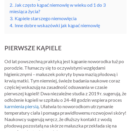
2.
Jak często kąpać niemowlę w wieku od 1 do 3
miesiąca życia?
3.
Kąpiele starszego niemowlęcia
4.
Inne dobre wskazówki jak kąpać niemowlę
PIERWSZE KĄPIELE
Od lat powszechną praktyką jest kąpanie noworodka tuż po
porodzie. Tłumaczy się to oczywistymi względami
higienicznymi – maluszek pokryty bywa mazią płodową i
krwią matki. Tym niemniej, świeże badania naukowe coraz
częściej wskazują na zasadność odsuwania w czasie
pierwszej kąpieli! Dwa niezależne studia z 2019 r. sugerują, że
odłożenie kąpieli w szpitalu o 24-48 godzin wspiera proces
karmienia piersią
. Ułatwia to noworodkom utrzymanie
temperatury ciała i pomaga prawidłowemu rozwojowi skóry!
Naukowcy sugerują wręcz, że dłuższy kontakt z wodą
płodową pozostałą na skórze maluszka przekłada się na