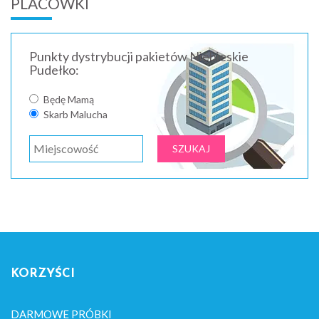
PLACÓWKI
Punkty dystrybucji pakietów Niebieskie
Pudełko:
Będę Mamą
Skarb Malucha
KORZYŚCI
DARMOWE PRÓBKI