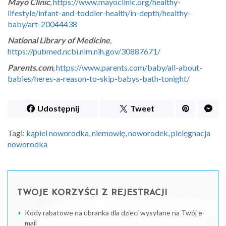
Mayo Clinic
,
https://www.mayoclinic.org/healthy-
lifestyle/infant-and-toddler-health/in-depth/healthy-
baby/art-20044438
National Library of Medicine
,
https://pubmed.ncbi.nlm.nih.gov/30887671/
Parents.com
,
https://www.parents.com/baby/all-about-
babies/heres-a-reason-to-skip-babys-bath-tonight/
Udostępnij
Tweet
Tagi:
kąpiel noworodka
,
niemowlę
,
noworodek
,
pielęgnacja
noworodka
TWOJE KORZYŚCI Z REJESTRACJI
Kody rabatowe na ubranka dla dzieci wysyłane na Twój e-
mail