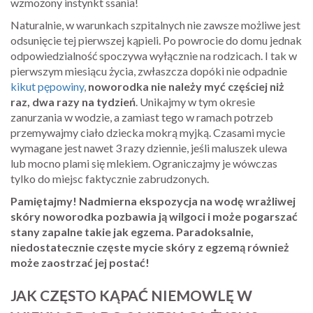
wzmożony instynkt ssania!
Naturalnie, w warunkach szpitalnych nie zawsze możliwe jest
odsunięcie tej pierwszej kąpieli. Po powrocie do domu jednak
odpowiedzialność spoczywa wyłącznie na rodzicach. I tak w
pierwszym miesiącu życia, zwłaszcza dopóki nie odpadnie
kikut pępowiny
,
noworodka nie należy myć częściej niż
raz, dwa razy na tydzień
. Unikajmy w tym okresie
zanurzania w wodzie, a zamiast tego w ramach potrzeb
przemywajmy ciało dziecka mokrą myjką. Czasami mycie
wymagane jest nawet 3 razy dziennie, jeśli maluszek ulewa
lub mocno plami się mlekiem. Ograniczajmy je wówczas
tylko do miejsc faktycznie zabrudzonych.
Pamiętajmy! Nadmierna ekspozycja na wodę wrażliwej
skóry noworodka pozbawia ją wilgoci i może pogarszać
stany zapalne takie jak egzema. Paradoksalnie,
niedostatecznie częste mycie skóry z egzemą również
może zaostrzać jej postać!
JAK CZĘSTO KĄPAĆ NIEMOWLĘ W