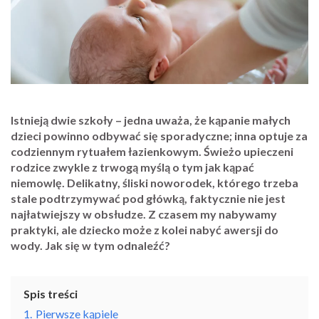
Istnieją dwie szkoły – jedna uważa, że kąpanie małych
dzieci powinno odbywać się sporadyczne; inna optuje za
codziennym rytuałem łazienkowym. Świeżo upieczeni
rodzice zwykle z trwogą myślą o tym jak kąpać
niemowlę. Delikatny, śliski noworodek, którego trzeba
stale podtrzymywać pod główką, faktycznie nie jest
najłatwiejszy w obsłudze. Z czasem my nabywamy
praktyki, ale dziecko może z kolei nabyć awersji do
wody. Jak się w tym odnaleźć?
Spis treści
1.
Pierwsze kąpiele