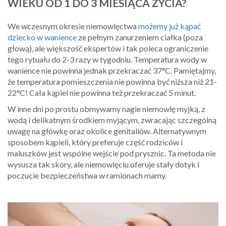
WIEKU OD 1 DO 3 MIESIĄCA ŻYCIA?
We wczesnym okresie niemowlęctwa
możemy już kąpać
dziecko w wanience
ze pełnym zanurzeniem ciałka (poza
głową), ale większość ekspertów i tak poleca ograniczenie
tego rytuału do 2-3 razy w tygodniu. Temperatura wody w
wanience nie powinna jednak przekraczać 37
°
C. Pamiętajmy,
że temperatura pomieszczenia nie powinna być niższa niż 21-
22
°
C! Cała kąpiel nie powinna też przekraczać 5 minut.
W inne dni po prostu obmywamy nagie niemowlę myjką, z
wodą i delikatnym środkiem myjącym, zwracając szczególną
uwagę na główkę oraz okolice genitaliów. Alternatywnym
sposobem kąpieli, który preferuje część rodziców i
maluszków jest wspólne wejście pod prysznic. Ta metoda nie
wysusza tak skóry, ale niemowlęciu oferuje stały dotyk i
poczucie bezpieczeństwa w ramionach mamy.