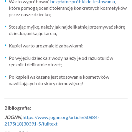
Warto wypróbować
bezpłatne próbki do testowania
,
które pomogą ocenić tolerancję konkretnych kosmetyków
przez nasze dziecko;
Stosując myjkę, należy jak najdelikatniej przemywać skórę
dziecka, unikając tarcia;
Kąpiel warto urozmaicić zabawkami;
Po wyjęciu dziecka z wody należy je od razu otulić w
ręcznik i delikatnie otrzeć;
Po kąpieli wskazane jest stosowanie kosmetyków
nawilżających do skóry niemowlęcej!
Bibliografia:
JOGNN
,
https://www.jognn.org/article/S0884-
2175(18)30391-5/fulltext