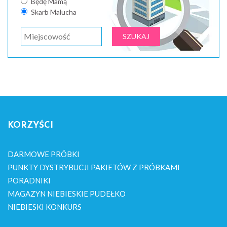
Będę Mamą
Skarb Malucha
KORZYŚCI
DARMOWE PRÓBKI
PUNKTY DYSTRYBUCJI PAKIETÓW Z PRÓBKAMI
PORADNIKI
MAGAZYN NIEBIESKIE PUDEŁKO
NIEBIESKI KONKURS