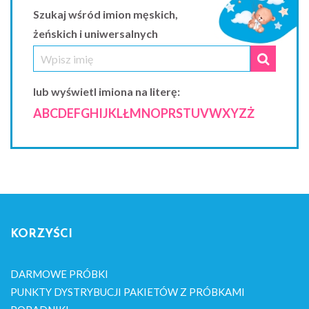
Szukaj wśród imion męskich,
żeńskich i uniwersalnych
lub wyświetl imiona na literę:
A
B
C
D
E
F
G
H
I
J
K
L
Ł
M
N
O
P
R
S
T
U
V
W
X
Y
Z
Ż
KORZYŚCI
DARMOWE PRÓBKI
PUNKTY DYSTRYBUCJI PAKIETÓW Z PRÓBKAMI