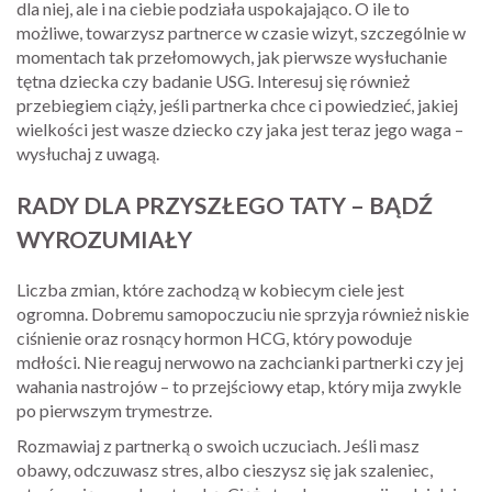
dla niej, ale i na ciebie podziała uspokajająco. O ile to
możliwe, towarzysz partnerce w czasie wizyt, szczególnie w
momentach tak przełomowych, jak pierwsze wysłuchanie
tętna dziecka czy badanie USG. Interesuj się również
przebiegiem ciąży, jeśli partnerka chce ci powiedzieć, jakiej
wielkości jest wasze dziecko czy jaka jest teraz jego waga –
wysłuchaj z uwagą.
RADY DLA PRZYSZŁEGO TATY – BĄDŹ
WYROZUMIAŁY
Liczba zmian, które zachodzą w kobiecym ciele jest
ogromna. Dobremu samopoczuciu nie sprzyja również niskie
ciśnienie oraz rosnący hormon HCG, który powoduje
mdłości. Nie reaguj nerwowo na zachcianki partnerki czy jej
wahania nastrojów – to przejściowy etap, który mija zwykle
po pierwszym trymestrze.
Rozmawiaj z partnerką o swoich uczuciach. Jeśli masz
obawy, odczuwasz stres, albo cieszysz się jak szaleniec,