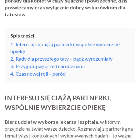
porady dla kobiet w ciąży są liczne i powszechne, dziś
poświęcamy czas wyłącznie dobry wskazówkom dla
tatusiów.
Spis treści
1.
Interesuj się ciążą partnerki, wspólnie wybierzcie
opiekę
2.
Rady dla przyszłego taty – bądź wyrozumiały
3.
Przygotuj się przed narodzinami
4.
Czas nowej roli – poród
INTERESUJ SIĘ CIĄŻĄ PARTNERKI,
WSPÓLNIE WYBIERZCIE OPIEKĘ
Bierz udział w wyborze lekarza i szpitala
, w którym
przyjdzie na świat wasze dziecko. Rozmawiaj z partnerką na
temat wizyt kontrolnych i wykonywanych badań – to ważne