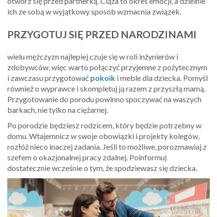
otwórz się przed partnerką. Ciąża to okres emocji, a dzielnie
ich ze sobą w wyjątkowy sposób wzmacnia związek.
PRZYGOTUJ SIĘ PRZED NARODZINAMI
wielu mężczyzn najlepiej czuje się w roli inżynierów i
zdobywców, więc warto połączyć przyjemne z pożytecznym
i zawczasu przygotować
pokoik
i meble dla dziecka. Pomyśl
również o wyprawce i skompletuj ją razem z przyszłą mamą.
Przygotowanie do porodu powinno spoczywać na waszych
barkach, nie tylko na ciężarnej.
Po porodzie będziesz rodzicem, który będzie potrzebny w
domu. Wtajemnicz w swoje obowiązki i projekty kolegów,
rozłóż nieco inaczej zadania. Jeśli to możliwe, porozmawiaj z
szefem o okazjonalnej pracy zdalnej. Poinformuj
dostatecznie wcześnie o tym, że spodziewasz się dziecka.