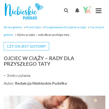
Strona główna
»
Przed ciążą
»
Przygotowania do zajścia w ciążę
»
Czy on jest
gotowy
»
Ojciec w ciąży – rady dla przyszłego taty
CZY ON JEST GOTOWY
OJCIEC W CIĄŻY – RADY DLA
PRZYSZŁEGO TATY
~ 3 min czytania
Autor:
Redakcja Niebieskie Pudełko