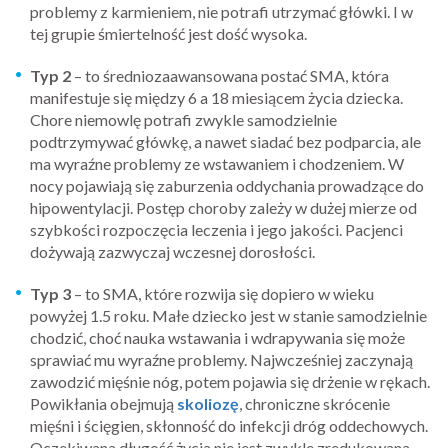
problemy z karmieniem, nie potrafi utrzymać główki. I w
tej grupie śmiertelność jest dość wysoka.
Typ 2
– to średniozaawansowana postać SMA, która
manifestuje się między 6 a 18 miesiącem życia dziecka.
Chore niemowlę potrafi zwykle samodzielnie
podtrzymywać główkę, a nawet siadać bez podparcia, ale
ma wyraźne problemy ze wstawaniem i chodzeniem. W
nocy pojawiają się zaburzenia oddychania prowadzące do
hipowentylacji. Postęp choroby zależy w dużej mierze od
szybkości rozpoczęcia leczenia i jego jakości. Pacjenci
dożywają zazwyczaj wczesnej dorosłości.
Typ 3
– to SMA, które rozwija się dopiero w wieku
powyżej 1.5 roku. Małe dziecko jest w stanie samodzielnie
chodzić, choć nauka wstawania i wdrapywania się może
sprawiać mu wyraźne problemy. Najwcześniej zaczynają
zawodzić mięśnie nóg, potem pojawia się drżenie w rękach.
Powikłania obejmują
skoliozę
, chroniczne skrócenie
mięśni i ścięgien, skłonność do infekcji dróg oddechowych.
Oczekiwana długość życia nie jest zwykle zredukowana,