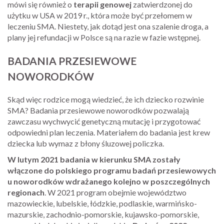
mówi się również o
terapii genowej
zatwierdzonej do
użytku w USA w 2019 r., która może być przełomem w
leczeniu SMA. Niestety, jak dotąd jest ona szalenie droga, a
plany jej refundacji w Polsce są na razie w fazie wstępnej.
BADANIA PRZESIEWOWE
NOWORODKÓW
Skąd więc rodzice mogą wiedzieć, że ich dziecko rozwinie
SMA? Badania przesiewowe noworodków pozwalają
zawczasu wychwycić genetyczną mutację i przygotować
odpowiedni plan leczenia. Materiałem do badania jest krew
dziecka lub wymaz z błony śluzowej policzka.
W lutym 2021 badania w kierunku SMA zostały
włączone do polskiego programu badań przesiewowych
u noworodków wdrażanego kolejno w poszczególnych
regionach
. W 2021 program obejmie województwo
mazowieckie, lubelskie, łódzkie, podlaskie, warmińsko-
mazurskie, zachodnio-pomorskie, kujawsko-pomorskie,