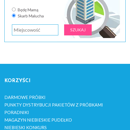
Będę Mamą
Skarb Malucha
KORZYŚCI
DARMOWE PRÓBKI
PUNKTY DYSTRYBUCJI PAKIETÓW Z PRÓBKAMI
PORADNIKI
MAGAZYN NIEBIESKIE PUDEŁKO
NIEBIESKI KONKURS