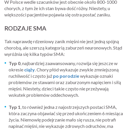
W Polsce wedle szacunków jest obecnie około 800-1000
chorych, z tym że ich stan bywa dość różny. Niestety, u
większości pacjentów pojawia się ostra postać zaniku.
RODZAJE SMA
Tak naprawdę rdzeniowy zanik mięśni nie jest jedną spójną
chorobą, ale szerszą kategorią zaburzeń neuronowych. Stąd
wyróżnia się kilka typów SMA:
Typ 0
, najbardziej zaawansowany, rozwija się jeszcze w
okresie
ciąży
. Chory płód wykazuje zwykle zmniejszoną
ruchliwość i często już
po porodzie
wykazuje oznaki
problemów ze stawami oraz zaburzonym napięciem i siłą
mięśni. Niestety, dzieci takie często nie przeżywają
wskutek problemów oddechowych.
Typ 1
, to również jedna z najostrzejszych postaci SMA,
która zaczyna objawiać się przed ukończeniem 6 miesiąca
życia. Niemowlę podejrzanie mało się rusza, nie potrafi
napinać mięśni, nie wykazuje zdrowych odruchów, ma