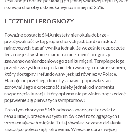
Jeśli oboje rodzice posiadają po jednej wadliwej kopii, ryzyko
rozwoju choroby u dziecka wynosi mniej niż 25%.
LECZENIE I PROGNOZY
Poważne postacie SMA niestety nie rokują dobrze –
przeżywalność w tej grupie chorych jest bardzo niska. Z
najnowszych badań wynika jednak, że wcześnie rozpoczęte
leczenie jest w stanie diametralnie zmienić prognozy
zaawansowania rdzeniowego zaniku mięśni. Terapia polega
przede wszystkim na podaniu leku zwanego
nusinersenem
,
który dostępny i refundowany jest już również w Polsce.
Hamuje on przebieg choroby, a nawet poprawia stan
zdrowia! Jego skuteczność zależy jednak od momentu
rozpoczęcia kuracji, który optymalnie powinien poprzedzać
pojawienie się pierwszych symptomów!
Poza tym chorzy na SMA odnoszą znaczące korzyści z
rehabilitacji, przede wszystkim ćwiczeń rozciągających i
wzmacniających mięśnie. Tutaj również wczesne działania
znacząco polepszają rokowania. Wreszcie coraz więcej