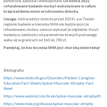
pomorskie, lubuskie i wielkopolskie.
Do końca 2022
refundowane badanie ma być wykonywane w całym
kraju każdemu nowo urodzonemu dziecku.
Uwaga:
Jeśli urodzisz dziecko przed 2023 r. a w Twoim
regionie badanie w kierunku SMA nie będzie jeszcze
refundowane, możesz zawsze wykonać je odpłatnie. Koszt
badania w zależności od parametrów branych pod uwagę
waha się w granicach od 160 do 700 zł.
Pamiętaj, że bez leczenia SMA jest chorobą śmiertelną!
Bibliografia:
https://www.ninds.nih.gov/Disorders/Patient-Caregiver-
Education/Fact-Sheets/Spinal-Muscular-Atrophy-Fact-
Sheet
https://www.webmd.com/brain/spinal-muscular-atrophy#1
https://www.mda.org/disease/spinal-muscular-atrophy