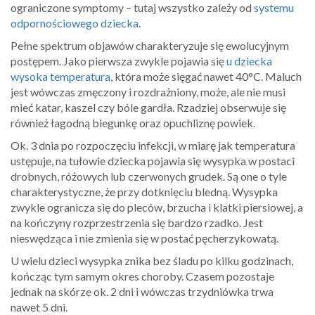
ograniczone symptomy – tutaj wszystko zależy od
systemu
odpornościowego dziecka
.
Pełne spektrum objawów charakteryzuje się ewolucyjnym
postępem. Jako pierwsza zwykle pojawia się
u dziecka
wysoka temperatura
, która może sięgać nawet 40°C. Maluch
jest wówczas zmęczony i rozdrażniony, może, ale nie musi
mieć katar, kaszel czy bóle gardła. Rzadziej obserwuje się
również łagodną biegunkę oraz opuchliznę powiek.
Ok. 3 dnia po rozpoczęciu infekcji, w miarę jak temperatura
ustępuje, na tułowie dziecka pojawia się wysypka w postaci
drobnych, różowych lub czerwonych grudek. Są one o tyle
charakterystyczne, że przy dotknięciu bledną. Wysypka
zwykle ogranicza się do pleców, brzucha i klatki piersiowej, a
na kończyny rozprzestrzenia się bardzo rzadko. Jest
nieswędząca i nie zmienia się w postać pęcherzykowatą.
U wielu dzieci wysypka znika bez śladu po kilku godzinach,
kończąc tym samym okres choroby. Czasem pozostaje
jednak na skórze ok. 2 dni i wówczas trzydniówka trwa
nawet 5 dni.