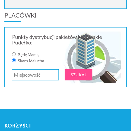
PLACÓWKI
Punkty dystrybucji pakietów Niebieskie
Pudełko:
Będę Mamą
Skarb Malucha
KORZYŚCI