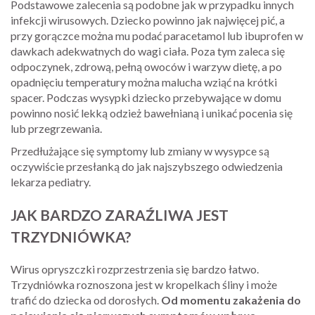
Podstawowe zalecenia są podobne jak w przypadku innych
infekcji wirusowych. Dziecko powinno jak najwięcej pić, a
przy gorączce można mu podać paracetamol lub ibuprofen w
dawkach adekwatnych do wagi ciała. Poza tym zaleca się
odpoczynek, zdrową, pełną owoców i warzyw dietę, a po
opadnięciu temperatury można malucha wziąć na krótki
spacer. Podczas wysypki dziecko przebywające w domu
powinno nosić lekką odzież bawełnianą i unikać pocenia się
lub przegrzewania.
Przedłużające się symptomy lub zmiany w wysypce są
oczywiście przesłanką do jak najszybszego odwiedzenia
lekarza pediatry.
JAK BARDZO ZARAŹLIWA JEST
TRZYDNIÓWKA?
Wirus opryszczki rozprzestrzenia się bardzo łatwo.
Trzydniówka roznoszona jest w kropelkach śliny i może
trafić do dziecka od dorosłych.
Od momentu zakażenia do