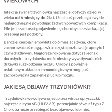
WIEKOWYCH
Infekcja zwana trzydniówką najczęściej dotyczy dzieci w
wieku
od 6 miesięcy do 2 lat
. U nich też przebiega zwykle
najłagodniej, nie powodując żadnych poważnych komplikacji.
Nie jest rzadkością pojawienie się choroby u trzylatka, a jej
przebieg jest podobny.
Bardziej cierpią niemowlęta do 6 miesiąca życia, które
zachorować też mogą, a wirus często pozbawia je apetytu i
czyni drażliwymi. Najgorsze rokowania dotyczą jednak
dorosłych – trzydniówka może niestety wywoływać u nich
drgawki i uszkodzenia mózgu. Osoby z poważnie
osłabionym układem immunologicznym mogą też
zachorować na zapalenie płuc lub mózgu.
JAKIE SĄ OBJAWY TRZYDNIÓWKI?
Trzydniówka wywoływana jest przez wirusa opryszczki,
najczęściej typu 6B (HHV-6B), potencjalnie również typu 7.
Choroba może przebiegać bezobjawowo lub mieć