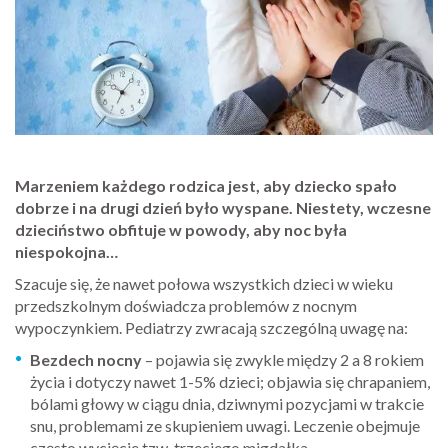
Marzeniem każdego rodzica jest, aby dziecko spało
dobrze i na drugi dzień było wyspane. Niestety, wczesne
dzieciństwo obfituje w powody, aby noc była
niespokojna…
Szacuje się, że nawet połowa wszystkich dzieci w wieku
przedszkolnym doświadcza problemów z nocnym
wypoczynkiem. Pediatrzy zwracają szczególną uwagę na:
Bezdech nocny
– pojawia się zwykle między 2 a 8 rokiem
życia i dotyczy nawet 1-5% dzieci; objawia się chrapaniem,
bólami głowy w ciągu dnia, dziwnymi pozycjami w trakcie
snu, problemami ze skupieniem uwagi. Leczenie obejmuje
często wycięcie tzw. trzeciego migdałka.