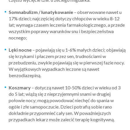
Somnabulizm / lunatykowanie
– obserwowane nawet u
17% dzieci; najczęściej dotyczy chłopców w wieku 8-12
lat; wymaga czasem leczenia farmakologicznego, a przede
wszystkim poprawy warunków snu i bezpieczeństwa
nocnego;
Lęki nocne
– pojawiają się u 1-6% małych dzieci; objawiają
się krzykami i płaczem przez sen, trudnościami w
przebudzeniu, zwykle pojawiają się w pierwszej fazie nocy.
W wyjątkowych wypadkach leczone są nawet
benzodiazepiną.
Koszmary
– dotyczą nawet 10-50% dzieci w wieku od 3
do 5 lat; wiążą się z nieprzyjemnymi snami w drugiej
połowie nocy; mogą powodować niechęć do spania w
ogóle i złe samopoczucie. Dzieci potrafią sobie rano
dokładnie przypomnieć cały sen. W poważniejszych
przypadkach lekarz może zalecić terapię kognitywną.