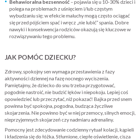
Behawioralna bezsenność
– pojawia się u 10-30% dzieci i
polega na problemach z uśnięciem i/lub częstym
wybudzaniu się; w efekcie maluchy mogą często ociągać
się przed pójściem spać i wręcz „nie lubić” spania. Dobre
nawyki i konsekwencja rodziców okazują się kluczowe w
rozwiązywaniu tego problemu.
JAK POMÓC DZIECKU?
Zdrowy, spokojny sen wymaga przestawienia z fazy
aktywności dziennej na fazę nocnego wyciszenia.
Pamiętajmy, że dziecko do snu trzeba przygotować,
pogodnie nastroić, nie budzić lęków i niepokoju. Lepiej coś
opowiedzieć lub przeczytać, niż pokazać! Bajka przed snem
powinna być spokojna, pogodna, budząca życzliwe
skojarzenia. Nie powinno być w niej przemocy, silnych emocji,
nieprzyjemnych skojarzeń czy nadmiaru adrenaliny.
Pomocny jest zdecydowanie codzienny rytuał kolacji, kąpieli
i kładzenia się do łóżka. Stłumione, ciepłe oświetlenie, cisza