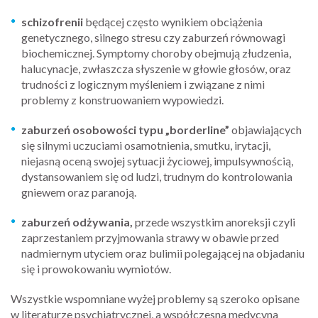
schizofrenii
będącej często wynikiem obciążenia
genetycznego, silnego stresu czy zaburzeń równowagi
biochemicznej. Symptomy choroby obejmują złudzenia,
halucynacje, zwłaszcza słyszenie w głowie głosów, oraz
trudności z logicznym myśleniem i związane z nimi
problemy z konstruowaniem wypowiedzi.
zaburzeń osobowości typu „borderline”
objawiających
się silnymi uczuciami osamotnienia, smutku, irytacji,
niejasną oceną swojej sytuacji życiowej, impulsywnością,
dystansowaniem się od ludzi, trudnym do kontrolowania
gniewem oraz paranoją.
zaburzeń odżywania,
przede wszystkim anoreksji czyli
zaprzestaniem przyjmowania strawy w obawie przed
nadmiernym utyciem oraz bulimii polegającej na objadaniu
się i prowokowaniu wymiotów.
Wszystkie wspomniane wyżej problemy są szeroko opisane
w literaturze psychiatrycznej, a współczesna medycyna