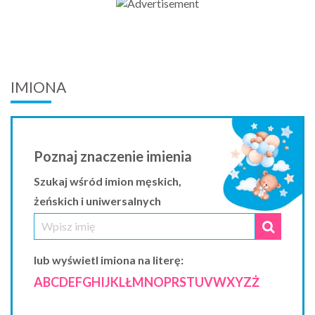
IMIONA
Poznaj znaczenie imienia
Szukaj wśród imion męskich,
żeńskich i uniwersalnych
lub wyświetl imiona na literę:
A
B
C
D
E
F
G
H
I
J
K
L
Ł
M
N
O
P
R
S
T
U
V
W
X
Y
Z
Ż