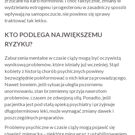
zrzucane na karb hormonów. I choć faktycznie, zmiany w
wydzielaniu estrogenu i progesteronu w zasadniczy sposób
wpływają na samopoczucie, nie powinno się sprawy
traktować tak lekko.
KTO PODLEGA NAJWIĘKSZEMU
RYZYKU?
Zaburzenia mentalne w czasie ciąży mogą być oczywistą
wynikową problemów, które istniały już wcześniej. Stąd
kobiety z historią chorób psychicznych powinny
bezwzględnie poinformować o nich lekarza prowadzącego.
Nawet bowiem, jeśli sytuacja uległa pozornemu
unormowaniu, stan brzemienny sprzyja nawrotom
problemów, czasem ze zdwojoną siłą. Ponadto, jeśli
pacjentka jest pod stałą opieką psychiatry i przyjmuje
długoterminowo leki, może wymagać zmiany dawek i
poszczególnych preparatów.
Problemy psychiczne w czasie ciąży mogą pojawić się
również znienacka – niektóre miną wraz z ustabilizowaniem