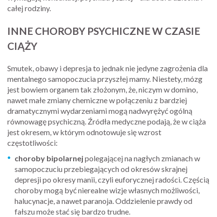
całej rodziny.
INNE CHOROBY PSYCHICZNE W CZASIE
CIĄŻY
Smutek, obawy i depresja to jednak nie jedyne zagrożenia dla
mentalnego samopoczucia przyszłej mamy. Niestety, mózg
jest bowiem organem tak złożonym, że, niczym w domino,
nawet małe zmiany chemiczne w połączeniu z bardziej
dramatycznymi wydarzeniami mogą nadwyrężyć ogólną
równowagę psychiczną. Źródła medyczne podają, że w ciąża
jest okresem, w którym odnotowuje się wzrost
częstotliwości:
choroby bipolarnej
polegającej na nagłych zmianach w
samopoczuciu przebiegających od okresów skrajnej
depresji po okresy manii, czyli euforycznej radości. Częścią
choroby mogą być nierealne wizje własnych możliwości,
halucynacje, a nawet paranoja. Oddzielenie prawdy od
fałszu może stać się bardzo trudne.