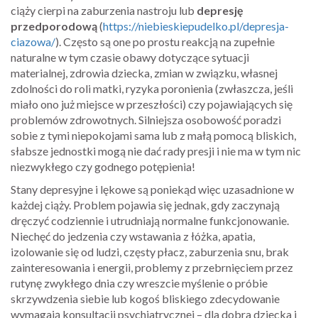
ciąży cierpi na zaburzenia nastroju lub
depresję
przedporodową
(
https://niebieskiepudelko.pl/depresja-
ciazowa/
). Często są one po prostu reakcją na zupełnie
naturalne w tym czasie obawy dotyczące sytuacji
materialnej, zdrowia dziecka, zmian w związku, własnej
zdolności do roli matki, ryzyka poronienia (zwłaszcza, jeśli
miało ono już miejsce w przeszłości) czy pojawiających się
problemów zdrowotnych. Silniejsza osobowość poradzi
sobie z tymi niepokojami sama lub z małą pomocą bliskich,
słabsze jednostki mogą nie dać rady presji i nie ma w tym nic
niezwykłego czy godnego potępienia!
Stany depresyjne i lękowe są poniekąd więc uzasadnione w
każdej ciąży. Problem pojawia się jednak, gdy zaczynają
dręczyć codziennie i utrudniają normalne funkcjonowanie.
Niechęć do jedzenia czy wstawania z łóżka, apatia,
izolowanie się od ludzi, częsty płacz, zaburzenia snu, brak
zainteresowania i energii, problemy z przebrnięciem przez
rutynę zwykłego dnia czy wreszcie myślenie o próbie
skrzywdzenia siebie lub kogoś bliskiego zdecydowanie
wymagają konsultacji psychiatrycznej – dla dobra dziecka i