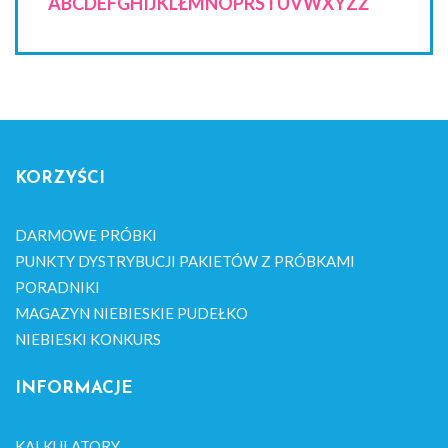
A
B
C
D
E
F
G
H
I
J
K
L
Ł
M
N
O
P
R
S
T
U
V
W
X
Y
Z
Ż
KORZYŚCI
DARMOWE PRÓBKI
PUNKTY DYSTRYBUCJI PAKIETÓW Z PRÓBKAMI
PORADNIKI
MAGAZYN NIEBIESKIE PUDEŁKO
NIEBIESKI KONKURS
INFORMACJE
KALKULATORY