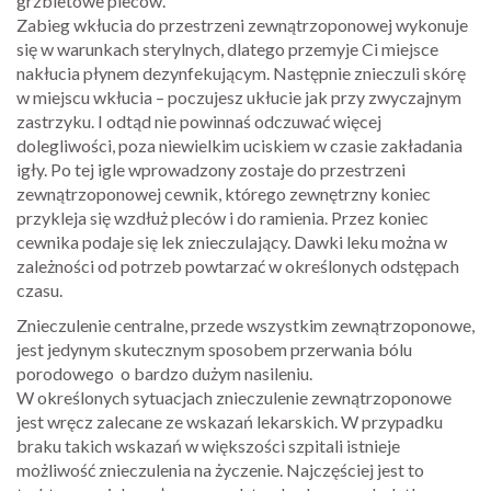
grzbietowe pleców.
Zabieg wkłucia do przestrzeni zewnątrzoponowej wykonuje
się w warunkach sterylnych, dlatego przemyje Ci miejsce
nakłucia płynem dezynfekującym. Następnie znieczuli skórę
w miejscu wkłucia – poczujesz ukłucie jak przy zwyczajnym
zastrzyku. I odtąd nie powinnaś odczuwać więcej
dolegliwości, poza niewielkim uciskiem w czasie zakładania
igły. Po tej igle wprowadzony zostaje do przestrzeni
zewnątrzoponowej cewnik, którego zewnętrzny koniec
przykleja się wzdłuż pleców i do ramienia. Przez koniec
cewnika podaje się lek znieczulający. Dawki leku można w
zależności od potrzeb powtarzać w określonych odstępach
czasu.
Znieczulenie centralne, przede wszystkim zewnątrzoponowe,
jest jedynym skutecznym sposobem przerwania bólu
porodowego o bardzo dużym nasileniu.
W określonych sytuacjach znieczulenie zewnątrzoponowe
jest wręcz zalecane ze wskazań lekarskich. W przypadku
braku takich wskazań w większości szpitali istnieje
możliwość znieczulenia na życzenie. Najczęściej jest to