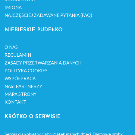
IMIONA
NAJCZĘŚCIEJ ZADAWANE PYTANIA (FAQ)
NIEBIESKIE PUDEŁKO
O NAS
REGULAMIN
ZASADY PRZETWARZANIA DANYCH
POLITYKA COOKIES
WSPÓŁPRACA
NASI PARTNERZY
MAPA STRONY
KONTAKT
KRÓTKO O SERWISIE
Serwis dla kobiet w ciąży i matek małych dzieci. Darmowe próbki