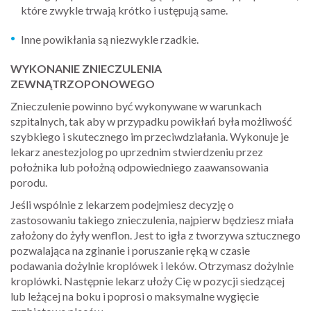
które zwykle trwają krótko i ustępują same.
Inne powikłania są niezwykle rzadkie.
WYKONANIE ZNIECZULENIA
ZEWNĄTRZOPONOWEGO
Znieczulenie powinno być wykonywane w warunkach
szpitalnych, tak aby w przypadku powikłań była możliwość
szybkiego i skutecznego im przeciwdziałania. Wykonuje je
lekarz anestezjolog po uprzednim stwierdzeniu przez
położnika lub położną odpowiedniego zaawansowania
porodu.
Jeśli wspólnie z lekarzem podejmiesz decyzję o
zastosowaniu takiego znieczulenia, najpierw będziesz miała
założony do żyły wenflon. Jest to igła z tworzywa sztucznego
pozwalająca na zginanie i poruszanie ręką w czasie
podawania dożylnie kroplówek i leków. Otrzymasz dożylnie
kroplówki. Następnie lekarz ułoży Cię w pozycji siedzącej
lub leżącej na boku i poprosi o maksymalne wygięcie