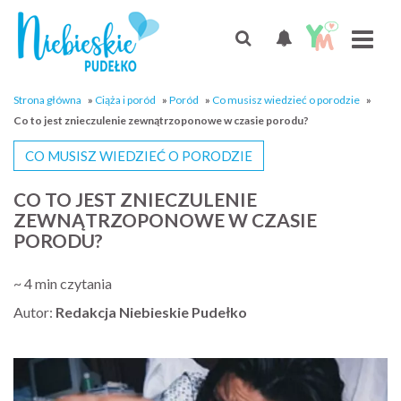
Strona główna
»
Ciąża i poród
»
Poród
»
Co musisz wiedzieć o porodzie
»
Co to jest znieczulenie zewnątrzoponowe w czasie porodu?
CO MUSISZ WIEDZIEĆ O PORODZIE
CO TO JEST ZNIECZULENIE
ZEWNĄTRZOPONOWE W CZASIE
PORODU?
~ 4 min czytania
Autor:
Redakcja Niebieskie Pudełko