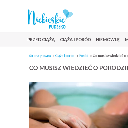
PRZED CIĄŻĄ
CIĄŻA I PORÓD
NIEMOWLĘ
M
Strona główna
»
Ciąża i poród
»
Poród
»
Co musisz wiedzieć o 
CO MUSISZ WIEDZIEĆ O PORODZI