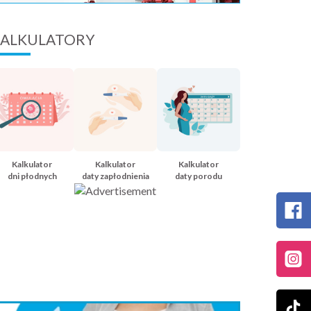
ALKULATORY
Kalkulator
Kalkulator
Kalkulator
dni płodnych
daty zapłodnienia
daty porodu