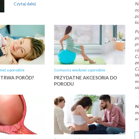
Czytaj dalej
Ni
od
po
ko
Po
po
pr
ró
Cz
zn
Cz
ieć o porodzie
Co musisz wiedzieć o porodzie
Wa
 TRWA PORÓD?
PRZYDATNE AKCESORIA DO
wi
PORODU
si
Ni
ma
w 