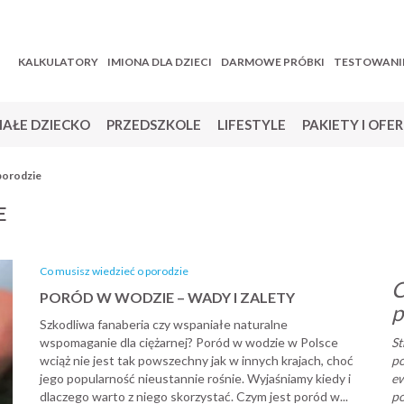
KALKULATORY
IMIONA DLA DZIECI
DARMOWE PRÓBKI
TESTOWANI
AŁE DZIECKO
PRZEDSZKOLE
LIFESTYLE
PAKIETY I OFE
porodzie
E
Co musisz wiedzieć o porodzie
C
PORÓD W WODZIE – WADY I ZALETY
p
Szkodliwa fanaberia czy wspaniałe naturalne
wspomaganie dla ciężarnej? Poród w wodzie w Polsce
St
wciąż nie jest tak powszechny jak w innych krajach, choć
p
jego popularność nieustannie rośnie. Wyjaśniamy kiedy i
ew
dlaczego warto z niego skorzystać. Czym jest poród w...
po