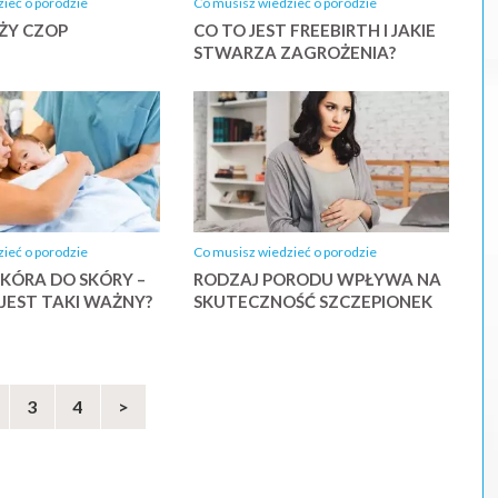
ieć o porodzie
Co musisz wiedzieć o porodzie
ŻY CZOP
CO TO JEST FREEBIRTH I JAKIE
STWARZA ZAGROŻENIA?
ieć o porodzie
Co musisz wiedzieć o porodzie
KÓRA DO SKÓRY –
RODZAJ PORODU WPŁYWA NA
JEST TAKI WAŻNY?
SKUTECZNOŚĆ SZCZEPIONEK
3
4
>