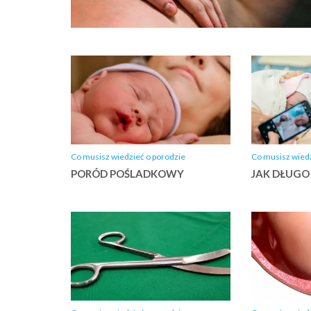
Co musisz wiedzieć o porodzie
Co musisz wiedz
PORÓD POŚLADKOWY
JAK DŁUGO