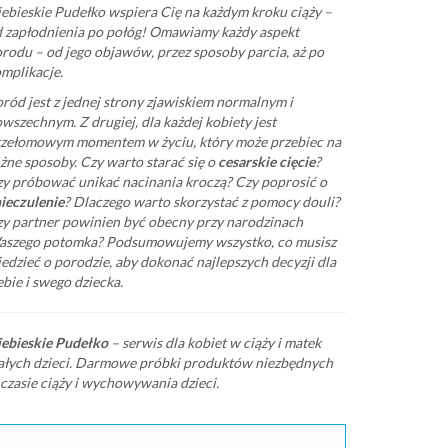
ebieskie Pudełko wspiera Cię na każdym kroku ciąży –
 zapłodnienia po połóg! Omawiamy każdy aspekt
rodu – od jego objawów, przez sposoby parcia, aż po
mplikacje.
ród jest z jednej strony zjawiskiem normalnym i
wszechnym. Z drugiej, dla każdej kobiety jest
zełomowym momentem w życiu, który może przebiec na
żne sposoby. Czy warto starać się o
cesarskie cięcie
?
y próbować unikać nacinania kroczą? Czy poprosić o
ieczulenie
? Dlaczego warto skorzystać z pomocy douli?
y partner powinien być obecny przy narodzinach
szego potomka? Podsumowujemy wszystko, co musisz
edzieć o porodzie, aby dokonać najlepszych decyzji dla
ebie i swego dziecka.
ebieskie Pudełko
– serwis dla kobiet w ciąży i matek
łych dzieci. Darmowe próbki produktów niezbędnych
czasie ciąży i wychowywania dzieci.