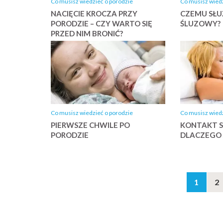
Co musisz wiedzieć o porodzie
Co musisz wiedz
NACIĘCIE KROCZA PRZY
CZEMU SŁU
PORODZIE – CZY WARTO SIĘ
ŚLUZOWY?
PRZED NIM BRONIĆ?
Co musisz wiedzieć o porodzie
Co musisz wiedz
PIERWSZE CHWILE PO
KONTAKT S
PORODZIE
DLACZEGO 
1
2