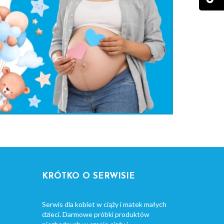
KRÓTKO O SERWISIE
Serwis dla kobiet w ciąży i matek małych
dzieci. Darmowe próbki produktów