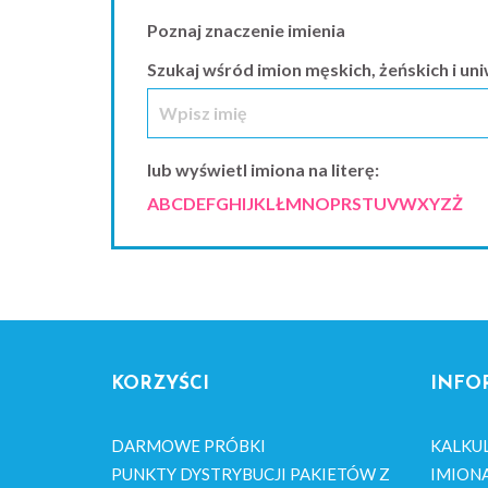
Poznaj znaczenie imienia
Szukaj wśród imion męskich, żeńskich i un
lub wyświetl imiona na literę:
A
B
C
D
E
F
G
H
I
J
K
L
Ł
M
N
O
P
R
S
T
U
V
W
X
Y
Z
Ż
KORZYŚCI
INFO
DARMOWE PRÓBKI
KALKU
PUNKTY DYSTRYBUCJI PAKIETÓW Z
IMION