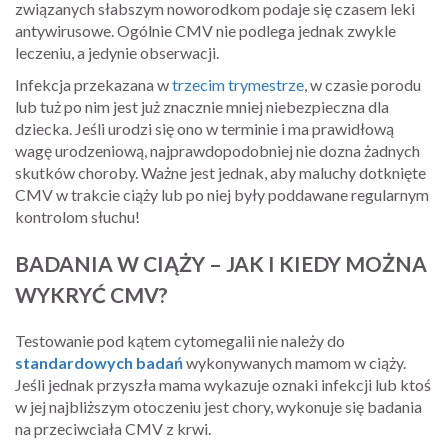
związanych słabszym noworodkom podaje się czasem leki
antywirusowe. Ogólnie CMV nie podlega jednak zwykle
leczeniu, a jedynie obserwacji.
Infekcja przekazana w
trzecim trymestrze
, w czasie porodu
lub tuż po nim jest już znacznie mniej niebezpieczna dla
dziecka. Jeśli urodzi się ono w terminie i ma prawidłową
wagę urodzeniową, najprawdopodobniej nie dozna żadnych
skutków choroby. Ważne jest jednak, aby maluchy dotknięte
CMV w trakcie ciąży lub po niej były poddawane regularnym
kontrolom słuchu!
BADANIA W CIĄŻY – JAK I KIEDY MOŻNA
WYKRYĆ CMV?
Testowanie pod kątem cytomegalii nie należy do
standardowych badań
wykonywanych mamom w ciąży.
Jeśli jednak przyszła mama wykazuje oznaki infekcji lub ktoś
w jej najbliższym otoczeniu jest chory, wykonuje się badania
na przeciwciała CMV z krwi.