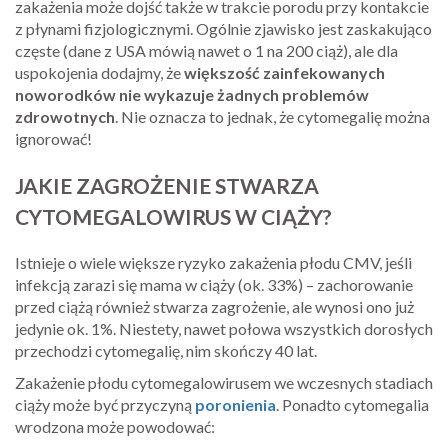
zakażenia może dojść także w trakcie porodu przy kontakcie
z płynami fizjologicznymi. Ogólnie zjawisko jest zaskakująco
częste (dane z USA mówią nawet o 1 na 200 ciąż), ale dla
uspokojenia dodajmy, że
większość zainfekowanych
noworodków nie wykazuje żadnych problemów
zdrowotnych
. Nie oznacza to jednak, że cytomegalię można
ignorować!
JAKIE ZAGROŻENIE STWARZA
CYTOMEGALOWIRUS W CIĄŻY?
Istnieje o wiele większe ryzyko zakażenia płodu CMV, jeśli
infekcją zarazi się mama w ciąży (ok. 33%) – zachorowanie
przed ciążą również stwarza zagrożenie, ale wynosi ono już
jedynie ok. 1%. Niestety, nawet połowa wszystkich dorosłych
przechodzi cytomegalię, nim skończy 40 lat.
Zakażenie płodu cytomegalowirusem we wczesnych stadiach
ciąży może być przyczyną
poronienia
. Ponadto cytomegalia
wrodzona może powodować: