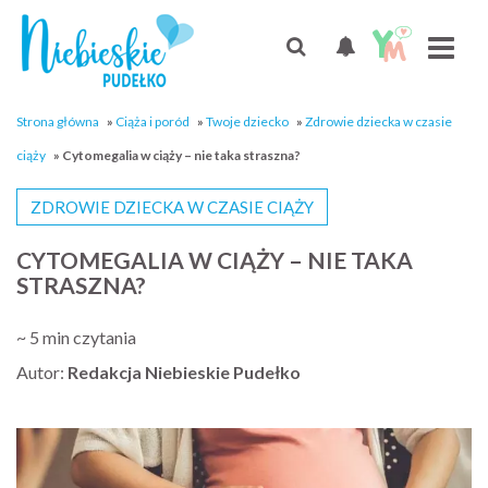
Strona główna
»
Ciąża i poród
»
Twoje dziecko
»
Zdrowie dziecka w czasie
ciąży
»
Cytomegalia w ciąży – nie taka straszna?
ZDROWIE DZIECKA W CZASIE CIĄŻY
CYTOMEGALIA W CIĄŻY – NIE TAKA
STRASZNA?
~ 5 min czytania
Autor:
Redakcja Niebieskie Pudełko