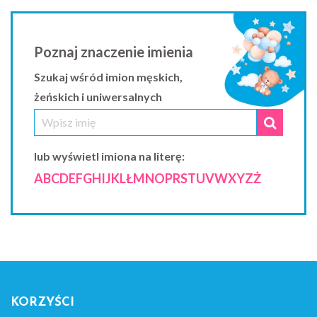
Poznaj znaczenie imienia
Szukaj wśród imion męskich,
żeńskich i uniwersalnych
lub wyświetl imiona na literę:
A
B
C
D
E
F
G
H
I
J
K
L
Ł
M
N
O
P
R
S
T
U
V
W
X
Y
Z
Ż
KORZYŚCI