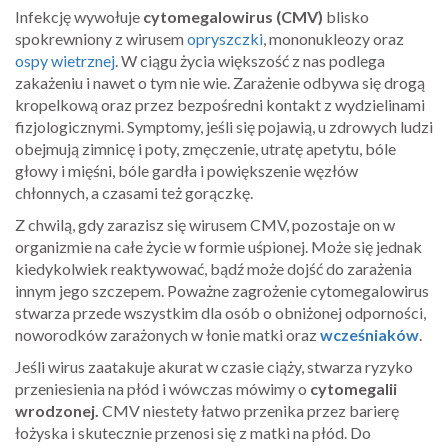
Infekcję wywołuje
cytomegalowirus (CMV)
blisko
spokrewniony z wirusem
opryszczki
, mononukleozy oraz
ospy wietrznej
. W ciągu życia większość z nas podlega
zakażeniu i nawet o tym nie wie. Zarażenie odbywa się drogą
kropelkową oraz przez bezpośredni kontakt z wydzielinami
fizjologicznymi. Symptomy, jeśli się pojawią, u zdrowych ludzi
obejmują zimnicę i poty, zmęczenie, utratę apetytu, bóle
głowy i mięśni, bóle gardła i powiększenie węzłów
chłonnych, a czasami też gorączkę.
Z chwilą, gdy zarazisz się wirusem CMV, pozostaje on w
organizmie na całe życie w formie uśpionej. Może się jednak
kiedykolwiek reaktywować, bądź może dojść do zarażenia
innym jego szczepem. Poważne zagrożenie cytomegalowirus
stwarza przede wszystkim dla osób o obniżonej odporności,
noworodków zarażonych w łonie matki oraz
wcześniaków
.
Jeśli wirus zaatakuje akurat w czasie ciąży, stwarza ryzyko
przeniesienia na płód i wówczas mówimy o
cytomegalii
wrodzonej.
CMV niestety łatwo przenika przez barierę
łożyska i skutecznie przenosi się z matki na płód. Do