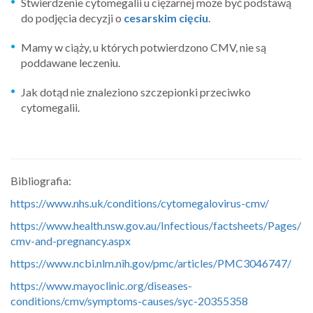
Stwierdzenie cytomegalii u ciężarnej może być podstawą
do podjęcia decyzji o
cesarskim cięciu
.
Mamy w ciąży, u których potwierdzono CMV, nie są
poddawane leczeniu.
Jak dotąd nie znaleziono szczepionki przeciwko
cytomegalii.
Bibliografia:
https://www.nhs.uk/conditions/cytomegalovirus-cmv/
https://www.health.nsw.gov.au/Infectious/factsheets/Pages/
cmv-and-pregnancy.aspx
https://www.ncbi.nlm.nih.gov/pmc/articles/PMC3046747/
https://www.mayoclinic.org/diseases-
conditions/cmv/symptoms-causes/syc-20355358