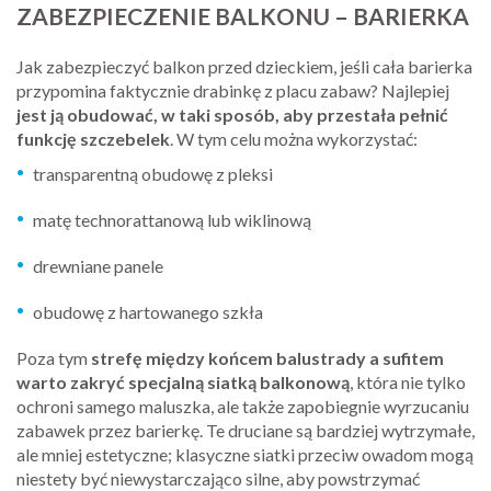
ZABEZPIECZENIE BALKONU – BARIERKA
Jak zabezpieczyć balkon przed dzieckiem, jeśli cała barierka
przypomina faktycznie drabinkę z placu zabaw? Najlepiej
jest ją obudować, w taki sposób, aby przestała pełnić
funkcję szczebelek
. W tym celu można wykorzystać:
transparentną obudowę z pleksi
matę technorattanową lub wiklinową
drewniane panele
obudowę z hartowanego szkła
Poza tym
strefę między końcem balustrady a sufitem
warto zakryć specjalną siatką balkonową
, która nie tylko
ochroni samego maluszka, ale także zapobiegnie wyrzucaniu
zabawek przez barierkę. Te druciane są bardziej wytrzymałe,
ale mniej estetyczne; klasyczne siatki przeciw owadom mogą
niestety być niewystarczająco silne, aby powstrzymać