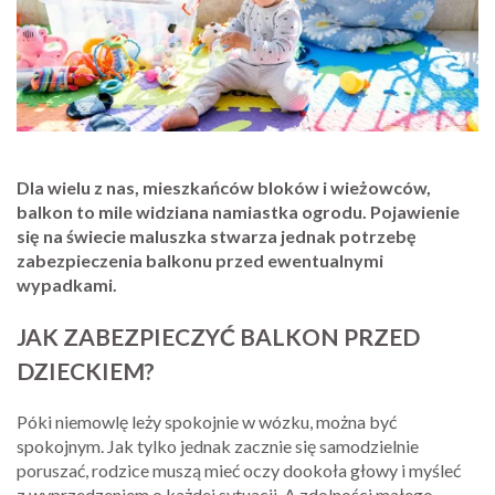
Dla wielu z nas, mieszkańców bloków i wieżowców,
balkon to mile widziana namiastka ogrodu. Pojawienie
się na świecie maluszka stwarza jednak potrzebę
zabezpieczenia balkonu przed ewentualnymi
wypadkami.
JAK ZABEZPIECZYĆ BALKON PRZED
DZIECKIEM?
Póki niemowlę leży spokojnie w wózku, można być
spokojnym. Jak tylko jednak zacznie się samodzielnie
poruszać, rodzice muszą mieć oczy dookoła głowy i myśleć
z wyprzedzeniem o każdej sytuacji. A zdolności małego