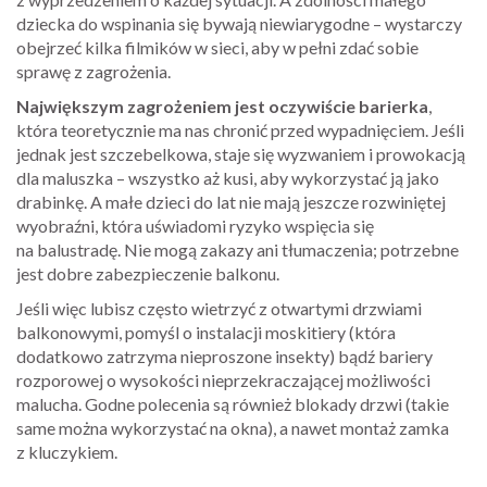
dziecka do wspinania się bywają niewiarygodne – wystarczy
obejrzeć kilka filmików w sieci, aby w pełni zdać sobie
sprawę z zagrożenia.
Największym zagrożeniem jest oczywiście barierka
,
która teoretycznie ma nas chronić przed wypadnięciem. Jeśli
jednak jest szczebelkowa, staje się wyzwaniem i prowokacją
dla maluszka – wszystko aż kusi, aby wykorzystać ją jako
drabinkę. A małe dzieci do lat nie mają jeszcze rozwiniętej
wyobraźni, która uświadomi ryzyko wspięcia się
na balustradę. Nie mogą zakazy ani tłumaczenia; potrzebne
jest dobre zabezpieczenie balkonu.
Jeśli więc lubisz często wietrzyć z otwartymi drzwiami
balkonowymi, pomyśl o instalacji moskitiery (która
dodatkowo zatrzyma nieproszone insekty) bądź bariery
rozporowej o wysokości nieprzekraczającej możliwości
malucha. Godne polecenia są również blokady drzwi (takie
same można wykorzystać na okna), a nawet montaż zamka
z kluczykiem.