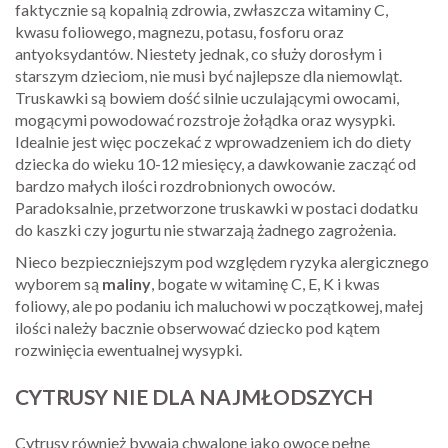
faktycznie są kopalnią zdrowia, zwłaszcza witaminy C,
kwasu foliowego, magnezu, potasu, fosforu oraz
antyoksydantów. Niestety jednak, co służy dorosłym i
starszym dzieciom, nie musi być najlepsze dla niemowląt.
Truskawki są bowiem dość silnie uczulającymi owocami,
mogącymi powodować rozstroje żołądka oraz wysypki.
Idealnie jest więc poczekać z wprowadzeniem ich do diety
dziecka do wieku 10-12 miesięcy, a dawkowanie zacząć od
bardzo małych ilości rozdrobnionych owoców.
Paradoksalnie, przetworzone truskawki w postaci dodatku
do kaszki czy jogurtu nie stwarzają żadnego zagrożenia.
Nieco bezpieczniejszym pod względem ryzyka alergicznego
wyborem są
maliny
, bogate w witaminę C, E, K i kwas
foliowy, ale po podaniu ich maluchowi w początkowej, małej
ilości należy bacznie obserwować dziecko pod kątem
rozwinięcia ewentualnej wysypki.
CYTRUSY NIE DLA NAJMŁODSZYCH
Cytrusy również bywają chwalone jako owoce pełne