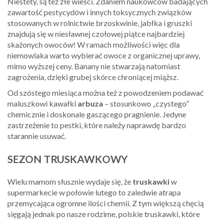
Niestety, są też złe wieści. Zdaniem naukowców badających
zawartość pestycydów i innych toksycznych związków
stosowanych w rolnictwie brzoskwinie, jabłka i gruszki
znajdują się w niesławnej czołowej piątce najbardziej
skażonych owoców! W ramach możliwości więc dla
niemowlaka warto wybierać owoce z organicznej uprawy,
mimo wyższej ceny. Banany nie stwarzają natomiast
zagrożenia, dzięki grubej skórce chroniącej miąższ.
Od szóstego miesiąca można też z powodzeniem podawać
maluszkowi kawałki
arbuza
– stosunkowo „czystego”
chemicznie i doskonale gaszącego pragnienie. Jedyne
zastrzeżenie to pestki, które należy naprawdę bardzo
starannie usuwać.
SEZON TRUSKAWKOWY
Wielu mamom słusznie wydaje się, że
truskawki
w
supermarkecie w połowie lutego to zaledwie atrapa
przemycająca ogromne ilości chemii. Z tym większą chęcią
sięgają jednak po nasze rodzime, polskie truskawki, które