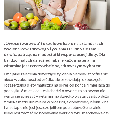
„Owoce i warzywa” to czołowe hasło na sztandarach
zwolenników zdrowego żywienia i trudno się temu
dziwić, patrząc na niedostatki współczesnej diety. Dla
bardzo małych dzieci jednak nie każda naturalna
witamina jest rzeczywiście najzdrowszym wyborem.
Oficjalne zalecenia dotyczące żywienia niemowląt różnią się
nieco w zależności od źródła, ale przewidują rozpoczęcie
rozszerzania diety maluszka na okres od końca 4 miesiąca do
początku 6 miesiąca. Jeśli chodzi o owoce, to na pewno nie
warto się spieszyć – witamin ma dziecko wystarczająco dużo
z mleka matki lub mleka w proszku, a dodatkowy błonnik na
tym etapie nie jest jeszcze jelitom potrzebny. Generalnie
lepiej jest zacząć od podawania warzyw typu marchewka czy