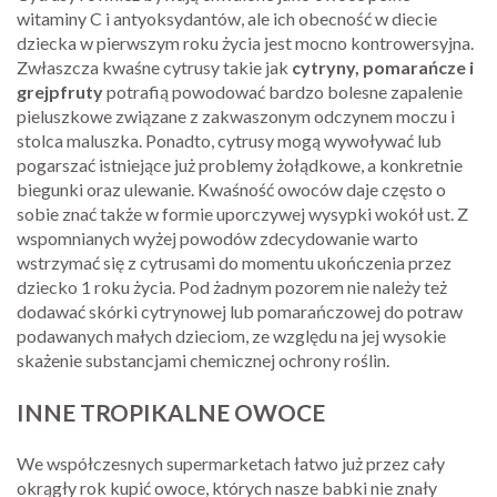
witaminy C i antyoksydantów, ale ich obecność w diecie
dziecka w pierwszym roku życia jest mocno kontrowersyjna.
Zwłaszcza kwaśne cytrusy takie jak
cytryny, pomarańcze i
grejpfruty
potrafią powodować bardzo bolesne zapalenie
pieluszkowe związane z zakwaszonym odczynem moczu i
stolca maluszka. Ponadto, cytrusy mogą wywoływać lub
pogarszać istniejące już problemy żołądkowe, a konkretnie
biegunki oraz ulewanie. Kwaśność owoców daje często o
sobie znać także w formie uporczywej wysypki wokół ust. Z
wspomnianych wyżej powodów zdecydowanie warto
wstrzymać się z cytrusami do momentu ukończenia przez
dziecko 1 roku życia. Pod żadnym pozorem nie należy też
dodawać skórki cytrynowej lub pomarańczowej do potraw
podawanych małych dzieciom, ze względu na jej wysokie
skażenie substancjami chemicznej ochrony roślin.
INNE TROPIKALNE OWOCE
We współczesnych supermarketach łatwo już przez cały
okrągły rok kupić owoce, których nasze babki nie znały