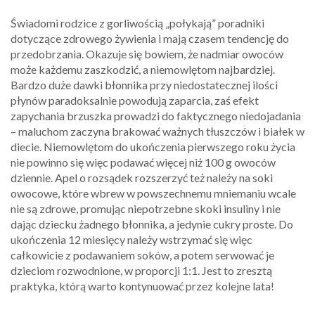
Świadomi rodzice z gorliwością „połykają” poradniki
dotyczące zdrowego żywienia i mają czasem tendencję do
przedobrzania. Okazuje się bowiem, że nadmiar owoców
może każdemu zaszkodzić, a niemowlętom najbardziej.
Bardzo duże dawki błonnika przy niedostatecznej ilości
płynów paradoksalnie powodują zaparcia, zaś efekt
zapychania brzuszka prowadzi do faktycznego niedojadania
– maluchom zaczyna brakować ważnych tłuszczów i białek w
diecie. Niemowlętom do ukończenia pierwszego roku życia
nie powinno się więc podawać więcej niż 100 g owoców
dziennie. Apel o rozsądek rozszerzyć też należy na soki
owocowe, które wbrew w powszechnemu mniemaniu wcale
nie są zdrowe, promując niepotrzebne skoki insuliny i nie
dając dziecku żadnego błonnika, a jedynie cukry proste. Do
ukończenia 12 miesięcy należy wstrzymać się więc
całkowicie z podawaniem soków, a potem serwować je
dzieciom rozwodnione, w proporcji 1:1. Jest to zresztą
praktyka, którą warto kontynuować przez kolejne lata!