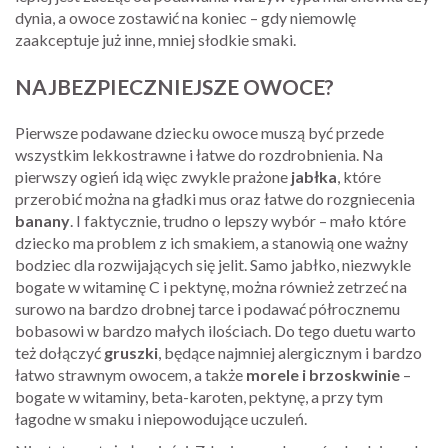
dynia, a owoce zostawić na koniec – gdy niemowlę
zaakceptuje już inne, mniej słodkie smaki.
NAJBEZPIECZNIEJSZE OWOCE?
Pierwsze podawane dziecku owoce muszą być przede
wszystkim lekkostrawne i łatwe do rozdrobnienia. Na
pierwszy ogień idą więc zwykle prażone
jabłka
, które
przerobić można na gładki mus oraz łatwe do rozgniecenia
banany
. I faktycznie, trudno o lepszy wybór – mało które
dziecko ma problem z ich smakiem, a stanowią one ważny
bodziec dla rozwijających się jelit. Samo jabłko, niezwykle
bogate w witaminę C i pektynę, można również zetrzeć na
surowo na bardzo drobnej tarce i podawać półrocznemu
bobasowi w bardzo małych ilościach. Do tego duetu warto
też dołączyć
gruszki
, będące najmniej alergicznym i bardzo
łatwo strawnym owocem, a także
morele i brzoskwinie
–
bogate w witaminy, beta-karoten, pektynę, a przy tym
łagodne w smaku i niepowodujące uczuleń.