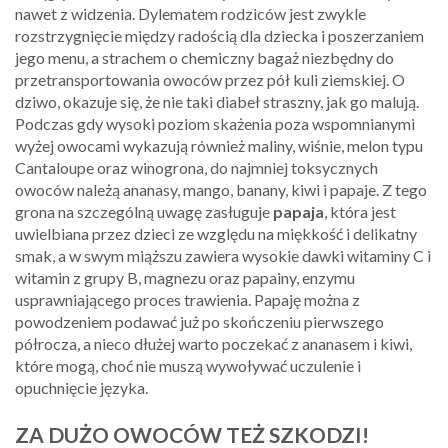
nawet z widzenia. Dylematem rodziców jest zwykle
rozstrzygnięcie między radością dla dziecka i poszerzaniem
jego menu, a strachem o chemiczny bagaż niezbędny do
przetransportowania owoców przez pół kuli ziemskiej. O
dziwo, okazuje się, że nie taki diabeł straszny, jak go malują.
Podczas gdy wysoki poziom skażenia poza wspomnianymi
wyżej owocami wykazują również maliny, wiśnie, melon typu
Cantaloupe oraz winogrona, do najmniej toksycznych
owoców należą ananasy, mango, banany, kiwi i papaje. Z tego
grona na szczególną uwagę zasługuje
papaja
, która jest
uwielbiana przez dzieci ze względu na miękkość i delikatny
smak, a w swym miąższu zawiera wysokie dawki witaminy C i
witamin z grupy B, magnezu oraz papainy, enzymu
usprawniającego proces trawienia. Papaję można z
powodzeniem podawać już po skończeniu pierwszego
półrocza, a nieco dłużej warto poczekać z ananasem i kiwi,
które mogą, choć nie muszą wywoływać uczulenie i
opuchnięcie języka.
ZA DUŻO OWOCÓW TEŻ SZKODZI!