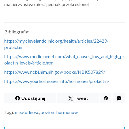
macierzyństwo nie są jednak przekreślone!
Bibliografia:
https://my.clevelandclinic.org/health/articles/22429-
prolactin
https://www.medicinenet.com/what_causes_low_and_high_pr
olactin_levels/article.htm
https://www.ncbi.nlm.nih.gov/books/NBK507829/
https://www.yourhormones.info/hormones/prolactin/
Udostępnij
Tweet
Tagi:
niepłodność
,
poziom hormonów