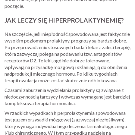
poczęcie.
JAK LECZY SIĘ HIPERPROLAKTYNEMIĘ?
Na szczęście, jeśli niepłodność spowodowana jest faktycznie
wysokim poziomem prolaktyny, prognozy są bardzo dobre.
Po przeprowadzeniu stosownych badań lekarz zaleci terapię,
która zazwyczaj polega na podawaniu tzw. antagonistów
receptorów D2. Te leki, ogólnie dobrze tolerowane,
wpływają na przysadkę mózgową i skłaniają ją do obniżenia
nadprodukcji mlecznego hormonu. Po kilku tygodniach
terapii owulacja może zostać skutecznie odblokowana.
Czasami zaburzenia wydzielania prolaktyny są związane z
niedoczynnością tarczycy i wówczas wymagane jest bardziej
kompleksowa terapia hormonalna.
W rzadkich wypadkach hiperprolaktynemia spowodowana
jest guzem przysadki mózgowej (zazwyczaj niezłośliwym),
który wymaga indywidualnego leczenia farmakologicznego
i/lub chirurgicznego. W i tym przypadku nadzieje na