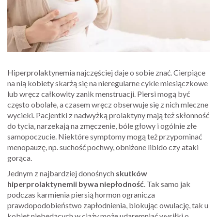
Hiperprolaktynemia najczęściej daje o sobie znać. Cierpiące
na nią kobiety skarżą się na nieregularne cykle miesiączkowe
lub wręcz całkowity zanik menstruacji. Piersi mogą być
często obolałe, a czasem wręcz obserwuje się z nich mleczne
wycieki. Pacjentki z nadwyżką prolaktyny mają też skłonność
do tycia, narzekają na zmęczenie, bóle głowy i ogólnie złe
samopoczucie. Niektóre symptomy mogą też przypominać
menopauzę, np. suchość pochwy, obniżone libido czy ataki
gorąca.
Jednym z najbardziej donośnych
skutków
hiperprolaktynemii bywa niepłodność
. Tak samo jak
podczas karmienia piersią hormon ogranicza
prawdopodobieństwo zapłodnienia, blokując owulację, tak u
kobiet niebędących w ciąży może udaremniać wysiłki o