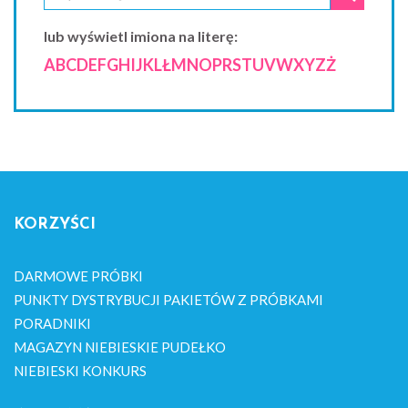
lub wyświetl imiona na literę:
A
B
C
D
E
F
G
H
I
J
K
L
Ł
M
N
O
P
R
S
T
U
V
W
X
Y
Z
Ż
KORZYŚCI
DARMOWE PRÓBKI
PUNKTY DYSTRYBUCJI PAKIETÓW Z PRÓBKAMI
PORADNIKI
MAGAZYN NIEBIESKIE PUDEŁKO
NIEBIESKI KONKURS