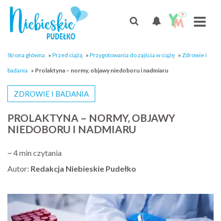
Strona główna
»
Przed ciążą
»
Przygotowania do zajścia w ciążę
»
Zdrowie i
badania
»
Prolaktyna – normy, objawy niedoboru i nadmiaru
ZDROWIE I BADANIA
PROLAKTYNA – NORMY, OBJAWY
NIEDOBORU I NADMIARU
~ 4 min czytania
Autor:
Redakcja Niebieskie Pudełko