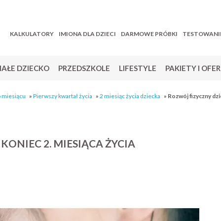
KALKULATORY
IMIONA DLA DZIECI
DARMOWE PRÓBKI
TESTOWANI
AŁE DZIECKO
PRZEDSZKOLE
LIFESTYLE
PAKIETY I OFE
o miesiącu
»
Pierwszy kwartał życia
»
2 miesiąc życia dziecka
»
Rozwój fizyczny dzi
ONIEC 2. MIESIĄCA ŻYCIA