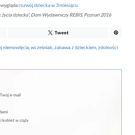
k wygląda
rozwój dziecka w 3 miesiącu
.
ok życia dziecka”, Dom Wydawniczy REBIS, Poznań 2016
Tweet
j niemowlęcia
,
wcześniak
,
zabawa z dzieckiem
,
zdolności
Twój e-mail
dami
 kobiet w ciąży