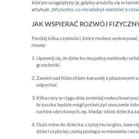
którym osiągnęłyby je, gdyby urodziły się w termi
artykule
„Wszystko, co chciałabyś wiedzieć o rozw
JAK WSPIERAĆ ROZWÓJ FIZYCZNY
Poniżej kilka czynności, które możesz wykonywać, 
mowę:
Upewnij się, że dziecko ma pełną swobodę ruchó
grzechotki.
Zawieś nad łóżeczkiem karuzelę z pluszowymi z
odpychać.
Kilka razy w ciągu dnia zmieniaj maluszkowi poz
brzuszku będzie mógł poćwiczyć unoszenie tułowi
ruchów obrotowych, np. kładąc obok dziecka z
Dużo mów do dziecka, czytaj mu na głos, baw się
dzieci szybciej czynią postępy w mówieniu i wcz