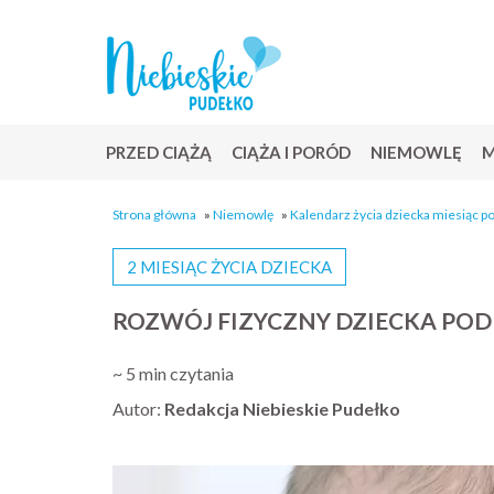
PRZED CIĄŻĄ
CIĄŻA I PORÓD
NIEMOWLĘ
M
Strona główna
»
Niemowlę
»
Kalendarz życia dziecka miesiąc p
2 MIESIĄC ŻYCIA DZIECKA
ROZWÓJ FIZYCZNY DZIECKA POD K
~ 5 min czytania
Autor:
Redakcja Niebieskie Pudełko