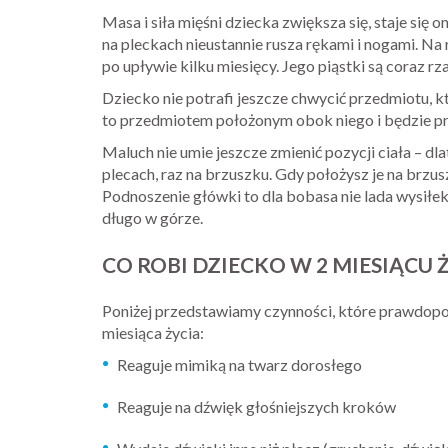
Masa i siła mięśni dziecka zwiększa się, staje się
na pleckach nieustannie rusza rękami i nogami. Na 
po upływie kilku miesięcy. Jego piąstki są coraz rza
Dziecko nie potrafi jeszcze chwycić przedmiotu, któ
to przedmiotem położonym obok niego i będzie pr
Maluch nie umie jeszcze zmienić pozycji ciała – dl
plecach, raz na brzuszku. Gdy położysz je na brzus
Podnoszenie główki to dla bobasa nie lada wysiłek,
długo w górze.
CO ROBI DZIECKO W 2 MIESIĄCU 
Poniżej przedstawiamy czynności, które prawdopo
miesiąca życia:
Reaguje mimiką na twarz dorosłego
Reaguje na dźwięk głośniejszych kroków