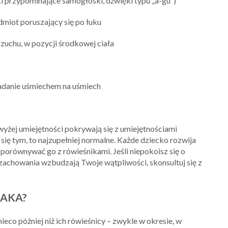
ki przypominające samogłoski, dźwięki typu „a-gu”)
dmiot poruszający się po łuku
rzuchu, w pozycji środkowej ciała
adanie uśmiechem na uśmiech
wyżej umiejętności pokrywają się z umiejętnościami
się tym, to najzupełniej normalne. Każde dziecko rozwija
porównywać go z rówieśnikami. Jeśli niepokoisz się o
zachowania wzbudzają Twoje wątpliwości, skonsultuj się z
AKA?
co później niż ich rówieśnicy – zwykle w okresie, w