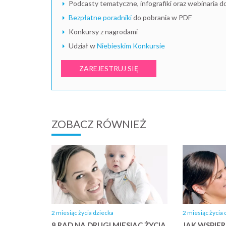
Podcasty tematyczne, infografiki oraz webinaria d
Bezpłatne poradniki
do pobrania w PDF
Konkursy z nagrodami
Udział w
Niebieskim Konkursie
ZAREJESTRUJ SIĘ
ZOBACZ RÓWNIEŻ
2 miesiąc życia 
2 miesiąc życia dziecka
JAK WSPIE
8 RAD NA DRUGI MIESIĄC ŻYCIA