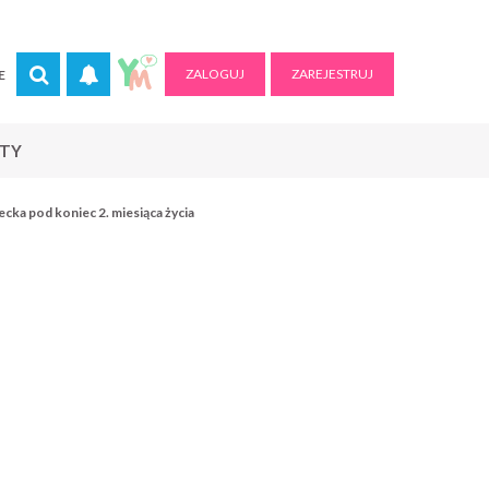
ZALOGUJ
ZAREJESTRUJ
E
RTY
ecka pod koniec 2. miesiąca życia