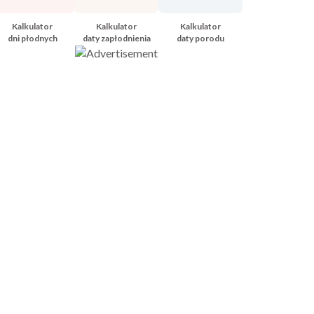
Kalkulator
Kalkulator
Kalkulator
dni płodnych
daty zapłodnienia
daty porodu