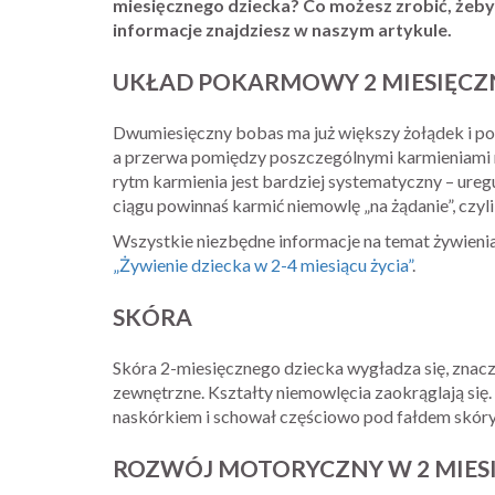
miesięcznego dziecka? Co możesz zrobić, żeby
informacje znajdziesz w naszym artykule.
UKŁAD POKARMOWY 2 MIESIĘCZ
Dwumiesięczny bobas ma już większy żołądek i potra
a przerwa pomiędzy poszczególnymi karmieniami m
rytm karmienia jest bardziej systematyczny – ureg
ciągu powinnaś karmić niemowlę „na żądanie”, czyli
Wszystkie niezbędne informacje na temat żywieni
„Żywienie dziecka w 2-4 miesiącu życia”
.
SKÓRA
Skóra 2-miesięcznego dziecka wygładza się, znaczni
zewnętrzne. Kształty niemowlęcia zaokrąglają się.
naskórkiem i schował częściowo pod fałdem skóry
ROZWÓJ MOTORYCZNY W 2 MIES