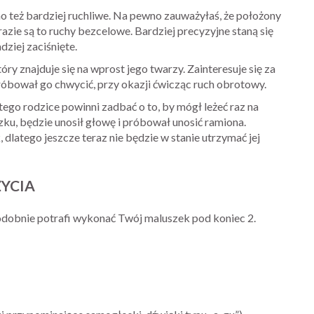
 ono też bardziej ruchliwe. Na pewno zauważyłaś, że położony
razie są to ruchy bezcelowe. Bardziej precyzyjne staną się
dziej zaciśnięte.
ry znajduje się na wprost jego twarzy. Zainteresuje się za
óbował go chwycić, przy okazji ćwicząc ruch obrotowy.
atego rodzice powinni zadbać o to, by mógł leżeć raz na
zku, będzie unosił głowę i próbował unosić ramiona.
 dlatego jeszcze teraz nie będzie w stanie utrzymać jej
ŻYCIA
dobnie potrafi wykonać Twój maluszek pod koniec 2.