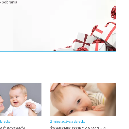
o pobrania
dziecka
2 miesiąc życia dziecka
RAĆ ROZWÓJ
ŻYWIENIE DZIECKA W 2 – 4