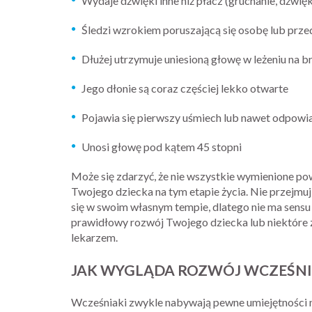
Wydaje dźwięki inne niż płacz (gruchanie, dźwię
Śledzi wzrokiem poruszającą się osobę lub prze
Dłużej utrzymuje uniesioną głowę w leżeniu na b
Jego dłonie są coraz częściej lekko otwarte
Pojawia się pierwszy uśmiech lub nawet odpowi
Unosi głowę pod kątem 45 stopni
Może się zdarzyć, że nie wszystkie wymienione po
Twojego dziecka na tym etapie życia. Nie przejmuj 
się w swoim własnym tempie, dlatego nie ma sensu 
prawidłowy rozwój Twojego dziecka lub niektóre 
lekarzem.
JAK WYGLĄDA ROZWÓJ WCZEŚNI
Wcześniaki zwykle nabywają pewne umiejętności nie