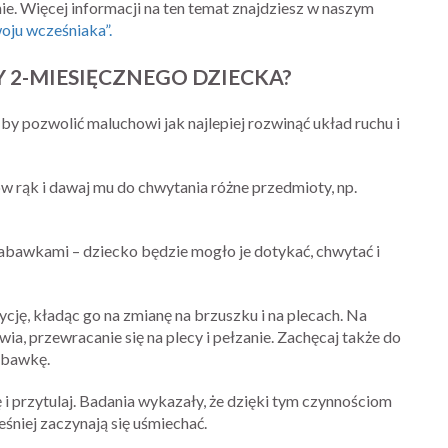
nie. Więcej informacji na ten temat znajdziesz w naszym
oju wcześniaka”.
 2-MIESIĘCZNEGO DZIECKA?
by pozwolić maluchowi jak najlepiej rozwinąć układ ruchu i
w rąk i dawaj mu do chwytania różne przedmioty, np.
abawkami – dziecko będzie mogło je dotykać, chwytać i
ycję, kładąc go na zmianę na brzuszku i na plecach. Na
a, przewracanie się na plecy i pełzanie. Zachęcaj także do
abawkę.
 i przytulaj. Badania wykazały, że dzięki tym czynnościom
eśniej zaczynają się uśmiechać.