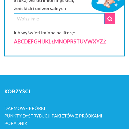
Szukaj wśród imion męskich,
żeńskich i uniwersalnych
lub wyświetl imiona na literę:
A
B
C
D
E
F
G
H
I
J
K
L
Ł
M
N
O
P
R
S
T
U
V
W
X
Y
Z
Ż
KORZYŚCI
DARMOWE PRÓBKI
PUNKTY DYSTRYBUCJI PAKIETÓW Z PRÓBKAMI
PORADNIKI