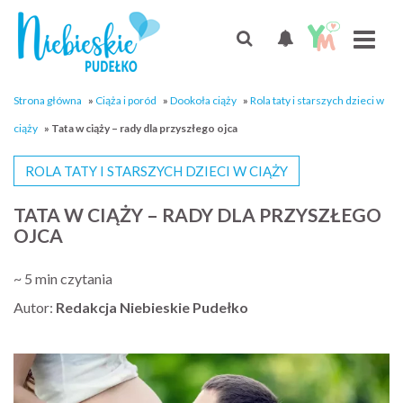
Strona główna
»
Ciąża i poród
»
Dookoła ciąży
»
Rola taty i starszych dzieci w
ciąży
»
Tata w ciąży – rady dla przyszłego ojca
ROLA TATY I STARSZYCH DZIECI W CIĄŻY
TATA W CIĄŻY – RADY DLA PRZYSZŁEGO
OJCA
~ 5 min czytania
Autor:
Redakcja Niebieskie Pudełko