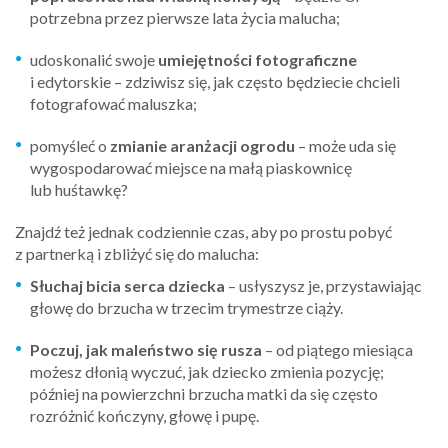
potrzebna przez pierwsze lata życia malucha;
udoskonalić swoje
umiejętności fotograficzne
i edytorskie – zdziwisz się, jak często będziecie chcieli
fotografować maluszka;
pomyśleć o
zmianie aranżacji ogrodu
– może uda się
wygospodarować miejsce na małą piaskownicę
lub huśtawkę?
Znajdź też jednak codziennie czas, aby po prostu pobyć
z partnerką i zbliżyć się do malucha:
Słuchaj bicia serca dziecka
– usłyszysz je, przystawiając
głowę do brzucha w trzecim trymestrze ciąży.
Poczuj, jak maleństwo się rusza
– od piątego miesiąca
możesz dłonią wyczuć, jak dziecko zmienia pozycję;
później na powierzchni brzucha matki da się często
rozróżnić kończyny, głowę i pupę.