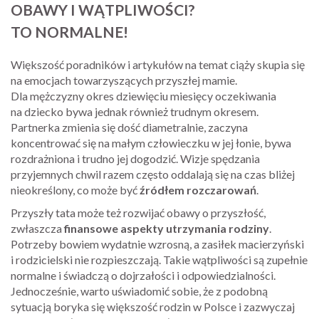
OBAWY I WĄTPLIWOŚCI?
TO NORMALNE!
Większość poradników i artykułów na temat ciąży skupia się
na emocjach towarzyszących przyszłej mamie.
Dla mężczyzny okres dziewięciu miesięcy oczekiwania
na dziecko bywa jednak również trudnym okresem.
Partnerka zmienia się dość diametralnie, zaczyna
koncentrować się na małym człowieczku w jej łonie, bywa
rozdrażniona i trudno jej dogodzić. Wizje spędzania
przyjemnych chwil razem często oddalają się na czas bliżej
nieokreślony, co może być
źródłem rozczarowań
.
Przyszły tata może też rozwijać obawy o przyszłość,
zwłaszcza
finansowe aspekty utrzymania rodziny
.
Potrzeby bowiem wydatnie wzrosną, a zasiłek macierzyński
i rodzicielski nie rozpieszczają. Takie wątpliwości są zupełnie
normalne i świadczą o dojrzałości i odpowiedzialności.
Jednocześnie, warto uświadomić sobie, że z podobną
sytuacją boryka się większość rodzin w Polsce i zazwyczaj