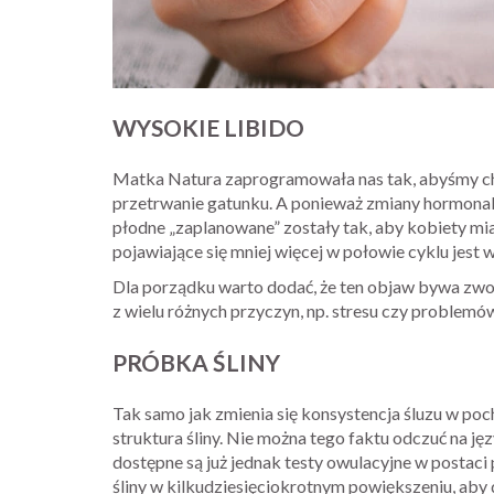
WYSOKIE LIBIDO
Matka Natura zaprogramowała nas tak, abyśmy chci
przetrwanie gatunku. A ponieważ zmiany hormonaln
płodne „zaplanowane” zostały tak, aby kobiety mia
pojawiające się mniej więcej w połowie cyklu jes
Dla porządku warto dodać, że ten objaw bywa zw
z wielu różnych przyczyn, np. stresu czy problemów
PRÓBKA ŚLINY
Tak samo jak zmienia się konsystencja śluzu w po
struktura śliny. Nie można tego faktu odczuć na ję
dostępne są już jednak testy owulacyjne w postac
śliny w kilkudziesięciokrotnym powiększeniu, aby