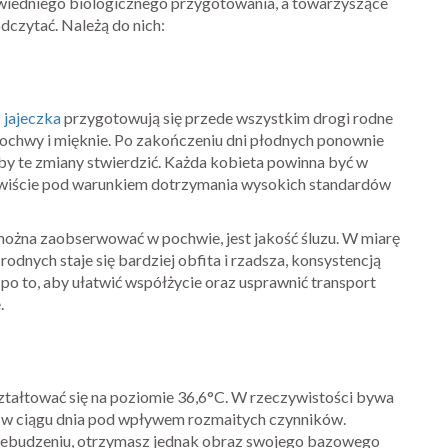
iedniego biologicznego przygotowania, a towarzyszące
czytać. Należą do nich:
 jajeczka
przygotowują się przede wszystkim drogi rodne
 pochwy i mięknie. Po zakończeniu dni płodnych ponownie
 aby te zmiany stwierdzić. Każda kobieta powinna być w
zywiście pod warunkiem dotrzymania wysokich standardów
żna zaobserwować w pochwie, jest jakość śluzu. W miarę
 rodnych staje się bardziej obfita i rzadsza, konsystencją
 to, aby ułatwić współżycie oraz usprawnić transport
.
ztałtować się na poziomie 36,6°C. W rzeczywistości bywa
ię w ciągu dnia pod wpływem rozmaitych czynników.
rzebudzeniu, otrzymasz jednak obraz swojego bazowego