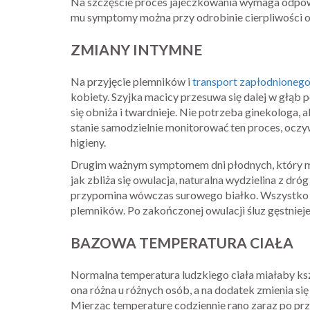
Na szczęście proces jajeczkowania wymaga odpow
mu symptomy można przy odrobinie cierpliwości od
ZMIANY INTYMNE
Na przyjęcie plemników i
transport zapłodnionego
kobiety. Szyjka macicy przesuwa się dalej w głąb
się obniża i twardnieje. Nie potrzeba ginekologa,
stanie samodzielnie monitorować ten proces, oc
higieny.
Drugim ważnym symptomem dni płodnych, który mo
jak zbliża się owulacja, naturalna wydzielina z dróg
przypomina wówczas surowego białko. Wszystko po
plemników. Po zakończonej owulacji śluz gęstnieje
BAZOWA TEMPERATURA CIAŁA
Normalna temperatura ludzkiego ciała miałaby ks
ona różna u różnych osób, a na dodatek zmienia s
Mierząc temperaturę codziennie rano zaraz po p