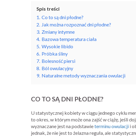
Spis treści
1.
Co to są dni płodne?
2.
Jak można rozpoznać dni płodne?
3.
Zmiany intymne
4.
Bazowa temperatura ciała
5.
Wysokie libido
6.
Próbka śliny
7.
Bolesność piersi
8.
Ból owulacyjny
9.
Naturalne metody wyznaczania owulacji
CO TO SĄ DNI PŁODNE?
U statystycznej kobiety w ciągu jednego cyklu mens
to okres, w którym może ona zajść w ciążę, jeśli 
wyznaczane jest na podstawie
terminu owulacji
i o
jednak, że nie jest to żelazna reguła, ale statystyc