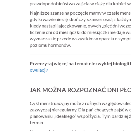
prawdopodobieństwo zajścia w ciążę dla kobiet w
Najniższe szanse na poczęcie mamy w czasie menstru
gdy krwawienie się skończy, szanse rosną z każdym
kiedy nastąpi jajeczkowanie, owych „pięć dni wcze
liczenie dni od miesiączki do miesiączki nie daje 
wyznacza się przede wszystkim w oparciu o sympt
poziomu hormonów.
Przeczytaj więcej na temat niezwykłej biologii 
owulacji/
JAK MOŻNA ROZPOZNAĆ DNI PŁ
Cykl menstruacyjny może z różnych względów ulec s
zazwyczaj nieregularny. Dla pań chcących zajść w
planowaniu „idealnego” współżycia. Tym bardziej ż
termin.