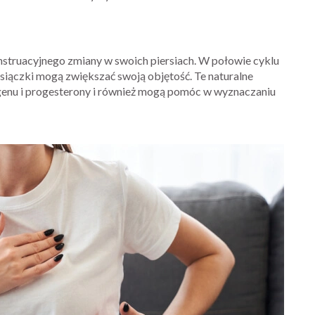
nstruacyjnego zmiany w swoich piersiach. W połowie cyklu
iesiączki mogą zwiększać swoją objętość. Te naturalne
genu i progesterony i również mogą pomóc w wyznaczaniu