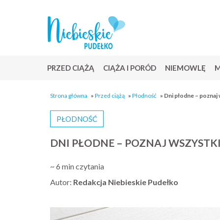
PRZED CIĄŻĄ
CIĄŻA I PORÓD
NIEMOWLĘ
M
Strona główna
»
Przed ciążą
»
Płodność
»
Dni płodne – poznaj
PŁODNOŚĆ
DNI PŁODNE – POZNAJ WSZYSTK
~ 6 min czytania
Autor:
Redakcja Niebieskie Pudełko