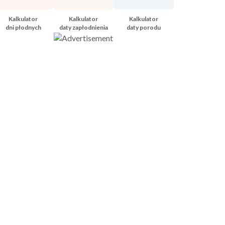
Kalkulator
Kalkulator
Kalkulator
dni płodnych
daty zapłodnienia
daty porodu