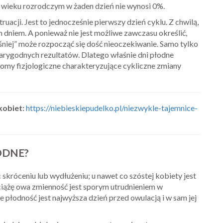
 wieku rozrodczym w żaden dzień nie wynosi 0%.
acji. Jest to jednocześnie pierwszy dzień cyklu. Z chwilą,
 dniem. A ponieważ nie jest możliwe zawczasu określić,
śniej” może rozpocząć się dość nieoczekiwanie. Samo tylko
wiarygodnych rezultatów. Dlatego właśnie dni płodne
omy fizjologiczne charakteryzujące cykliczne zmiany
kobiet:
https://niebieskiepudelko.pl/niezwykle-tajemnice-
ODNE?
króceniu lub wydłużeniu; u nawet co szóstej kobiety jest
 ciążę owa zmienność jest sporym utrudnieniem w
e płodność jest najwyższa dzień przed owulacją i w sam jej