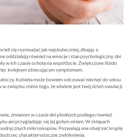
eli się rozmnażać jak najskuteczniej, dbając o
e oddziałują również na emocje i stan psychologiczny, dni
ły w ich czasie ochotę na współżycie. Zwiększone libido
t więc kolejnym obiecującym symptomem.
odniczy. Kobieta może bowiem odczuwać niechęć do seksu
 w związku, mimo tego, że właśnie jest twój dzień owulacji.
chwie, zmianom w czasie dni płodnych podlega również
zyku ani przyglądając się jej gołym okiem. W sklepach
i podręcznych mikroskopów. Pozwalają one obejrzeć kroplę
 dostrzec charakterystyczne zwłóknienia.