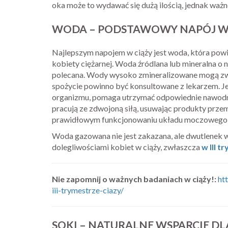
oka może to wydawać się dużą ilością, jednak ważn
WODA – PODSTAWOWY NAPÓJ W 
Najlepszym napojem w ciąży jest woda, która pow
kobiety ciężarnej. Woda źródlana lub mineralna o 
polecana. Wody wysoko zmineralizowane mogą zwi
spożycie powinno być konsultowane z lekarzem. J
organizmu, pomaga utrzymać odpowiednie nawodnien
pracują ze zdwojoną siłą, usuwając produkty prze
prawidłowym funkcjonowaniu układu moczowego i
Woda gazowana nie jest zakazana, ale dwutlenek w
dolegliwościami kobiet w ciąży, zwłaszcza
w III t
Nie zapomnij o ważnych badaniach w ciąży!:
ht
iii-trymestrze-ciazy/
SOKI – NATURALNE WSPARCIE D