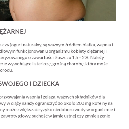
IĘŻARNEJ
a czy jogurt naturalny, są ważnym źródłem białka, wapnia i
dłowym funkcjonowaniu organizmu kobiety ciężarnej i
steryzowanego o zawartości tłuszczu 1,5 – 2%. Należy
rie wywołujące listeriozę, groźną chorobę, która może
porodu.
SWOJEGO I DZIECKA
przyswajania wapnia i żelaza, ważnych składników dla
kawy w ciąży należy ograniczyć do około 200 mg kofeiny na
iny może zwiększać ryzyko niedoboru wody w organizmie i
zawroty głowy, suchość w jamie ustnej czy zmniejszenie