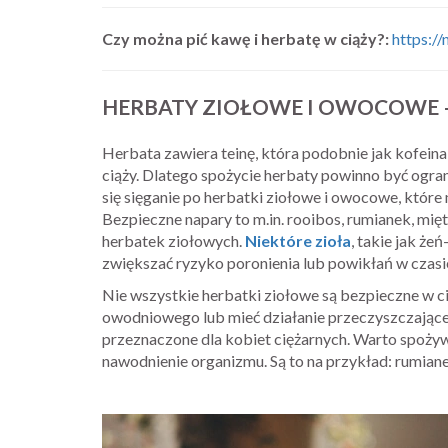
Czy można pić kawę i herbatę w ciąży?:
https:/
HERBATY ZIOŁOWE I OWOCOWE 
Herbata zawiera teinę, która podobnie jak kofei
ciąży. Dlatego spożycie herbaty powinno być ogra
się sięganie po herbatki ziołowe i owocowe, które n
Bezpieczne napary to m.in. rooibos, rumianek, mię
herbatek ziołowych.
Niektóre zioła
, takie jak że
zwiększać ryzyko poronienia lub powikłań w czasi
Nie wszystkie herbatki ziołowe są bezpieczne w ci
owodniowego lub mieć działanie przeczyszczające.
przeznaczone dla kobiet ciężarnych. Warto spożywać
nawodnienie organizmu. Są to na przykład: rumiane