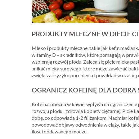
PRODUKTY MLECZNE W DIECIE C
Mleko i produkty mleczne, takie jak kefir, maślank
witaminy D – składników, które pomagają w prawi
wspierają rozwój płodu. Zaleca się picie mleka pa
unikać mleka surowego, które może zawierać bakte
zwiększać ryzyko poronienia i powikłań w czasie 
OGRANICZ KOFEINĘ DLA DOBRA 
Kofeina, obecna w kawie, wpływa na ograniczenie 
rozwoju płodu i zdrowia kobiety ciężarnej. Picie 
dobę, co odpowiada 1-2 filiżankom. Nadmiar kofe
powodować objawy odwodnienia w ciąży, takie jak 
ilości oddawanego moczu.