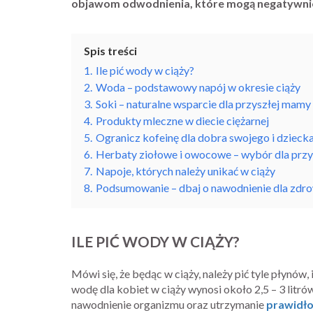
objawom odwodnienia, które mogą negatywnie
Spis treści
1.
Ile pić wody w ciąży?
2.
Woda – podstawowy napój w okresie ciąży
3.
Soki – naturalne wsparcie dla przyszłej mamy
4.
Produkty mleczne w diecie ciężarnej
5.
Ogranicz kofeinę dla dobra swojego i dzieck
6.
Herbaty ziołowe i owocowe – wybór dla prz
7.
Napoje, których należy unikać w ciąży
8.
Podsumowanie – dbaj o nawodnienie dla zdrow
ILE PIĆ WODY W CIĄŻY?
Mówi się, że będąc w ciąży, należy pić tyle płynów
wodę dla kobiet w ciąży wynosi około 2,5 – 3 litr
nawodnienie organizmu oraz utrzymanie
prawidł