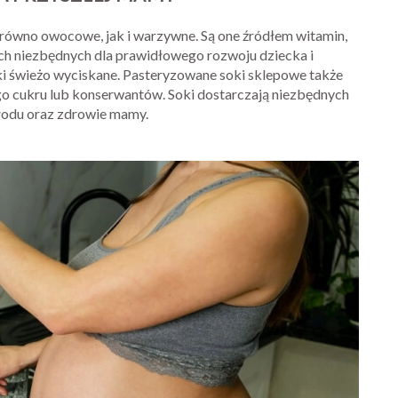
arówno owocowe, jak i warzywne. Są one źródłem witamin,
ch niezbędnych dla prawidłowego rozwoju dziecka i
ki świeżo wyciskane. Pasteryzowane soki sklepowe także
go cukru lub konserwantów. Soki dostarczają niezbędnych
płodu oraz zdrowie mamy.