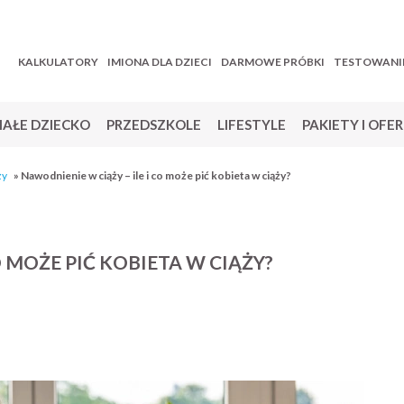
KALKULATORY
IMIONA DLA DZIECI
DARMOWE PRÓBKI
TESTOWANI
AŁE DZIECKO
PRZEDSZKOLE
LIFESTYLE
PAKIETY I OFE
ży
»
Nawodnienie w ciąży – ile i co może pić kobieta w ciąży?
O MOŻE PIĆ KOBIETA W CIĄŻY?