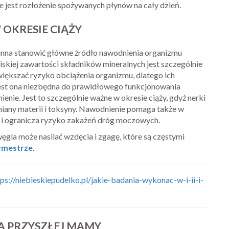
e jest rozłożenie spożywanych płynów na cały dzień.
OKRESIE CIĄŻY
inna stanowić główne źródło nawodnienia organizmu
niskiej zawartości składników mineralnych jest szczególnie
ększać ryzyko obciążenia organizmu, dlatego ich
est ona niezbędna do prawidłowego funkcjonowania
ie. Jest to szczególnie ważne w okresie ciąży, gdyż nerki
miany materii i toksyny. Nawodnienie pomaga także w
 ogranicza ryzyko zakażeń dróg moczowych.
ęgla może nasilać wzdęcia i zgagę, które są częstymi
rymestrze
.
tps://niebieskiepudelko.pl/jakie-badania-wykonac-w-i-ii-i-
LA PRZYSZŁEJ MAMY