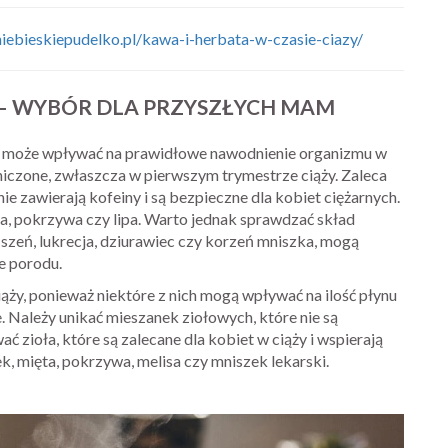
/niebieskiepudelko.pl/kawa-i-herbata-w-czasie-ciazy/
– WYBÓR DLA PRZYSZŁYCH MAM
na może wpływać na prawidłowe nawodnienie organizmu w
niczone, zwłaszcza w pierwszym trymestrze ciąży. Zaleca
ie zawierają kofeiny i są bezpieczne dla kobiet ciężarnych.
ta, pokrzywa czy lipa. Warto jednak sprawdzać skład
ń-szeń, lukrecja, dziurawiec czy korzeń mniszka, mogą
e porodu.
ąży, ponieważ niektóre z nich mogą wpływać na ilość płynu
 Należy unikać mieszanek ziołowych, które nie są
 zioła, które są zalecane dla kobiet w ciąży i wspierają
k, mięta, pokrzywa, melisa czy mniszek lekarski.