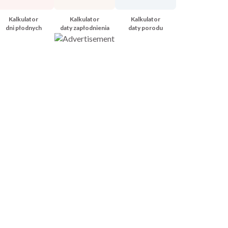
Kalkulator
Kalkulator
Kalkulator
dni płodnych
daty zapłodnienia
daty porodu