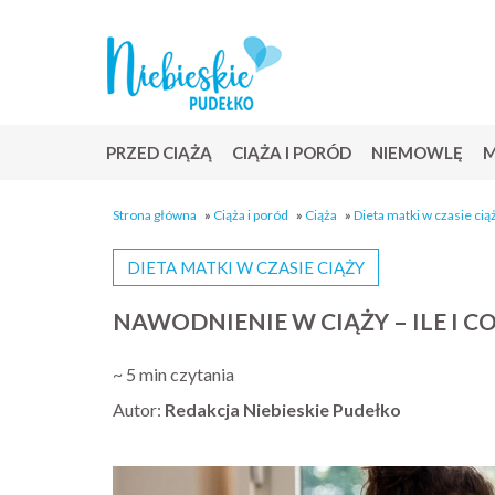
PRZED CIĄŻĄ
CIĄŻA I PORÓD
NIEMOWLĘ
M
Strona główna
»
Ciąża i poród
»
Ciąża
»
Dieta matki w czasie cią
DIETA MATKI W CZASIE CIĄŻY
NAWODNIENIE W CIĄŻY – ILE I C
~ 5 min czytania
Autor:
Redakcja Niebieskie Pudełko