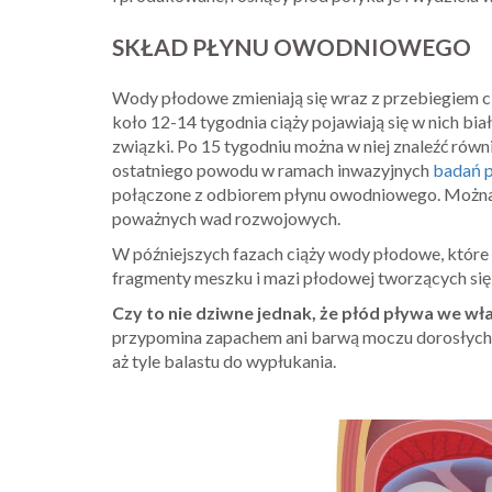
SKŁAD PŁYNU OWODNIOWEGO
Wody płodowe zmieniają się wraz z przebiegiem cią
koło 12-14 tygodnia ciąży pojawiają się w nich biał
związki. Po 15 tygodniu można w niej znaleźć równ
ostatniego powodu w ramach inwazyjnych
badań p
połączone z odbiorem płynu owodniowego. Można 
poważnych wad rozwojowych.
W późniejszych fazach ciąży wody płodowe, które 
fragmenty meszku i mazi płodowej tworzących się 
Czy to nie dziwne jednak, że płód pływa we w
przypomina zapachem ani barwą moczu dorosłych,
aż tyle balastu do wypłukania.