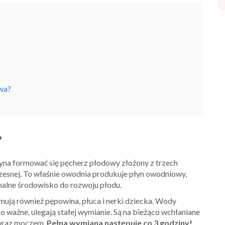
wa?
?
yna formować się pęcherz płodowy złożony z trzech
zesnej. To właśnie owodnia produkuje płyn owodniowy,
malne środowisko do rozwoju płodu.
ują również pępowina, płuca i nerki dziecka. Wody
co ważne, ulegają stałej wymianie. Są na bieżąco wchłaniane
 wraz moczem.
Pełna wymiana następuje co 3 godziny!