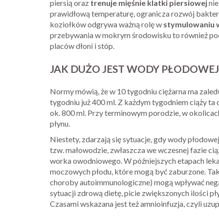
piersią oraz
trenuje mięśnie klatki piersiowej
nie
prawidłową temperaturę, ogranicza rozwój bakterii
koziołków odgrywa ważną rolę w
stymulowaniu w
przebywania w mokrym środowisku to również pod
placów dłoni i stóp.
JAK DUŻO JEST WODY PŁODOWEJ
Normy mówią, że w 10 tygodniu ciężarna ma zaled
tygodniu już 400 ml. Z każdym tygodniem ciąży ta 
ok. 800 ml. Przy terminowym porodzie, w okolicach
płynu.
Niestety, zdarzają się sytuacje, gdy wody płodowej
tzw. małowodzie, zwłaszcza we wczesnej fazie ci
worka owodniowego. W późniejszych etapach lekarze
moczowych płodu, które mogą być zaburzone. Także
choroby autoimmunologiczne) mogą wpływać negaty
sytuacji zdrową dietę, picie zwiększonych ilości p
Czasami wskazana jest też amnioinfuzja, czyli uzup