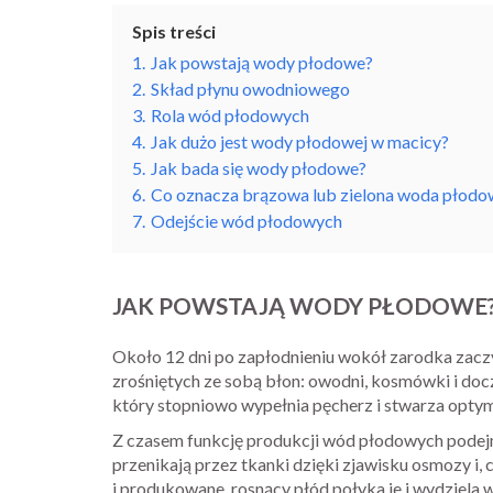
Spis treści
1.
Jak powstają wody płodowe?
2.
Skład płynu owodniowego
3.
Rola wód płodowych
4.
Jak dużo jest wody płodowej w macicy?
5.
Jak bada się wody płodowe?
6.
Co oznacza brązowa lub zielona woda płodo
7.
Odejście wód płodowych
JAK POWSTAJĄ WODY PŁODOWE
Około 12 dni po zapłodnieniu wokół zarodka zacz
zrośniętych ze sobą błon: owodni, kosmówki i doc
który stopniowo wypełnia pęcherz i stwarza opty
Z czasem funkcję produkcji wód płodowych podejm
przenikają przez tkanki dzięki zjawisku osmozy i, 
i produkowane, rosnący płód połyka je i wydziela