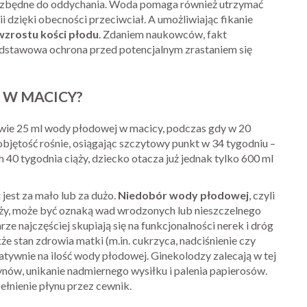
zbędne do oddychania. Woda pomaga również utrzymać
 dzięki obecności przeciwciał. A umożliwiając fikanie
zrostu kości płodu
. Zdaniem naukowców, fakt
stawowa ochrona przed potencjalnym zrastaniem się
 W MACICY?
wie 25 ml wody płodowej w macicy, podczas gdy w 20
objętość rośnie, osiągając szczytowy punkt w 34 tygodniu –
 40 tygodnia ciąży, dziecko otacza już jednak tylko 600 ml
 jest za mało lub za dużo.
Niedobór wody płodowej
, czyli
ąży, może być oznaką wad wrodzonych lub nieszczelnego
 najczęściej skupiają się na funkcjonalności nerek i dróg
 stan zdrowia matki (m.in. cukrzyca, nadciśnienie czy
wnie na ilość wody płodowej. Ginekolodzy zalecają w tej
łynów, unikanie nadmiernego wysiłku i palenia papierosów.
ełnienie płynu przez cewnik.