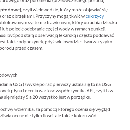
iodrowego oraz poronienia (przedwczesnego porodu).
 płodowej
, czyli wielowodzie, który może objawiać się
ha oraz obrzękami. Przyczyny mogą tkwić w
cukrzycy
ablokowanym systemie trawiennym, który utrudnia dziecku
 lub polecić odebranie części wody w ramach punkcji.
usi być pod stałą obserwacją lekarską i często poddawać
jest także odpoczynek, gdyż wielowodzie stwarza ryzyko
porodu przed czasem.
łodowych:
badania USG (zwykle po raz pierwszy ustala się to na USG
ek płynu i ocenia wartość współczynnika AFI, czyli tzw.
a się między 5 a 20 wszystko jest w porządku.
ochwy wziernika, za pomocą którego ocenia się wygląd
iwia ocenę nie tylko ilości, ale także koloru wód