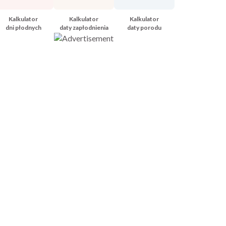
Kalkulator
Kalkulator
Kalkulator
dni płodnych
daty zapłodnienia
daty porodu