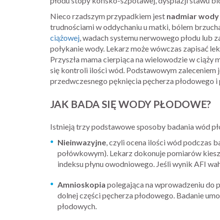
płodu stopy końsko-szpotawej, dysplazji stawu b
Nieco rzadszym przypadkiem jest
nadmiar wody
trudnościami w oddychaniu u matki, bólem brzuc
ciążowej
, wadach systemu nerwowego płodu lub z
połykanie wody. Lekarz może wówczas zapisać leki
Przyszła mama cierpiąca na wielowodzie w ciąży m
się kontroli ilości wód. Podstawowym zaleceniem 
przedwczesnego pęknięcia pęcherza płodowego i 
JAK BADA SIĘ WODY PŁODOWE?
Istnieją trzy podstawowe sposoby badania wód p
Nieinwazyjne
, czyli ocena ilości wód podczas 
połówkowym). Lekarz dokonuje pomiarów kieszon
indeksu płynu owodniowego. Jeśli wynik AFI wah
Amnioskopia
polegająca na wprowadzeniu do p
dolnej części pęcherza płodowego. Badanie umożl
płodowych.