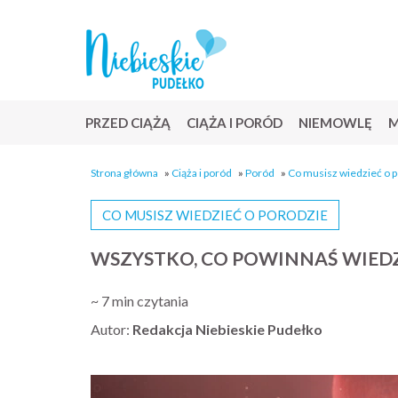
PRZED CIĄŻĄ
CIĄŻA I PORÓD
NIEMOWLĘ
M
Strona główna
»
Ciąża i poród
»
Poród
»
Co musisz wiedzieć o 
CO MUSISZ WIEDZIEĆ O PORODZIE
WSZYSTKO, CO POWINNAŚ WIED
~ 7 min czytania
Autor:
Redakcja Niebieskie Pudełko