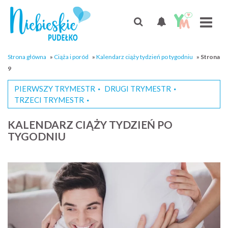
Strona główna
»
Ciąża i poród
»
Kalendarz ciąży tydzień po tygodniu
»
Strona
9
PIERWSZY TRYMESTR
DRUGI TRYMESTR
TRZECI TRYMESTR
KALENDARZ CIĄŻY TYDZIEŃ PO
TYGODNIU