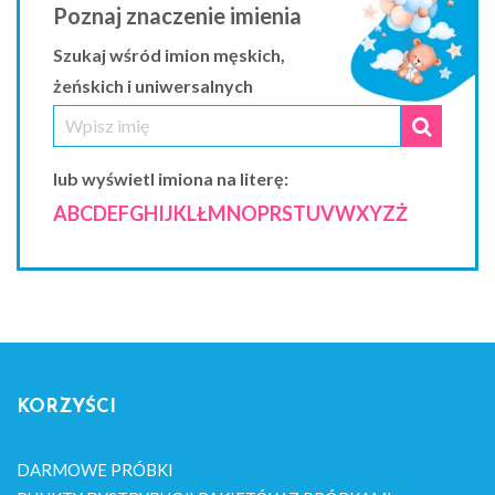
Poznaj znaczenie imienia
Szukaj wśród imion męskich,
żeńskich i uniwersalnych
lub wyświetl imiona na literę:
A
B
C
D
E
F
G
H
I
J
K
L
Ł
M
N
O
P
R
S
T
U
V
W
X
Y
Z
Ż
KORZYŚCI
DARMOWE PRÓBKI