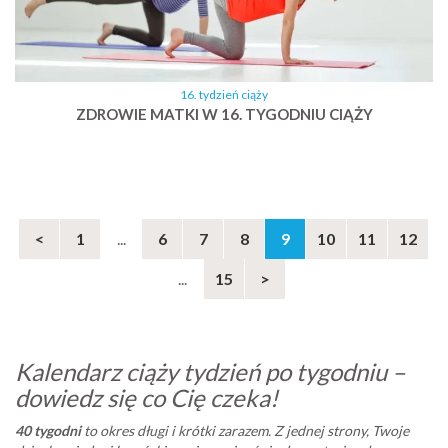
16. tydzień ciąży
ZDROWIE MATKI W 16. TYGODNIU CIĄŻY
<
1
...
6
7
8
9
10
11
12
...
15
>
Kalendarz ciąży tydzień po tygodniu –
dowiedz się co Cię czeka!
40 tygodni
to okres długi i krótki zarazem. Z jednej strony, Twoje