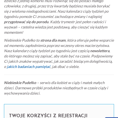
dziecko z jednej komórki musi rozwinąć się do postaci małego
człowieka; z drugiej, przez trzy kwartały będziesz musiała borykać
się z wieloma niedogodnościami. Nasz kalendarz ciąży tydzień po
tygodniu pomoże Ci zrozumieć zachodzące zmiany i najlepiej
przygotować się do porodu
. Każdy trymestr jest pełen radości i
wyzwań – rzetelna wiedza jest podstawą, aby cieszyć się każdym
momentem!
Niebieskie Pudełko to
strona dla mam
, która oferuje pełne wsparcie
od momentu zapłodnienia poprzez wczesny okres macierzyństwa.
Nasz kalendarz ciąży tydzień po tygodniu jest częścią
newslettera
,
do którego możesz się zapisać, aby stale być na czasie. Podpowiemy
Ci jakich znaków wypatrywać, jak zaradzić bieżącym dolegliwością,
o
jakich badaniach pamiętać
, jak dbać o siebie.
Niebieskie Pudełko
– serwis dla kobiet w ciąży i matek małych
dzieci. Darmowe próbki produktów niezbędnych w czasie ciąży i
wychowywania dzieci.
TWOJE KORZYŚCI Z REJESTRACJI