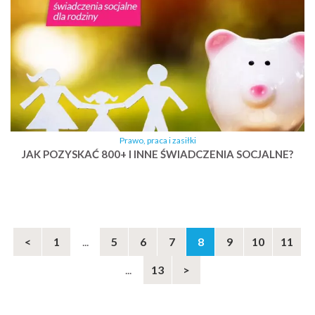
Prawo, praca i zasiłki
JAK POZYSKAĆ 800+ I INNE ŚWIADCZENIA SOCJALNE?
<
1
...
5
6
7
8
9
10
11
...
13
>