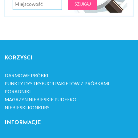
KORZYŚCI
DARMOWE PRÓBKI
PUNKTY DYSTRYBUCJI PAKIETÓW Z PRÓBKAMI
PORADNIKI
MAGAZYN NIEBIESKIE PUDEŁKO
NIEBIESKI KONKURS
INFORMACJE