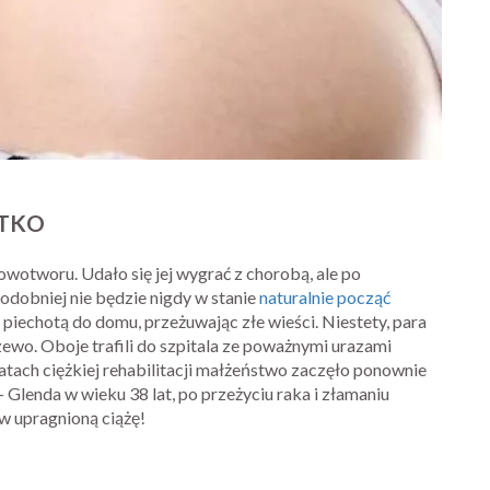
STKO
otworu. Udało się jej wygrać z chorobą, ale po
podobniej nie będzie nigdy w stanie
naturalnie począć
iechotą do domu, przeżuwając złe wieści. Niestety, para
zewo. Oboje trafili do szpitala ze poważnymi urazami
atach ciężkiej rehabilitacji małżeństwo zaczęło ponownie
 Glenda w wieku 38 lat, po przeżyciu raka i złamaniu
w upragnioną ciążę!