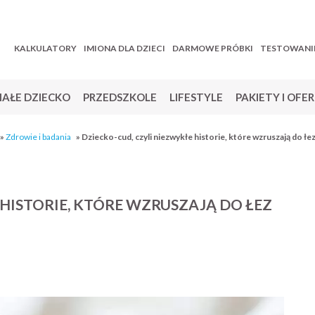
KALKULATORY
IMIONA DLA DZIECI
DARMOWE PRÓBKI
TESTOWANI
AŁE DZIECKO
PRZEDSZKOLE
LIFESTYLE
PAKIETY I OFE
»
Zdrowie i badania
»
Dziecko-cud, czyli niezwykłe historie, które wzruszają do łe
 HISTORIE, KTÓRE WZRUSZAJĄ DO ŁEZ