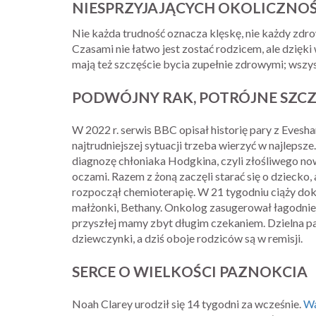
NIESPRZYJAJĄCYCH OKOLICZNOŚ
Nie każda trudność oznacza klęskę, nie każdy zd
Czasami nie łatwo jest zostać rodzicem, ale dzięki
mają też szczęście bycia zupełnie zdrowymi; wszys
PODWÓJNY RAK, POTRÓJNE SZCZ
W 2022 r. serwis BBC opisał historię pary z Evesh
najtrudniejszej sytuacji trzeba wierzyć w najlepsz
diagnozę chłoniaka Hodgkina, czyli złośliwego no
oczami. Razem z żoną zaczęli starać się o dziecko,
rozpoczął chemioterapię. W 21 tygodniu ciąży do
małżonki, Bethany. Onkolog zasugerował łagodniej
przyszłej mamy zbyt długim czekaniem. Dzielna pa
dziewczynki, a dziś oboje rodziców są w remisji.
SERCE O WIELKOŚCI PAZNOKCIA
Noah Clarey urodził się 14 tygodni za wcześnie.
Wa