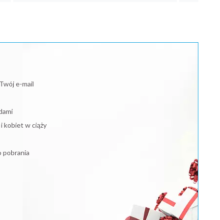
Twój e-mail
dami
 kobiet w ciąży
o pobrania