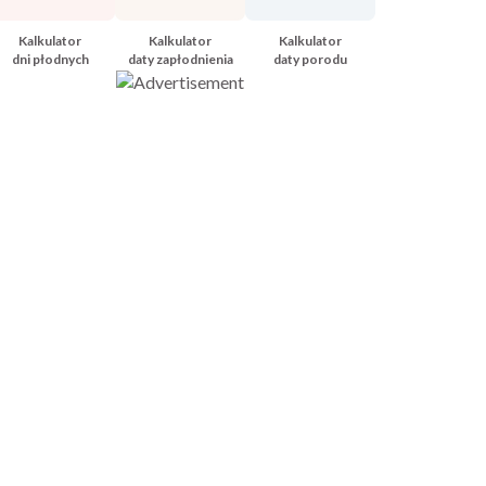
Kalkulator
Kalkulator
Kalkulator
dni płodnych
daty zapłodnienia
daty porodu