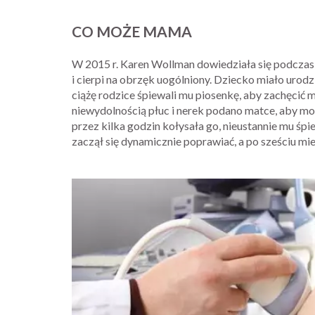
CO MOŻE MAMA
W 2015 r. Karen Wollman dowiedziała się podczas 
i cierpi na obrzęk uogólniony. Dziecko miało uro
ciążę rodzice śpiewali mu piosenkę, aby zachęcić 
niewydolnością płuc i nerek podano matce, aby mog
przez kilka godzin kołysała go, nieustannie mu śpi
zaczął się dynamicznie poprawiać, a po sześciu mi