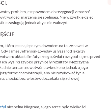
CI.
rowotny problem jest powodem do rezygnacji z marzeń.
 wytrwałości marzenia się spełniają. Nie wszystkie dzieci
tkie zasługują jednak aby o nie walczyć.
ĘŚCIE
am, która jest najlepszym dowodem na to, że nawet w
e. Gdy James Jefferson-Loveday usłyszał od lekarzy
wotworu układu limfatycznego, świat rozsypał się mu przed
 a ich wysiłki szybko przyniosły rezultaty. Mężczyzna
kładnie ten sam nowotwór stwierdzono jednak u jego
szą formę chemioterapii, aby nie ryzykować życia
ra, chociaż bez włosów, doczekała się zdrowej
żył
niespełna kilogram, a jego serce było wielkości