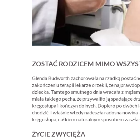
ZOSTAĆ RODZICEM MIMO WSZY
Glenda Budworth zachorowała na rzadką postać now
zakończeniu terapii lekarze orzekli, że najprawdo
dziecka. Tamtego smutnego dnia wracała z mężem p
miała takiego pecha, że przywaliło ją spadające dr
kręgosłupa i kończyn dolnych. Dopiero po dwóch l
chodzić. I właśnie wtedy nadeszła radosna nowina –
kręgosłupa, całkiem naturalnym sposobem zaszła 
ŻYCIE ZWYCIĘŻA