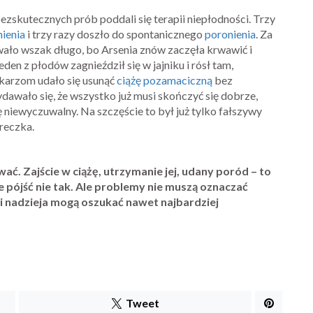
 bezskutecznych prób poddali się terapii niepłodności. Trzy
ienia
i trzy razy doszło do spontanicznego
poronienia
. Za
rwało wszak długo, bo Arsenia znów zaczęła krwawić i
eden z płodów zagnieździł się w jajniku i rósł tam,
ekarzom udało się usunąć
ciążę pozamaciczną
bez
dawało się, że wszystko już musi skończyć się dobrze,
ię niewyczuwalny. Na szczęście to był już tylko fałszywy
reczka.
ać. Zajście w ciążę, utrzymanie jej, udany poród – to
 pójść nie tak. Ale problemy nie muszą oznaczać
i i nadzieja mogą oszukać nawet najbardziej
Tweet