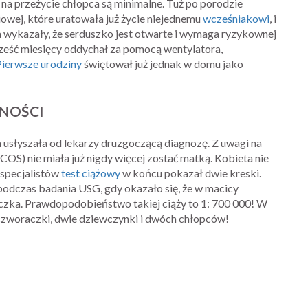
e na przeżycie chłopca są minimalne. Tuż po porodzie
wej, które uratowała już życie niejednemu
wcześniakowi
, i
a wykazały, że serduszko jest otwarte i wymaga ryzykownej
sześć miesięcy oddychał za pomocą wentylatora,
Pierwsze urodziny
świętował już jednak w domu jako
NOŚCI
 usłyszała od lekarzy druzgoczącą diagnozę. Z uwagi na
OS) nie miała już nigdy więcej zostać matką. Kobieta nie
 specjalistów
test ciążowy
w końcu pokazał dwie kreski.
podczas badania USG, gdy okazało się, że w macicy
jeczka. Prawdopodobieństwo takiej ciąży to 1: 700 000! W
 czworaczki, dwie dziewczynki i dwóch chłopców!