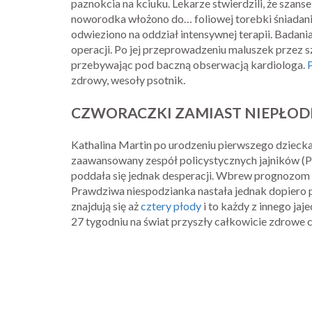
paznokcia na kciuku. Lekarze stwierdzili, że szans
noworodka włożono do… foliowej torebki śniadanio
odwieziono na oddział intensywnej terapii. Badani
operacji. Po jej przeprowadzeniu maluszek przez 
przebywając pod baczną obserwacją kardiologa.
zdrowy, wesoły psotnik.
CZWORACZKI ZAMIAST NIEPŁOD
Kathalina Martin po urodzeniu pierwszego dziecka
zaawansowany zespół policystycznych jajników (PC
poddała się jednak desperacji. Wbrew prognozom
Prawdziwa niespodzianka nastała jednak dopiero 
znajdują się aż
cztery płody
i to każdy z innego ja
27 tygodniu na świat przyszły całkowicie zdrowe