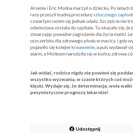
Arsenia i Eric Molina marzyli o dziecku. Po latach
razy przeszli trudną procedurę
sztucznego zapłodn
czwartym razem się jednak udało. Szczęście nie t
odwieziona została do szpitala. Tu okazało się, że j
stwarzając poważne zagrożenie dla życia matki. L
uszczerbku dla zdrowego płodu w macicy. I gdy wy
pojawiło się kolejne
krwawienie
, a puls wydawał s
alarm, a Molinom narodziła się w końcu zdrowa có
Jak widać, rodzice nigdy nie powinni się poddaw
wszystko wyzwania, w czasie których coś może
klęski. Wydaje się, że determinacja, wola walk
pesymistyczne prognozy lekarskie!
Udostępnij