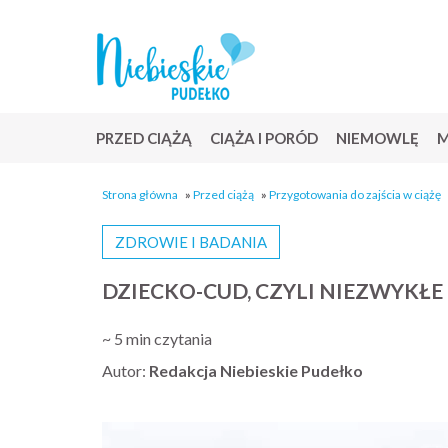
PRZED CIĄŻĄ
CIĄŻA I PORÓD
NIEMOWLĘ
M
Strona główna
»
Przed ciążą
»
Przygotowania do zajścia w ciążę
ZDROWIE I BADANIA
DZIECKO-CUD, CZYLI NIEZWYKŁE
~ 5 min czytania
Autor:
Redakcja Niebieskie Pudełko