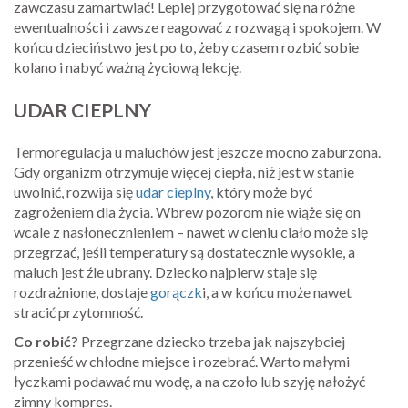
zawczasu zamartwiać! Lepiej przygotować się na różne
ewentualności i zawsze reagować z rozwagą i spokojem. W
końcu dzieciństwo jest po to, żeby czasem rozbić sobie
kolano i nabyć ważną życiową lekcję.
UDAR CIEPLNY
Termoregulacja u maluchów jest jeszcze mocno zaburzona.
Gdy organizm otrzymuje więcej ciepła, niż jest w stanie
uwolnić, rozwija się
udar cieplny
, który może być
zagrożeniem dla życia. Wbrew pozorom nie wiąże się on
wcale z nasłonecznieniem – nawet w cieniu ciało może się
przegrzać, jeśli temperatury są dostatecznie wysokie, a
maluch jest źle ubrany. Dziecko najpierw staje się
rozdrażnione, dostaje
gorączk
i, a w końcu może nawet
stracić przytomność.
Co robić?
Przegrzane dziecko trzeba jak najszybciej
przenieść w chłodne miejsce i rozebrać. Warto małymi
łyczkami podawać mu wodę, a na czoło lub szyję nałożyć
zimny kompres.