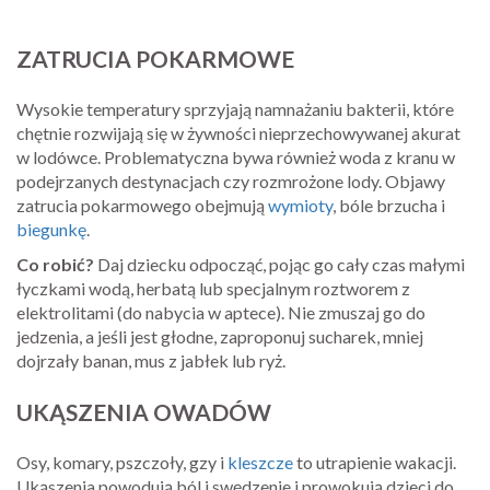
ZATRUCIA POKARMOWE
Wysokie temperatury sprzyjają namnażaniu bakterii, które
chętnie rozwijają się w żywności nieprzechowywanej akurat
w lodówce. Problematyczna bywa również woda z kranu w
podejrzanych destynacjach czy rozmrożone lody. Objawy
zatrucia pokarmowego obejmują
wymioty
, bóle brzucha i
biegunkę
.
Co robić?
Daj dziecku odpocząć, pojąc go cały czas małymi
łyczkami wodą, herbatą lub specjalnym roztworem z
elektrolitami (do nabycia w aptece). Nie zmuszaj go do
jedzenia, a jeśli jest głodne, zaproponuj sucharek, mniej
dojrzały banan, mus z jabłek lub ryż.
UKĄSZENIA OWADÓW
Osy, komary, pszczoły, gzy i
kleszcze
to utrapienie wakacji.
Ukąszenia powodują ból i swędzenie i prowokują dzieci do