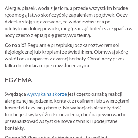
Alergie, piasek, woda z jeziora, a przede wszystkim brudne
ręce mogą łatwo skończyć się zapaleniem spojówek. Oczy
dziecka stają się czerwone, co widać zwłaszcza po
odchyleniu dolnej powieki, mogą zacząć boleć i szczypać, a w
nocy często zlepiają się gęstą wydzieliną.
Co robić?
Regularnie przepłukuj oczka roztworem soli
fizjologicznej lub kroplami ze świetlikiem. Obmywaj skórę
wokół oczu naparem z czarnej herbaty. Chroń oczy przez
kilka dni okularami przeciwsłonecznymi.
EGZEMA
Swędząca
wysypka na skórze
jest często oznaką reakcji
alergicznej na jedzenie, kontakt z roślinami lub zwierzętami,
kosmetyki czy inną chemię. Na wakacjach niestety dość
trudno jest wykryć źródło uczulenia, choć na pewno warto
przeanalizować wszystkie nowe czynniki i podejrzane
kontakty.
Co robić?
Skórę obmyj chłodną wodą i zaaplikuj