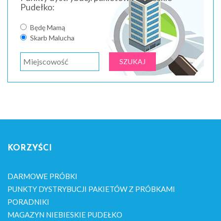
Pudełko:
Będę Mamą
Skarb Malucha
KORZYŚCI
DARMOWE PRÓBKI
PUNKTY DYSTRYBUCJI PAKIETÓW Z PRÓBKAMI
PORADNIKI
MAGAZYN NIEBIESKIE PUDEŁKO