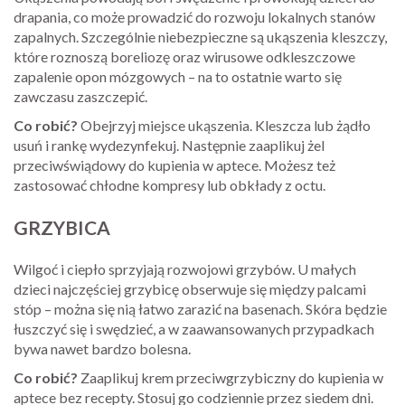
drapania, co może prowadzić do rozwoju lokalnych stanów
zapalnych. Szczególnie niebezpieczne są ukąszenia kleszczy,
które roznoszą boreliozę oraz wirusowe odkleszczowe
zapalenie opon mózgowych – na to ostatnie warto się
zawczasu zaszczepić.
Co robić?
Obejrzyj miejsce ukąszenia. Kleszcza lub żądło
usuń i rankę wydezynfekuj. Następnie zaaplikuj żel
przeciwświądowy do kupienia w aptece. Możesz też
zastosować chłodne kompresy lub obkłady z octu.
GRZYBICA
Wilgoć i ciepło sprzyjają rozwojowi grzybów. U małych
dzieci najczęściej grzybicę obserwuje się między palcami
stóp – można się nią łatwo zarazić na basenach. Skóra będzie
łuszczyć się i swędzieć, a w zaawansowanych przypadkach
bywa nawet bardzo bolesna.
Co robić?
Zaaplikuj krem przeciwgrzybiczny do kupienia w
aptece bez recepty. Stosuj go codziennie przez siedem dni.