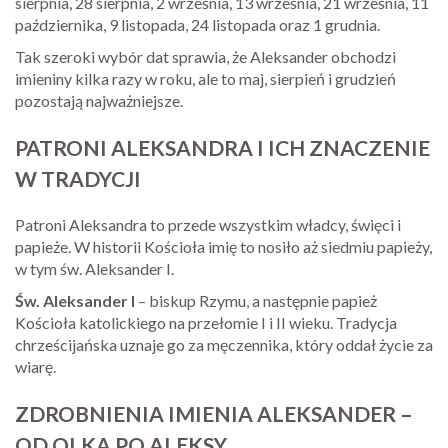
sierpnia, 28 sierpnia, 2 września, 13 września, 21 września, 11
października, 9 listopada, 24 listopada oraz 1 grudnia.
Tak szeroki wybór dat sprawia, że Aleksander obchodzi
imieniny kilka razy w roku, ale to maj, sierpień i grudzień
pozostają najważniejsze.
PATRONI ALEKSANDRA I ICH ZNACZENIE
W TRADYCJI
Patroni Aleksandra to przede wszystkim władcy, święci i
papieże. W historii Kościoła imię to nosiło aż siedmiu papieży,
w tym św. Aleksander I.
Św. Aleksander I
– biskup Rzymu, a następnie papież
Kościoła katolickiego na przełomie I i II wieku. Tradycja
chrześcijańska uznaje go za męczennika, który oddał życie za
wiarę.
ZDROBNIENIA IMIENIA ALEKSANDER –
OD OLKA PO ALEKSY