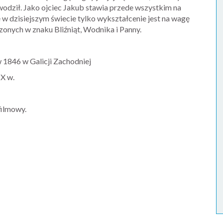
zwodził. Jako ojciec Jakub stawia przede wszystkim na
 w dzisiejszym świecie tylko wykształcenie jest na wagę
dzonych w znaku Bliźniąt, Wodnika i Panny.
 1846 w Galicji Zachodniej
IX w.
filmowy.