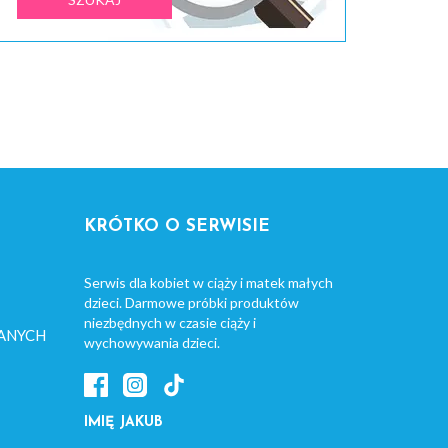
KRÓTKO O SERWISIE
Serwis dla kobiet w ciąży i matek małych
dzieci. Darmowe próbki produktów
niezbędnych w czasie ciąży i
ANYCH
wychowywania dzieci.
IMIĘ JAKUB