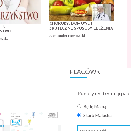
CHOROBY: DOMOWE I
ÓD,
SKUTECZNE SPOSOBY LECZENIA
ŃSTWO
Aleksander Pawłowski
ewska
PLACÓWKI
Punkty dystrybucji pak
Będę Mamą
Skarb Malucha