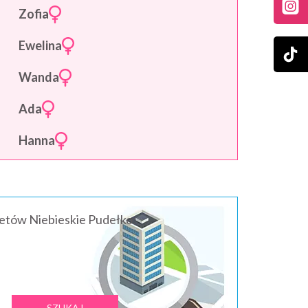
Zofia
Ewelina
Wanda
Ada
Hanna
ietów Niebieskie Pudełko: