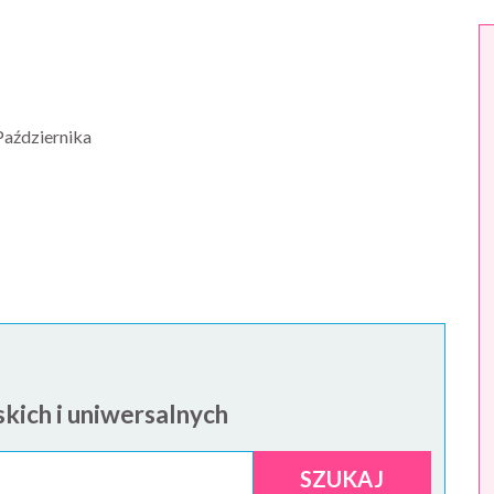
 Października
kich i uniwersalnych
SZUKAJ