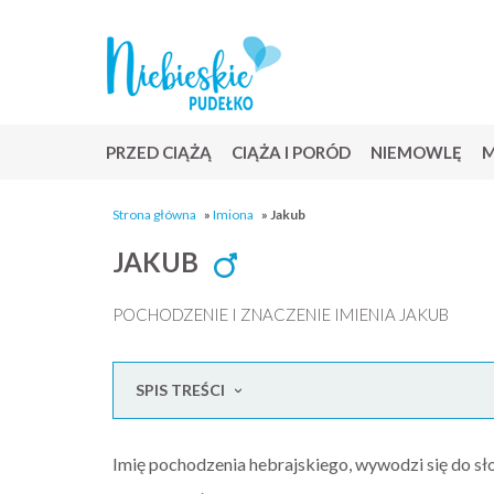
PRZED CIĄŻĄ
CIĄŻA I PORÓD
NIEMOWLĘ
M
Strona główna
»
Imiona
»
Jakub
JAKUB
POCHODZENIE I ZNACZENIE IMIENIA JAKUB
SPIS TREŚCI
Imię pochodzenia hebrajskiego, wywodzi się do sło