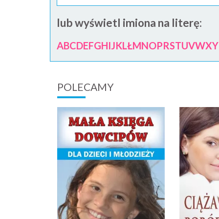
lub wyświetl imiona na literę:
A
B
C
D
E
F
G
H
I
J
K
L
Ł
M
N
O
P
R
S
T
U
V
W
X
Y
POLECAMY