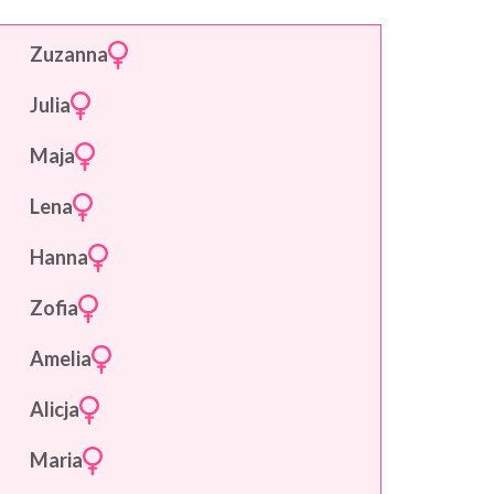
Zuzanna
Julia
Maja
Lena
Hanna
Zofia
Amelia
Alicja
Maria