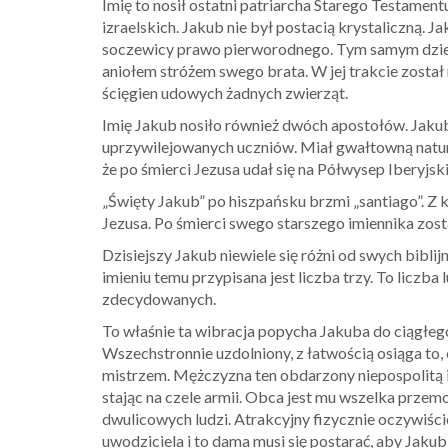
Imię to nosił ostatni patriarcha Starego Testame
izraelskich. Jakub nie był postacią krystaliczną.
soczewicy prawo pierworodnego. Tym samym dziedz
aniołem stróżem swego brata. W jej trakcie został
ścięgien udowych żadnych zwierząt.
Imię Jakub nosiło również dwóch apostołów. Jakub
uprzywilejowanych uczniów. Miał gwałtowną naturę
że po śmierci Jezusa udał się na Półwysep Iberyjsk
„Święty Jakub” po hiszpańsku brzmi „santiago”. 
Jezusa. Po śmierci swego starszego imiennika zos
Dzisiejszy Jakub niewiele się różni od swych bibl
imieniu temu przypisana jest liczba trzy. To liczba
zdecydowanych.
To właśnie ta wibracja popycha Jakuba do ciągłego
Wszechstronnie uzdolniony, z łatwością osiąga to, 
mistrzem. Mężczyzna ten obdarzony niepospolitą i
stając na czele armii. Obca jest mu wszelka przem
dwulicowych ludzi. Atrakcyjny fizycznie oczywiści
uwodziciela i to dama musi się postarać, aby Jakub 