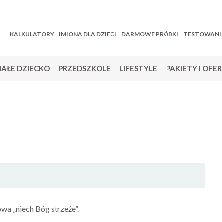
KALKULATORY
IMIONA DLA DZIECI
DARMOWE PRÓBKI
TESTOWANI
AŁE DZIECKO
PRZEDSZKOLE
LIFESTYLE
PAKIETY I OFE
wa „niech Bóg strzeże”.