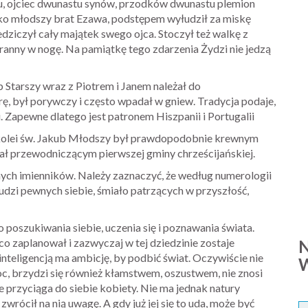
ntu, ojciec dwunastu synów, przodków dwunastu plemion
 Jako młodszy brat Ezawa, podstępem wyłudził za miskę
iczył cały majątek swego ojca. Stoczył też walkę z
 ranny w nogę. Na pamiątkę tego zdarzenia Żydzi nie jedzą
 Starszy wraz z Piotrem i Janem należał do
, był porywczy i często wpadał w gniew. Tradycja podaje,
i. Zapewne dlatego jest patronem Hiszpanii i Portugalii
Z kolei św. Jakub Młodszy był prawdopodobnie krewnym
tał przewodniczącym pierwszej gminy chrześcijańskiej.
ijnych imienników. Należy zaznaczyć, że według numerologii
 ludzi pewnych siebie, śmiało patrzących w przyszłość,
 poszukiwania siebie, uczenia się i poznawania świata.
co zaplanował i zazwyczaj w tej dziedzinie zostaje
nteligencją ma ambicję, by podbić świat. Oczywiście nie
oc, brzydzi się również kłamstwem, oszustwem, nie znosi
e przyciąga do siebie kobiety. Nie ma jednak natury
zwrócił na nią uwagę. A gdy już jej się to uda, może być