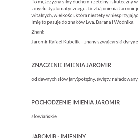
To mężczyzna silny duchem, rzetelny i skuteczny w d
zmysłu dyplomatycznego. Liczbą imienia Jaromir jes
witalnych, wielkości, która niestety w niesprzyja
Imię to pasuje do znaków Lwa, Barana i Wodnika.
Znani:
Jaromir Rafael Kubelík – znany szwajcarski dyry
ZNACZENIE IMIENIA JAROMIR
od dawnych słów jary(potężny, święty, naładowany
POCHODZENIE IMIENIA JAROMIR
słowiańskie
JAROMIR - IMIENINY