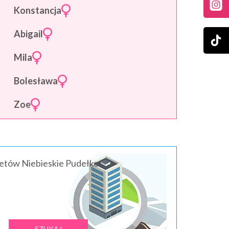
Konstancja
Abigail
Mila
Bolesława
Zoe
ietów Niebieskie Pudełko: