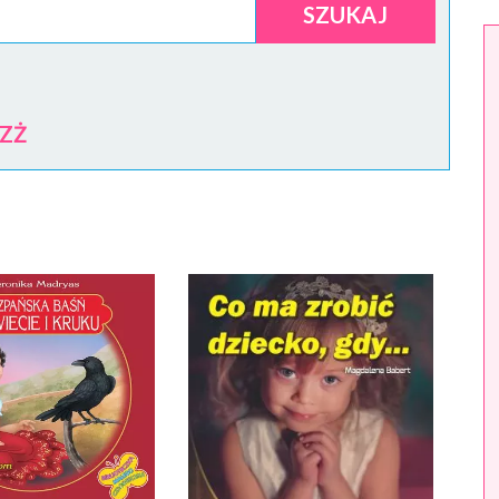
SZUKAJ
Z
Ż