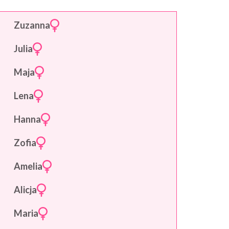
Zuzanna
Julia
Maja
Lena
Hanna
Zofia
Amelia
Alicja
Maria