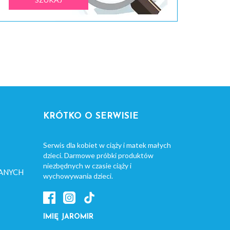
KRÓTKO O SERWISIE
Serwis dla kobiet w ciąży i matek małych
dzieci. Darmowe próbki produktów
niezbędnych w czasie ciąży i
ANYCH
wychowywania dzieci.
IMIĘ JAROMIR