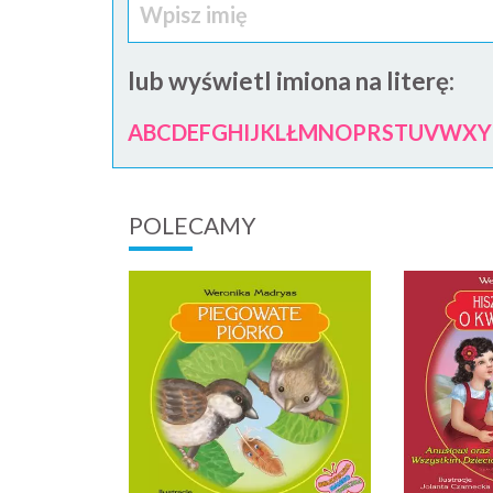
lub wyświetl imiona na literę:
A
B
C
D
E
F
G
H
I
J
K
L
Ł
M
N
O
P
R
S
T
U
V
W
X
Y
POLECAMY