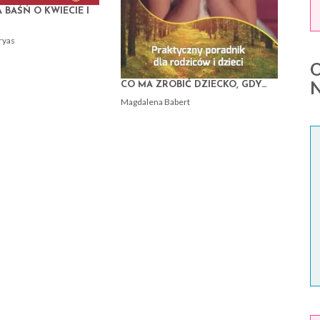
 BAŚŃ O KWIECIE I
ryas
CO MA ZROBIĆ DZIECKO, GDY…
Magdalena Babert