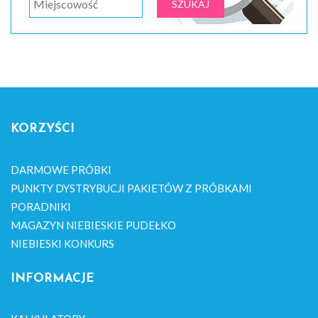
KORZYŚCI
DARMOWE PRÓBKI
PUNKTY DYSTRYBUCJI PAKIETÓW Z PRÓBKAMI
PORADNIKI
MAGAZYN NIEBIESKIE PUDEŁKO
NIEBIESKI KONKURS
INFORMACJE