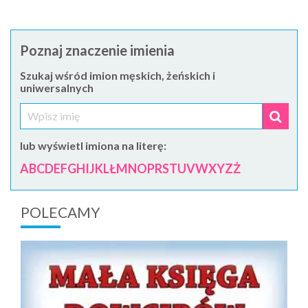
Poznaj znaczenie imienia
Szukaj wśród imion męskich, żeńskich i
uniwersalnych
lub wyświetl imiona na literę:
A
B
C
D
E
F
G
H
I
J
K
L
Ł
M
N
O
P
R
S
T
U
V
W
X
Y
Z
Ż
POLECAMY