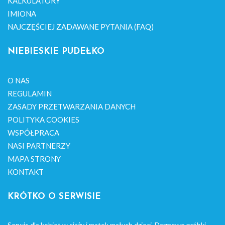
KALKULATORY
IMIONA
NAJCZĘŚCIEJ ZADAWANE PYTANIA (FAQ)
NIEBIESKIE PUDEŁKO
O NAS
REGULAMIN
ZASADY PRZETWARZANIA DANYCH
POLITYKA COOKIES
WSPÓŁPRACA
NASI PARTNERZY
MAPA STRONY
KONTAKT
KRÓTKO O SERWISIE
Serwis dla kobiet w ciąży i matek małych dzieci. Darmowe próbki