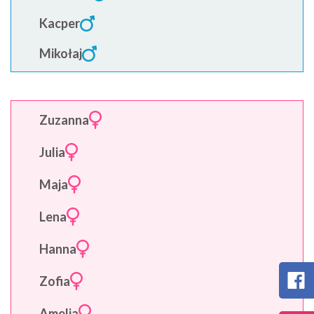
Kacper
Mikołaj
Zuzanna
Julia
Maja
Lena
Hanna
Zofia
Amelia