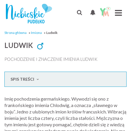
Strona główna
»
Imiona
»
Ludwik
LUDWIK
POCHODZENIE I ZNACZENIE IMIENIA LUDWIK
SPIS TREŚCI
Imię pochodzenia germańskiego. Wywodzi się ono z
frankońskiego imienia Chlodwig, a oznacza „sławnego w
boju”. Jedno z ulubionych imion królów francuskich. Wibracją
imienia jest liczba cztery, czyli liczba stałości. Mężczyzna o
tym imieniu jest gotowy pomagać, chętnie dzieli się z wiedzą
innymi, przekazując młodszym swoje doświadczenia. Nie ma