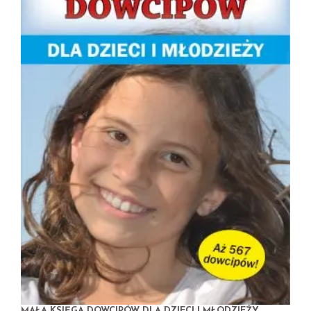
MAŁA KSIĘGA DOWCIPÓW DLA DZIECI I MŁODZIEŻY