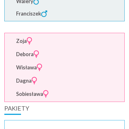
Walery
Franciszek
Zoja
Debora
Wisława
Dagna
Sobiesława
PAKIETY