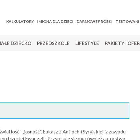
KALKULATORY
IMIONA DLA DZIECI
DARMOWE PRÓBKI
TESTOWANI
AŁE DZIECKO
PRZEDSZKOLE
LIFESTYLE
PAKIETY I OFE
iatłość” „jasność”. Łukasz z Antiochii Syryjskiej, z zawodu
em trzeciej Ewangelii. Przypisuje się mu również autorstwo