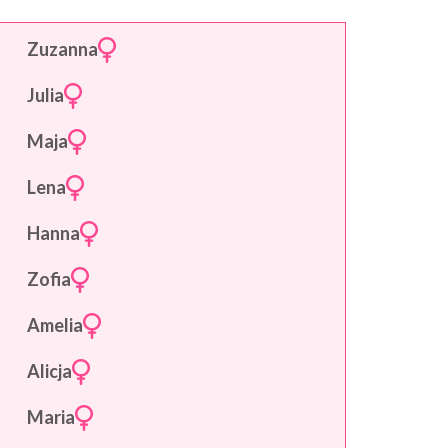
Zuzanna
Julia
Maja
Lena
Hanna
Zofia
Amelia
Alicja
Maria