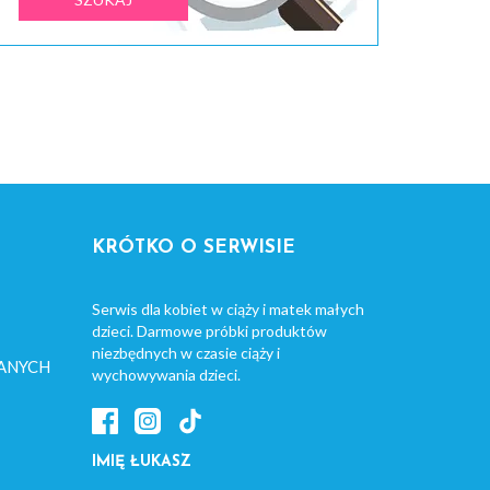
KRÓTKO O SERWISIE
Serwis dla kobiet w ciąży i matek małych
dzieci. Darmowe próbki produktów
niezbędnych w czasie ciąży i
ANYCH
wychowywania dzieci.
IMIĘ ŁUKASZ