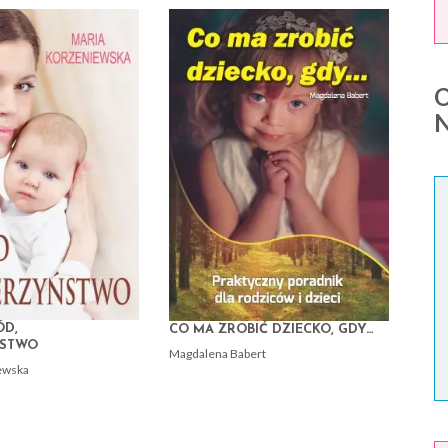
ÓD,
CO MA ZROBIĆ DZIECKO, GDY…
ŃSTWO
Magdalena Babert
ewska