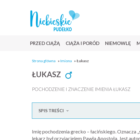
PRZED CIĄŻĄ
CIĄŻA I PORÓD
NIEMOWLĘ
M
Strona główna
»
Imiona
»
Łukasz
ŁUKASZ
POCHODZENIE I ZNACZENIE IMIENIA ŁUKASZ
SPIS TREŚCI
Imię pochodzenia grecko – łacińskiego. Oznacza „św
lekarz był przyjacielem Pawła Apostoła. Jest autor