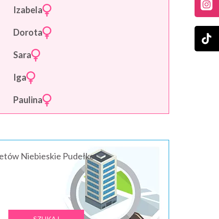
Izabela
Dorota
Sara
Iga
Paulina
ietów Niebieskie Pudełko: