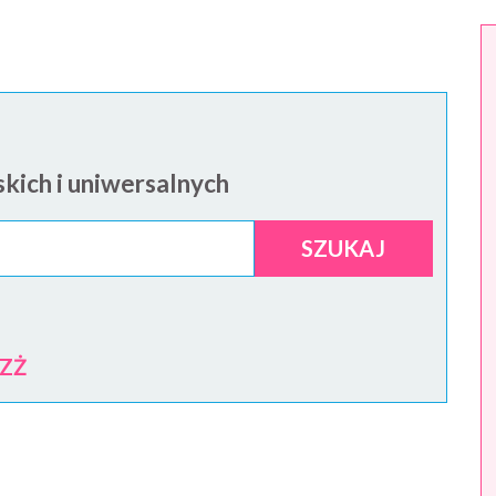
kich i uniwersalnych
SZUKAJ
Z
Ż