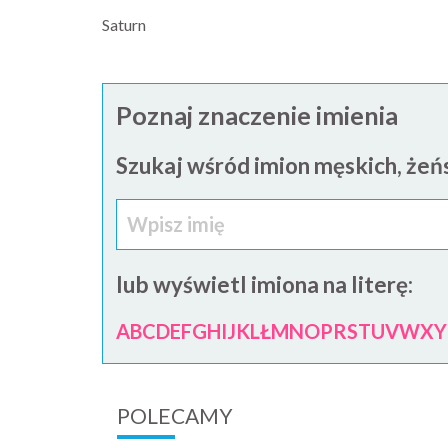
Saturn
Poznaj znaczenie imienia
Szukaj wśród imion męskich, żeńs
lub wyświetl imiona na literę:
A
B
C
D
E
F
G
H
I
J
K
L
Ł
M
N
O
P
R
S
T
U
V
W
X
Y
POLECAMY