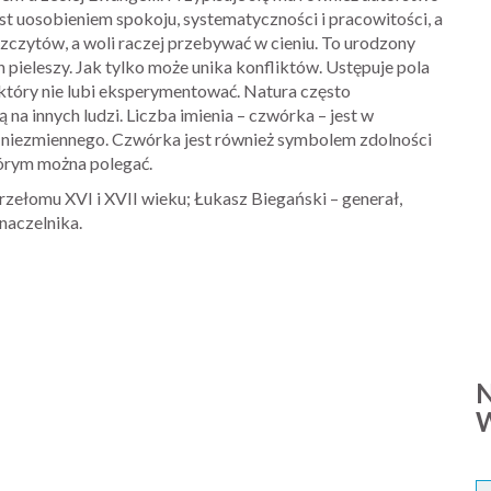
st uosobieniem spokoju, systematyczności i pracowitości, a
szczytów, a woli raczej przebywać w cieniu. To urodzony
ieleszy. Jak tylko może unika konfliktów. Ustępuje pola
który nie lubi eksperymentować. Natura często
 na innych ludzi. Liczba imienia – czwórka – jest w
 i niezmiennego. Czwórka jest również symbolem zdolności
tórym można polegać.
przełomu XVI i XVII wieku; Łukasz Biegański – generał,
naczelnika.