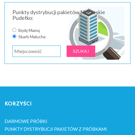
Punkty dystrybucji pakietów Niebieskie
Pudełko:
Będę Mamą
Skarb Malucha
KORZYŚCI
DARMOWE PRÓBKI
PUNKTY DYSTRYBUCJI PAKIETÓW Z PRÓBKAMI