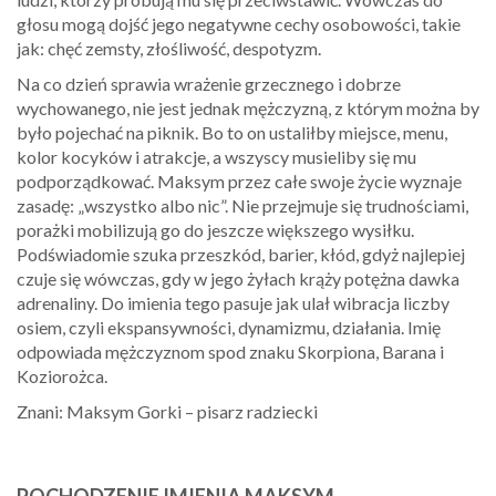
głosu mogą dojść jego negatywne cechy osobowości, takie
jak: chęć zemsty, złośliwość, despotyzm.
Na co dzień sprawia wrażenie grzecznego i dobrze
wychowanego, nie jest jednak mężczyzną, z którym można by
było pojechać na piknik. Bo to on ustaliłby miejsce, menu,
kolor kocyków i atrakcje, a wszyscy musieliby się mu
podporządkować. Maksym przez całe swoje życie wyznaje
zasadę: „wszystko albo nic”. Nie przejmuje się trudnościami,
porażki mobilizują go do jeszcze większego wysiłku.
Podświadomie szuka przeszkód, barier, kłód, gdyż najlepiej
czuje się wówczas, gdy w jego żyłach krąży potężna dawka
adrenaliny. Do imienia tego pasuje jak ulał wibracja liczby
osiem, czyli ekspansywności, dynamizmu, działania. Imię
odpowiada mężczyznom spod znaku Skorpiona, Barana i
Koziorożca.
Znani: Maksym Gorki – pisarz radziecki