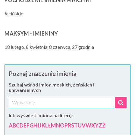
POCHODZENIE IMIENIA MAKSYM
łacińskie
MAKSYM - IMIENINY
18 lutego, 8 kwietnia, 8 czerwca, 27 grudnia
Poznaj znaczenie imienia
Szukaj wśród imion męskich, żeńskich i
uniwersalnych
lub wyświetl imiona na literę:
A
B
C
D
E
F
G
H
I
J
K
L
Ł
M
N
O
P
R
S
T
U
V
W
X
Y
Z
Ż